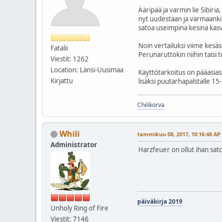
Ääripää ja varmin lie Sibiri
nyt uudestaan ja varmaankin
satoa useimpina kesinä kas
Noin vertailuksi viime kesäs
Fatalii
Perunaruttokin niihin taisi
Viestit: 1262
Location: Länsi-Uusimaa
Käyttötarkoitus on pääasias
Kirjattu
lisäksi puutarhapalstalle 15-
Chilikorva
Whili
tammikuu 08, 2017, 10:16:48 AP
Administrator
Harzfeuer on ollut ihan sato
päiväkirja 2019
Unholy Ring of Fire
Viestit: 7146