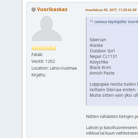
Vuorikaskas
maaliskuu 05, 2017, 11:20:42 AP
Lainaus käyttäjältä: Vuor
Siberian
Alaska
Outdoor Girl
Fatalii
Nepal CL1131
Viestit: 1262
Azoychka
Black Krim
Location: Länsi-Uusimaa
Amish Paste
Kirjattu
Loppupää noista tuskin 
laittaen Sibiriaa eniten
Muita sitten vain yksi u
Niitten vähäisten tietojen 
Laitoin jo kasvihuoneeseen t
viikkoa tai kuun vaihteeseen