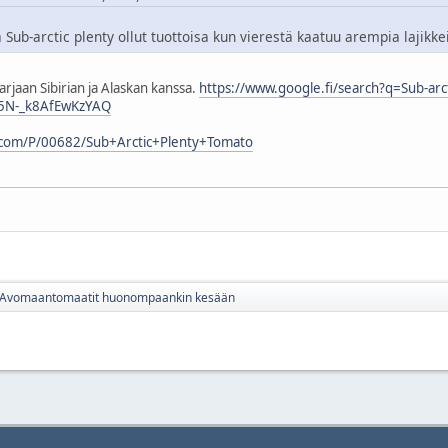
Sub-arctic plenty ollut tuottoisa kun vierestä kaatuu arempia lajikkei
jaan Sibirian ja Alaskan kanssa.
https://www.google.fi/search?q=Sub-arc
5N-_k8AfEwKzYAQ
o.com/P/00682/Sub+Arctic+Plenty+Tomato
Avomaantomaatit huonompaankin kesään