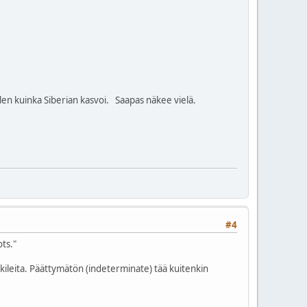
n kuinka Siberian kasvoi. Saapas näkee vielä.
#4
ts."
raakileita. Päättymätön (indeterminate) tää kuitenkin