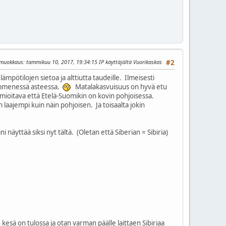
 muokkaus
: tammikuu 10, 2017, 19:34:15 IP käyttäjältä Vuorikaskas
#2
ämpötilojen sietoa ja alttiutta taudeille. Ilmeisesti
 kymmenessä asteessa.
Matalakasvuisuus on hyvä etu
mioitava että Etelä-Suomikin on kovin pohjoisessa.
 laajempi kuin näin pohjoisen. Ja toisaalta jokin
 näyttää siksi nyt tältä. (Oletan että Siberian = Sibiria)
esä on tulossa ja otan varman päälle laittaen Sibiriaa