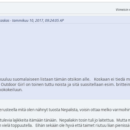
Viimeisin
ikaskas - tammikuu 10, 2017, 09:24:05 AP
kuuluu suomalaiseen listaan tämän otsikon alle. Koskaan ei tiedä m
. Outdoor Girl on toinen tuttu noista ja sitä suositellaan esim. britte
lkokokeiluun.
perusteella mitä olen nähnyt tuosta Nepalista, voisin ottaa melko varmoihi
ulevia lajikkeita itämään tänään. Nepaliakin tosin tuli jo laitettua. Mutta 
 vielä toppuutella. Eihän sekään ole hyvä että taimet riutuu liian pienissä