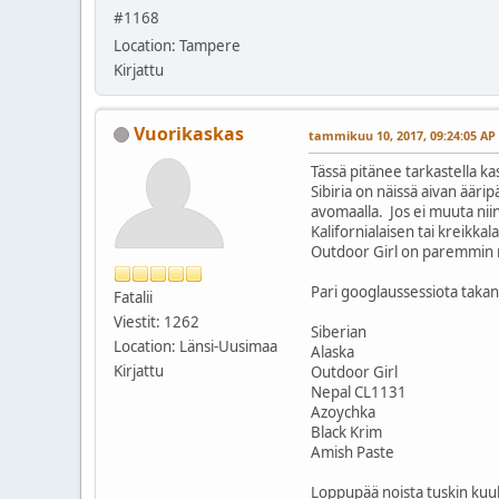
#1168
Location: Tampere
Kirjattu
Vuorikaskas
tammikuu 10, 2017, 09:24:05 AP
Tässä pitänee tarkastella ka
Sibiria on näissä aivan äär
avomaalla. Jos ei muuta nii
Kalifornialaisen tai kreikka
Outdoor Girl on paremmin n
Pari googlaussessiota takana
Fatalii
Viestit: 1262
Siberian
Location: Länsi-Uusimaa
Alaska
Kirjattu
Outdoor Girl
Nepal CL1131
Azoychka
Black Krim
Amish Paste
Loppupää noista tuskin kuul