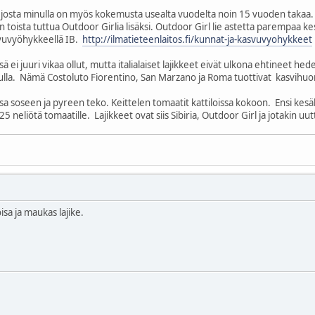
a, josta minulla on myös kokemusta usealta vuodelta noin 15 vuoden takaa. 
 toista tuttua Outdoor Girlia lisäksi. Outdoor Girl lie astetta parempaa k
vuvyöhykkeellä IB.
http://ilmatieteenlaitos.fi/kunnat-ja-kasvuvyohykkeet
sä ei juuri vikaa ollut, mutta italialaiset lajikkeet eivät ulkona ehtineet h
 tulla. Nämä Costoluto Fiorentino, San Marzano ja Roma tuottivat kasvihu
sa soseen ja pyreen teko. Keittelen tomaatit kattiloissa kokoon. Ensi kes
25 neliötä tomaatille. Lajikkeet ovat siis Sibiria, Outdoor Girl ja jotakin uut
isa ja maukas lajike.