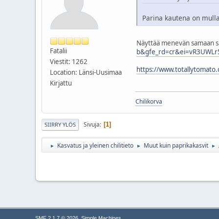
Parina kautena on mulla 
Näyttää menevän samaan sar
Fatalii
b&gfe_rd=cr&ei=vR3UWLr
Viestit: 1262
https://www.totallytomat
Location: Länsi-Uusimaa
Kirjattu
Chilikorva
Sivuja
1
SIIRRY YLÖS
Kasvatus ja yleinen chilitieto
Muut kuin paprikakasvit
►
►
►
,
SMF 2.1.7 © 2026
Simple Machines