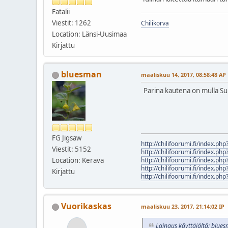
Fatalii
Viestit: 1262
Chilikorva
Location: Länsi-Uusimaa
Kirjattu
bluesman
maaliskuu 14, 2017, 08:58:48 AP
Parina kautena on mulla Sub-
FG Jigsaw
http://chilifoorumi.fi/index.ph
Viestit: 5152
http://chilifoorumi.fi/index.ph
Location: Kerava
http://chilifoorumi.fi/index.ph
http://chilifoorumi.fi/index.ph
Kirjattu
http://chilifoorumi.fi/index.ph
Vuorikaskas
maaliskuu 23, 2017, 21:14:02 IP
Lainaus käyttäjältä: blue