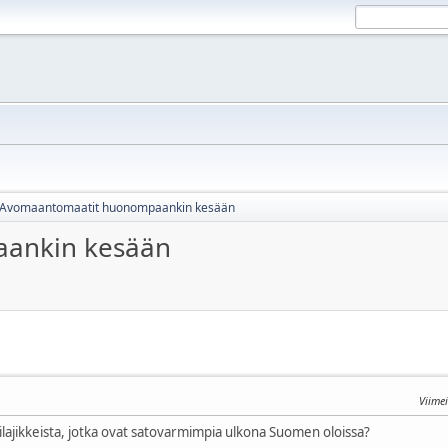
Avomaantomaatit huonompaankin kesään
ankin kesään
Viime
ilajikkeista, jotka ovat satovarmimpia ulkona Suomen oloissa?