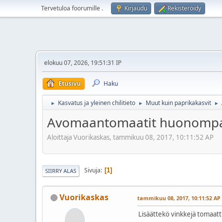
Tervetuloa foorumille
.
Kirjaudu
Rekisteröidy
elokuu 07, 2026, 19:51:31 IP
Etusivu
Haku
Kasvatus ja yleinen chilitieto
Muut kuin paprikakasvit
►
►
►
Avomaantomaatit huonompa
Aloittaja Vuorikaskas, tammikuu 08, 2017, 10:11:52 AP
Sivuja
1
SIIRRY ALAS
Vuorikaskas
tammikuu 08, 2017, 10:11:52 AP
Lisäättekö vinkkejä tomaatt