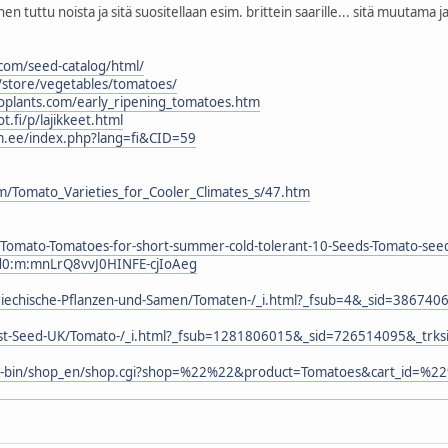
en tuttu noista ja sitä suositellaan esim. brittein saarille... sitä muutama 
.com/seed-catalog/html/
/store/vegetables/tomatoes/
oplants.com/early_ripening_tomatoes.htm
t.fi/p/lajikkeet.html
.ee/index.php?lang=fi&CID=59
om/Tomato_Varieties_for_Cooler_Climates_s/47.htm
m/Tomato-Tomatoes-for-short-summer-cold-tolerant-10-Seeds-Tomato-se
0:m:mnLrQ8vvJ0HINFE-cjIoAeg
Griechische-Pflanzen-und-Samen/Tomaten-/_i.html?_fsub=4&_sid=38674
/Just-Seed-UK/Tomato-/_i.html?_fsub=1281806015&_sid=726514095&_trk
cgi-bin/shop_en/shop.cgi?shop=%22%22&product=Tomatoes&cart_id=%2