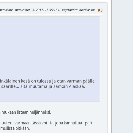
 muokkaus
: maaliskuu 05, 2017, 13:55:16 IP käyttäjältä Vuorikaskas
#3
inkälainen kesä on tulossa ja otan varman päälle
in saarille... sitä muutama ja samoin Alaskaa.
n mukaan listaan neljänneksi.
muuten, varmaan tässä voi - tai jopa kannattaa - pari
 mullissa pitkään.