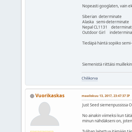
Nopeasti googlaten, vain ek
Siberian determinate
Alaska semi-determinate
Nepal CL1131 determinat
Outdoor Girl indetermina
Tiedäpä häntä sopiiko semi
Siemenistä riittäisi muilleki
Chilikorva
Vuorikaskas
maaliskuu 13, 2017, 23:47:37 IP
Just Seed siemenpussissa Ou
No ainakin viimeksi kun tätä 
minun nähdäkseni on, joten
Tulihan laitettua itämään tä