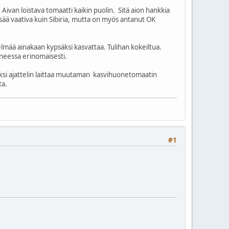
Aivan loistava tomaatti kaikin puolin. Sitä aion hankkia
esää vaativa kuin Sibiria, mutta on myös antanut OK
edelmää ainakaan kypsäksi kasvattaa. Tulihan kokeiltua.
oneessa erinomaisesti.
äksi ajattelin laittaa muutaman kasvihuonetomaatin
ta.
#1