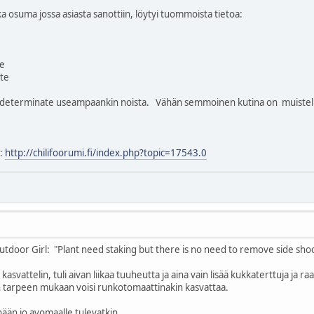
a osuma jossa asiasta sanottiin, löytyi tuommoista tietoa:
e
te
-determinate useampaankin noista. Vähän semmoinen kutina on muistelle
n:
http://chilifoorumi.fi/index.php?topic=17543.0
tdoor Girl: "Plant need staking but there is no need to remove side shoo
kasvattelin, tuli aivan liikaa tuuheutta ja aina vain lisää kukkaterttuja ja 
 tarpeen mukaan voisi runkotomaattinakin kasvattaa.
nään jo avomaalle tulevatkin.