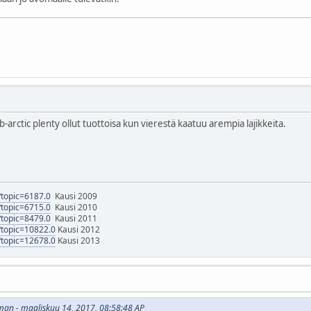
arctic plenty ollut tuottoisa kun vierestä kaatuu arempia lajikkeita.
p?topic=6187.0
Kausi 2009
p?topic=6715.0
Kausi 2010
p?topic=8479.0
Kausi 2011
p?topic=10822.0
Kausi 2012
p?topic=12678.0
Kausi 2013
sman - maaliskuu 14, 2017, 08:58:48 AP