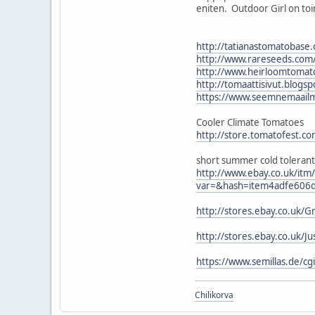
eniten. Outdoor Girl on toin
http://tatianastomatobase
http://www.rareseeds.com
http://www.heirloomtomat
http://tomaattisivut.blogspo
https://www.seemnemaailm
Cooler Climate Tomatoes
http://store.tomatofest.c
short summer cold tolerant
http://www.ebay.co.uk/it
var=&hash=item4adfe606d
http://stores.ebay.co.uk/
http://stores.ebay.co.uk
https://www.semillas.de/
Chilikorva