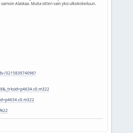
ja samoin Alaskaa. Muita sitten vain yksi ulkokokeiluun.
eds-/321583974096?
068&_trksid=p4634.c0.m322
sid=p4634.c0.m322
2%22