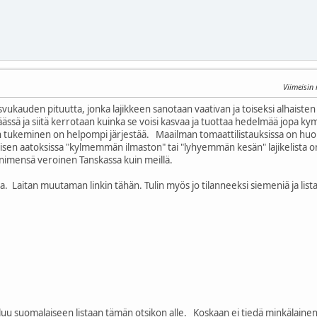
Viimeisin
svukauden pituutta, jonka lajikkeen sanotaan vaativan ja toiseksi alhaisten l
ipäässä ja siitä kerrotaan kuinka se voisi kasvaa ja tuottaa hedelmää jopa
n tukeminen on helpompi järjestää. Maailman tomaattilistauksissa on huo
laisen aatoksissa "kylmemmän ilmaston" tai "lyhyemmän kesän" lajikelista on
imensä veroinen Tanskassa kuin meillä.
. Laitan muutaman linkin tähän. Tulin myös jo tilanneeksi siemeniä ja listani
uu suomalaiseen listaan tämän otsikon alle. Koskaan ei tiedä minkälainen k