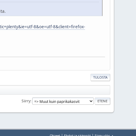
ta.
tic+plenty&ie=utf-8&oe=utf-8&client=firefox-
TULOSTA
Siirry
|
|
Ohjeet
Ehdot ja säännöt
Siirry ylös ▲