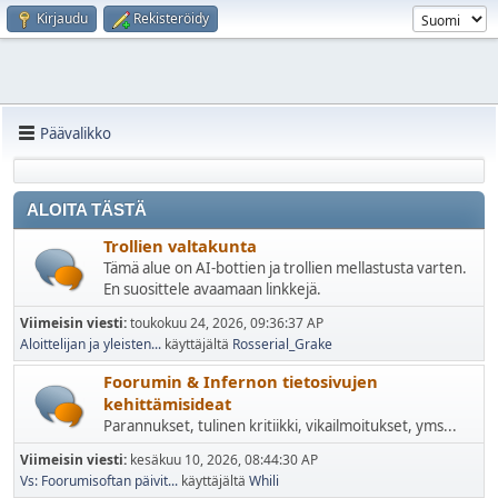
Kirjaudu
Rekisteröidy
Päävalikko
ALOITA TÄSTÄ
Trollien valtakunta
Tämä alue on AI-bottien ja trollien mellastusta varten.
En suosittele avaamaan linkkejä.
Viimeisin viesti:
toukokuu 24, 2026, 09:36:37 AP
Aloittelijan ja yleisten...
käyttäjältä
Rosserial_Grake
Foorumin & Infernon tietosivujen
kehittämisideat
Parannukset, tulinen kritiikki, vikailmoitukset, yms...
Viimeisin viesti:
kesäkuu 10, 2026, 08:44:30 AP
Vs: Foorumisoftan päivit...
käyttäjältä
Whili