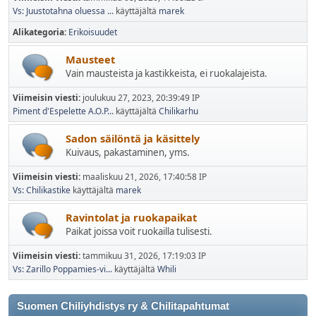
Vs: Juustotahna oluessa ...
käyttäjältä
marek
Alikategoria
Erikoisuudet
Mausteet
Vain mausteista ja kastikkeista, ei ruokalajeista.
Viimeisin viesti:
joulukuu 27, 2023, 20:39:49 IP
Piment d'Espelette A.O.P...
käyttäjältä
Chilikarhu
Sadon säilöntä ja käsittely
Kuivaus, pakastaminen, yms.
Viimeisin viesti:
maaliskuu 21, 2026, 17:40:58 IP
Vs: Chilikastike
käyttäjältä
marek
Ravintolat ja ruokapaikat
Paikat joissa voit ruokailla tulisesti.
Viimeisin viesti:
tammikuu 31, 2026, 17:19:03 IP
Vs: Zarillo Poppamies-vi...
käyttäjältä
Whili
Suomen Chiliyhdistys ry & Chilitapahtumat