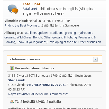
Fatalii.net
Fatalii.net
- chile discussion in english. (All topics in
english will be moved here)
Viimeisin viesti:
heinäkuu 24, 2024, 16:49:10 IP
Finding the Best Moving ...
käyttäjältä JenkinsGuinevere
Alikategoria
Fatalii.net updates
Traditional growing
Hydroponic
growing
Wild Chiles
Bonchi
Other growing & lighting
Processing &
Cooking
Show us your garden!
Developing of the site
Other discussion
- Informaatiokeskus
Keskustelualueen tilastoja
311417 viestiä 10713 aiheessa 6709 käyttäjältä - Uusin jäsen:
ShenPaunk
Uusin viesti:
"
Vs: CHILIYHDISTYS 20 vuo...
"
(elokuu 06, 2026,
05:58:33 AP)
Näytä keskustelualueen viimeisimmät viestit.
Tällä hetkellä käyttäjiä paikalla
Paikalla:
63 Vieraat, 0 Käyttäjiä - Käyttäjiä enimmillään tänään:
93
-