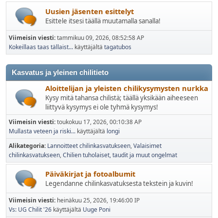
Uusien jäsenten esittelyt
Esittele itsesi täällä muutamalla sanalla!
Viimeisin viesti:
tammikuu 09, 2026, 08:52:58 AP
Kokeillaas taas tällaist...
käyttäjältä
tagatubos
Kasvatus ja yleinen chilitieto
Aloittelijan ja yleisten chilikysymysten nurkka
Kysy mitä tahansa chilistä; täällä yksikään aiheeseen
liittyvä kysymys ei ole tyhmä kysymys!
Viimeisin viesti:
toukokuu 17, 2026, 00:10:38 AP
Mullasta veteen ja riski...
käyttäjältä
longi
Alikategoria
Lannoitteet chilinkasvatukseen
Valaisimet
chilinkasvatukseen
Chilien tuholaiset, taudit ja muut ongelmat
Päiväkirjat ja fotoalbumit
Legendanne chilinkasvatuksesta tekstein ja kuvin!
Viimeisin viesti:
heinäkuu 25, 2026, 19:46:00 IP
Vs: UG Chilit '26
käyttäjältä
Uuge Poni