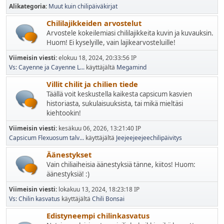
Alikategoria
Muut kuin chilipäiväkirjat
Chililajikkeiden arvostelut
Arvostele kokeilemiasi chililajikkeita kuvin ja kuvauksin.
Huom! Ei kyselyille, vain lajikearvosteluille!
Viimeisin viesti:
elokuu 18, 2024, 20:33:56 IP
Vs: Cayenne ja Cayenne L...
käyttäjältä
Megamind
Villit chilit ja chilien tiede
Täällä voit keskustella kaikesta capsicum kasvien
historiasta, sukulaisuuksista, tai mikä mieltäsi
kiehtookin!
Viimeisin viesti:
kesäkuu 06, 2026, 13:21:40 IP
Capsicum Flexuosum talv...
käyttäjältä
Jeejeejeejeechilipäivitys
Äänestykset
Vain chiliaiheisia äänestyksiä tänne, kiitos! Huom:
äänestyksiä! :)
Viimeisin viesti:
lokakuu 13, 2024, 18:23:18 IP
Vs: Chilin kasvatus
käyttäjältä
Chili Bonsai
Edistyneempi chilinkasvatus