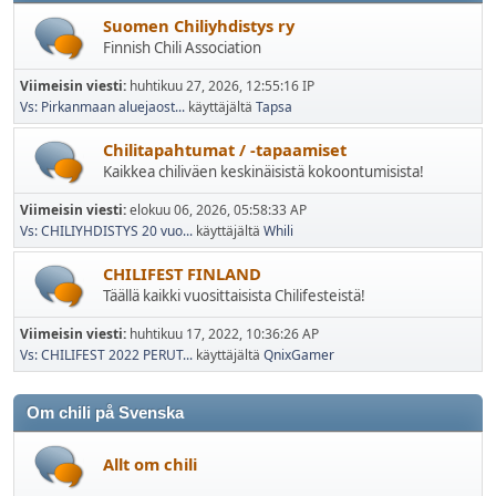
Suomen Chiliyhdistys ry
Finnish Chili Association
Viimeisin viesti:
huhtikuu 27, 2026, 12:55:16 IP
Vs: Pirkanmaan aluejaost...
käyttäjältä
Tapsa
Chilitapahtumat / -tapaamiset
Kaikkea chiliväen keskinäisistä kokoontumisista!
Viimeisin viesti:
elokuu 06, 2026, 05:58:33 AP
Vs: CHILIYHDISTYS 20 vuo...
käyttäjältä
Whili
CHILIFEST FINLAND
Täällä kaikki vuosittaisista Chilifesteistä!
Viimeisin viesti:
huhtikuu 17, 2022, 10:36:26 AP
Vs: CHILIFEST 2022 PERUT...
käyttäjältä
QnixGamer
Om chili på Svenska
Allt om chili