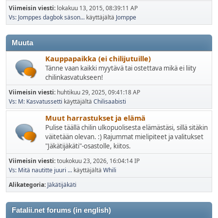
Viimeisin viesti:
lokakuu 13, 2015, 08:39:11 AP
Vs: Jomppes dagbok säson...
käyttäjältä
Jomppe
Muuta
Kauppapaikka (ei chilijutuille)
Tänne vaan kaikki myytävä tai ostettava mikä ei liity
chilinkasvatukseen!
Viimeisin viesti:
huhtikuu 29, 2025, 09:41:18 AP
Vs: M: Kasvatussetti
käyttäjältä
Chilisaabisti
Muut harrastukset ja elämä
Pulise täällä chilin ulkopuolisesta elämästäsi, sillä sitäkin
väitetään olevan. :) Rajummat mielipiteet ja valitukset
"Jäkätijäkäti"-osastolle, kiitos.
Viimeisin viesti:
toukokuu 23, 2026, 16:04:14 IP
Vs: Mitä nautitte juuri ...
käyttäjältä
Whili
Alikategoria
Jäkätijäkäti
Fatalii.net forums (in english)