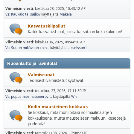
Viimeisin viesti:
kesäkuu 23, 2025, 10:43:12 AP
Vs: Kaukalo tai säiliö?
käyttäjältä
Makela
Kasvatuskilpailut
Kaikki kasvatushipat, joissa katsotaan kuka kukin on!
Viimeisin viesti:
lokakuu 06, 2025, 09:44:10 AP
Vs: Suurin mikävaan chin...
käyttäjältä
akselsson1
Ruoanlaitto ja ravintolat
Valmisruoat
Teollisesti valmistetut syötävät.
Viimeisin viesti:
toukokuu 27, 2026, 17:11:50 IP
Vs: poppamies habanerovi...
käyttäjältä
Whili
Kodin mausteinen kokkaus
Se kokkaus, mitä moni pitäisi normaalina arjen
kokkauksena, mutta mausteiseen makuun. Reseptejä
ja ideoita!
Viimeisin viesti:
tammikuu 08, 2026, 17:08:23 IP