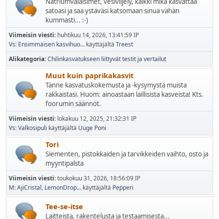
Natriumvalaisimet, vesiviljely, kaikki mikä kasvattaa
satoasi ja saa ystäväsi katsomaan sinua vähän
kummasti... :-)
Viimeisin viesti:
huhtikuu 14, 2026, 13:41:59 IP
Vs: Ensimmäisen kasvihuo...
käyttäjältä
Treest
Alikategoria
Chilinkasvatukseen liittyvät testit ja vertailut
Muut kuin paprikakasvit
Tänne kasvatuskokemusta ja -kysymystä muista
rakkaistasi. Huom: ainoastaan laillisista kasveista! Kts.
foorumin säännöt.
Viimeisin viesti:
lokakuu 12, 2025, 21:32:31 IP
Vs: Valkosipuli
käyttäjältä
Uuge Poni
Tori
Siementen, pistokkaiden ja tarvikkeiden vaihto, osto ja
myyntipalsta
Viimeisin viesti:
toukokuu 31, 2026, 18:56:09 IP
M: AjiCristal, LemonDrop...
käyttäjältä
Pepperi
Tee-se-itse
Laitteista, rakentelusta ja testaamisesta...