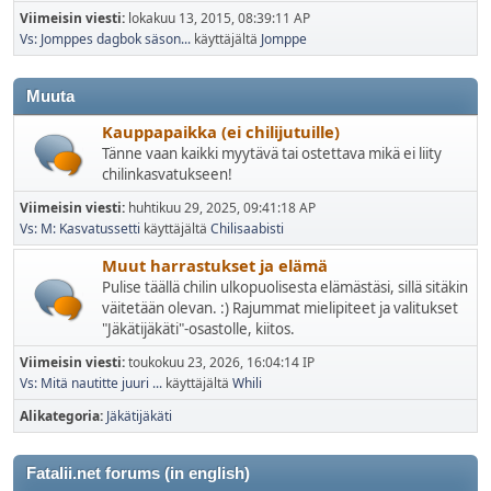
Viimeisin viesti:
lokakuu 13, 2015, 08:39:11 AP
Vs: Jomppes dagbok säson...
käyttäjältä
Jomppe
Muuta
Kauppapaikka (ei chilijutuille)
Tänne vaan kaikki myytävä tai ostettava mikä ei liity
chilinkasvatukseen!
Viimeisin viesti:
huhtikuu 29, 2025, 09:41:18 AP
Vs: M: Kasvatussetti
käyttäjältä
Chilisaabisti
Muut harrastukset ja elämä
Pulise täällä chilin ulkopuolisesta elämästäsi, sillä sitäkin
väitetään olevan. :) Rajummat mielipiteet ja valitukset
"Jäkätijäkäti"-osastolle, kiitos.
Viimeisin viesti:
toukokuu 23, 2026, 16:04:14 IP
Vs: Mitä nautitte juuri ...
käyttäjältä
Whili
Alikategoria
Jäkätijäkäti
Fatalii.net forums (in english)