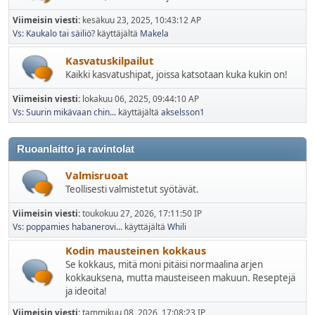
Viimeisin viesti:
kesäkuu 23, 2025, 10:43:12 AP
Vs: Kaukalo tai säiliö?
käyttäjältä
Makela
Kasvatuskilpailut
Kaikki kasvatushipat, joissa katsotaan kuka kukin on!
Viimeisin viesti:
lokakuu 06, 2025, 09:44:10 AP
Vs: Suurin mikävaan chin...
käyttäjältä
akselsson1
Ruoanlaitto ja ravintolat
Valmisruoat
Teollisesti valmistetut syötävät.
Viimeisin viesti:
toukokuu 27, 2026, 17:11:50 IP
Vs: poppamies habanerovi...
käyttäjältä
Whili
Kodin mausteinen kokkaus
Se kokkaus, mitä moni pitäisi normaalina arjen
kokkauksena, mutta mausteiseen makuun. Reseptejä
ja ideoita!
Viimeisin viesti:
tammikuu 08, 2026, 17:08:23 IP