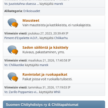
Vs: Juustotahna oluessa ...
käyttäjältä
marek
Alikategoria
Erikoisuudet
Mausteet
Vain mausteista ja kastikkeista, ei ruokalajeista.
Viimeisin viesti:
joulukuu 27, 2023, 20:39:49 IP
Piment d'Espelette A.O.P...
käyttäjältä
Chilikarhu
Sadon säilöntä ja käsittely
Kuivaus, pakastaminen, yms.
Viimeisin viesti:
maaliskuu 21, 2026, 17:40:58 IP
Vs: Chilikastike
käyttäjältä
marek
Ravintolat ja ruokapaikat
Paikat joissa voit ruokailla tulisesti.
Viimeisin viesti:
tammikuu 31, 2026, 17:19:03 IP
Vs: Zarillo Poppamies-vi...
käyttäjältä
Whili
Suomen Chiliyhdistys ry & Chilitapahtumat