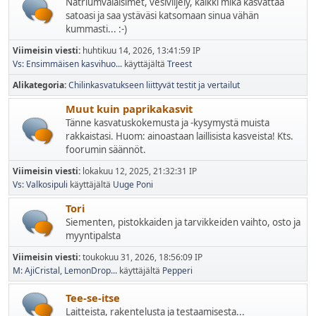
Natriumvalaisimet, vesiviljely, kaikki mikä kasvattaa
satoasi ja saa ystäväsi katsomaan sinua vähän
kummasti... :-)
Viimeisin viesti:
huhtikuu 14, 2026, 13:41:59 IP
Vs: Ensimmäisen kasvihuo...
käyttäjältä
Treest
Alikategoria
Chilinkasvatukseen liittyvät testit ja vertailut
Muut kuin paprikakasvit
Tänne kasvatuskokemusta ja -kysymystä muista
rakkaistasi. Huom: ainoastaan laillisista kasveista! Kts.
foorumin säännöt.
Viimeisin viesti:
lokakuu 12, 2025, 21:32:31 IP
Vs: Valkosipuli
käyttäjältä
Uuge Poni
Tori
Siementen, pistokkaiden ja tarvikkeiden vaihto, osto ja
myyntipalsta
Viimeisin viesti:
toukokuu 31, 2026, 18:56:09 IP
M: AjiCristal, LemonDrop...
käyttäjältä
Pepperi
Tee-se-itse
Laitteista, rakentelusta ja testaamisesta...