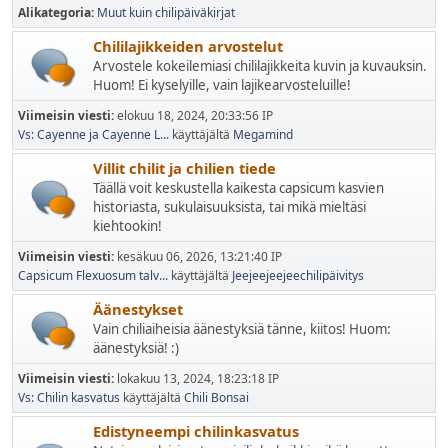
Alikategoria
Muut kuin chilipäiväkirjat
Chililajikkeiden arvostelut
Arvostele kokeilemiasi chililajikkeita kuvin ja kuvauksin.
Huom! Ei kyselyille, vain lajikearvosteluille!
Viimeisin viesti:
elokuu 18, 2024, 20:33:56 IP
Vs: Cayenne ja Cayenne L...
käyttäjältä
Megamind
Villit chilit ja chilien tiede
Täällä voit keskustella kaikesta capsicum kasvien
historiasta, sukulaisuuksista, tai mikä mieltäsi
kiehtookin!
Viimeisin viesti:
kesäkuu 06, 2026, 13:21:40 IP
Capsicum Flexuosum talv...
käyttäjältä
Jeejeejeejeechilipäivitys
Äänestykset
Vain chiliaiheisia äänestyksiä tänne, kiitos! Huom:
äänestyksiä! :)
Viimeisin viesti:
lokakuu 13, 2024, 18:23:18 IP
Vs: Chilin kasvatus
käyttäjältä
Chili Bonsai
Edistyneempi chilinkasvatus