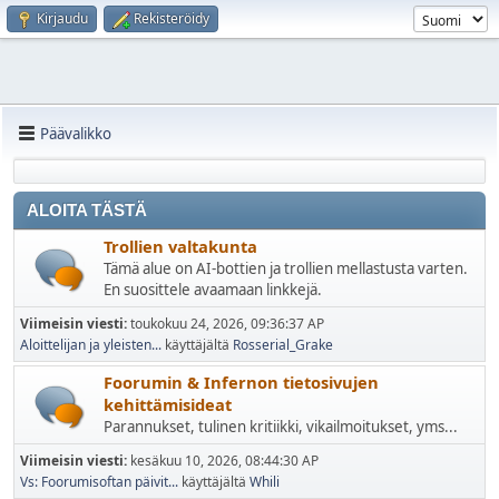
Kirjaudu
Rekisteröidy
Päävalikko
ALOITA TÄSTÄ
Trollien valtakunta
Tämä alue on AI-bottien ja trollien mellastusta varten.
En suosittele avaamaan linkkejä.
Viimeisin viesti:
toukokuu 24, 2026, 09:36:37 AP
Aloittelijan ja yleisten...
käyttäjältä
Rosserial_Grake
Foorumin & Infernon tietosivujen
kehittämisideat
Parannukset, tulinen kritiikki, vikailmoitukset, yms...
Viimeisin viesti:
kesäkuu 10, 2026, 08:44:30 AP
Vs: Foorumisoftan päivit...
käyttäjältä
Whili