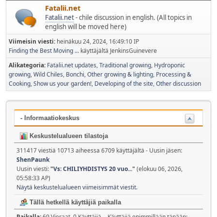
Fatalii.net
Fatalii.net
- chile discussion in english. (All topics in
english will be moved here)
Viimeisin viesti:
heinäkuu 24, 2024, 16:49:10 IP
Finding the Best Moving ...
käyttäjältä JenkinsGuinevere
Alikategoria
Fatalii.net updates
Traditional growing
Hydroponic
growing
Wild Chiles
Bonchi
Other growing & lighting
Processing &
Cooking
Show us your garden!
Developing of the site
Other discussion
- Informaatiokeskus
Keskustelualueen tilastoja
311417 viestiä 10713 aiheessa 6709 käyttäjältä - Uusin jäsen:
ShenPaunk
Uusin viesti:
"
Vs: CHILIYHDISTYS 20 vuo...
"
(elokuu 06, 2026,
05:58:33 AP)
Näytä keskustelualueen viimeisimmät viestit.
Tällä hetkellä käyttäjiä paikalla
Paikalla:
69 Vieraat, 0 Käyttäjiä - Käyttäjiä enimmillään tänään: