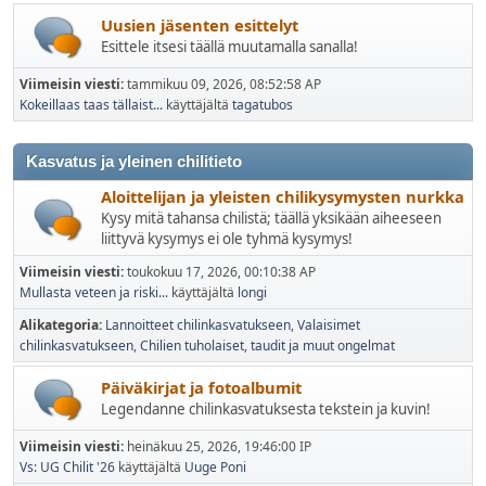
Uusien jäsenten esittelyt
Esittele itsesi täällä muutamalla sanalla!
Viimeisin viesti:
tammikuu 09, 2026, 08:52:58 AP
Kokeillaas taas tällaist...
käyttäjältä
tagatubos
Kasvatus ja yleinen chilitieto
Aloittelijan ja yleisten chilikysymysten nurkka
Kysy mitä tahansa chilistä; täällä yksikään aiheeseen
liittyvä kysymys ei ole tyhmä kysymys!
Viimeisin viesti:
toukokuu 17, 2026, 00:10:38 AP
Mullasta veteen ja riski...
käyttäjältä
longi
Alikategoria
Lannoitteet chilinkasvatukseen
Valaisimet
chilinkasvatukseen
Chilien tuholaiset, taudit ja muut ongelmat
Päiväkirjat ja fotoalbumit
Legendanne chilinkasvatuksesta tekstein ja kuvin!
Viimeisin viesti:
heinäkuu 25, 2026, 19:46:00 IP
Vs: UG Chilit '26
käyttäjältä
Uuge Poni