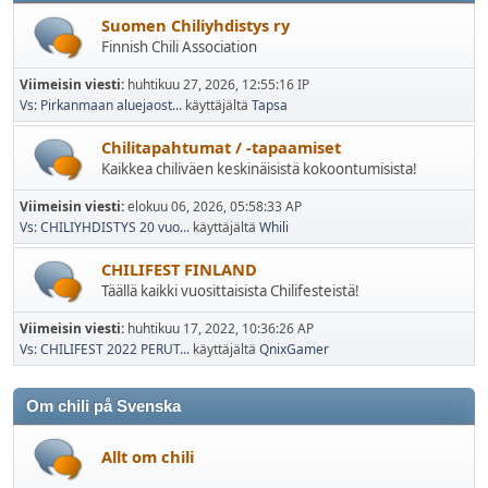
Suomen Chiliyhdistys ry
Finnish Chili Association
Viimeisin viesti:
huhtikuu 27, 2026, 12:55:16 IP
Vs: Pirkanmaan aluejaost...
käyttäjältä
Tapsa
Chilitapahtumat / -tapaamiset
Kaikkea chiliväen keskinäisistä kokoontumisista!
Viimeisin viesti:
elokuu 06, 2026, 05:58:33 AP
Vs: CHILIYHDISTYS 20 vuo...
käyttäjältä
Whili
CHILIFEST FINLAND
Täällä kaikki vuosittaisista Chilifesteistä!
Viimeisin viesti:
huhtikuu 17, 2022, 10:36:26 AP
Vs: CHILIFEST 2022 PERUT...
käyttäjältä
QnixGamer
Om chili på Svenska
Allt om chili