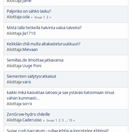
Aloittaja
Jame
Paljonko on sähkö lasku?
Aloittaja
cola
1
2
Sivuja
Mistä tällä hetkellä halvinta valoa talveksi?
Aloittaja
jla1710
Kekkilän chili multa altakasteluruukkuun?
Aloittaja
Mievaan
Semillas.de ilmoittaa jatkavansa
Aloittaja
Uuge Poni
Siementen säilytysratkaisut
Aloittaja
varis
kaikki mikä kasvattaa satoasi ja saa ystäväsi katsomaan sinua
vähän kummasti...
Aloittaja
sorrii
ZenGrow-hydro chileille
Aloittaja
Caderusso
1
2
3
...
13
Sivuja
Sugar rush baccatum - rullaa lehtiä ja kipristelee ebbissä?