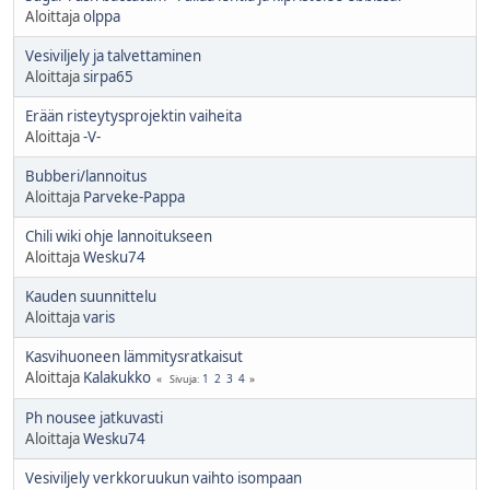
Aloittaja
olppa
Vesiviljely ja talvettaminen
Aloittaja
sirpa65
Erään risteytysprojektin vaiheita
Aloittaja
-V-
Bubberi/lannoitus
Aloittaja
Parveke-Pappa
Chili wiki ohje lannoitukseen
Aloittaja
Wesku74
Kauden suunnittelu
Aloittaja
varis
Kasvihuoneen lämmitysratkaisut
Aloittaja
Kalakukko
1
2
3
4
Sivuja
Ph nousee jatkuvasti
Aloittaja
Wesku74
Vesiviljely verkkoruukun vaihto isompaan