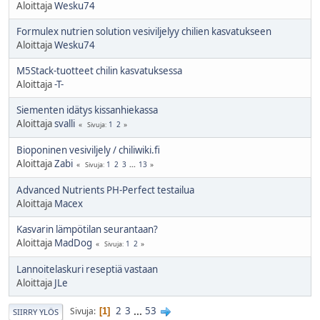
Aloittaja
Wesku74
Formulex nutrien solution vesiviljelyy chilien kasvatukseen
Aloittaja
Wesku74
M5Stack-tuotteet chilin kasvatuksessa
Aloittaja
-T-
Siementen idätys kissanhiekassa
Aloittaja
svalli
1
2
Sivuja
Bioponinen vesiviljely / chiliwiki.fi
Aloittaja
Zabi
1
2
3
...
13
Sivuja
Advanced Nutrients PH-Perfect testailua
Aloittaja
Macex
Kasvarin lämpötilan seurantaan?
Aloittaja
MadDog
1
2
Sivuja
Lannoitelaskuri reseptiä vastaan
Aloittaja
JLe
2
3
...
53
Sivuja
1
SIIRRY YLÖS