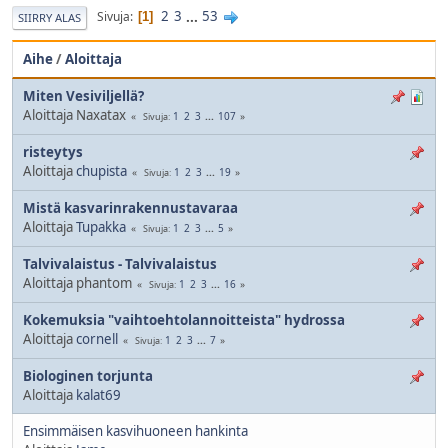
2
3
...
53
Sivuja
1
SIIRRY ALAS
Aihe
/
Aloittaja
Miten Vesiviljellä?
Aloittaja Naxatax
1
2
3
...
107
Sivuja
risteytys
Aloittaja
chupista
1
2
3
...
19
Sivuja
Mistä kasvarinrakennustavaraa
Aloittaja
Tupakka
1
2
3
...
5
Sivuja
Talvivalaistus - Talvivalaistus
Aloittaja phantom
1
2
3
...
16
Sivuja
Kokemuksia "vaihtoehtolannoitteista" hydrossa
Aloittaja
cornell
1
2
3
...
7
Sivuja
Biologinen torjunta
Aloittaja
kalat69
Ensimmäisen kasvihuoneen hankinta