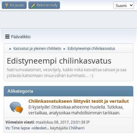
Kirjaudu
Rekisteröidy
Päävalikko
Kasvatus ja yleinen chilitieto
Edistyneempi chilinkasvatus
►
►
Edistyneempi chilinkasvatus
Natriumvalaisimet, vesiviljely, kaikki mikä kasvattaa satoasi ja saa
ystäväsi katsomaan sinua vähän kummasti... :-)
Alikategoria
Chilinkasvatukseen liittyvät testit ja vertailut
Ei kyselyille! Otsikoikaa aiheenne huolella. Tutkikaa,
vertailkaa, analysoikaa mahdollisimman tarkkaan.
Viimeisin viesti:
maaliskuu 08, 2017, 23:01:38 IP
Vs: Time lapse -videoket...
käyttäjältä
Chiliharri