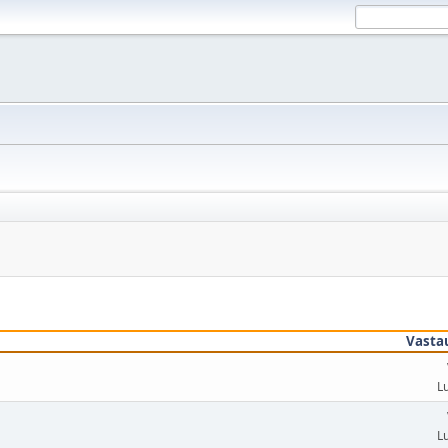
Vasta
L
L