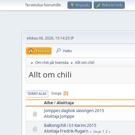
Tervetuloa foorumille
.
Kirjaudu
Rekisteröidy
elokuu 06, 2026, 15:14:20 IP
Etusivu
Haku
Om chili på Svenska
Allt om chili
►
►
Allt om chili
Sivuja
1
SIIRRY ALAS
Aihe
/
Aloittaja
Jomppes dagbok säsongen 2015
Aloittaja
Jomppe
Balkongchili i S:t Karins 2015
Aloittaja
Fredrik-flugarn
1
2
Sivuja