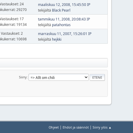
Vastaukset: 24
maaliskuu 12, 2008, 15:45:50 IP
ukukerrat: 29270
tekijältä
Black Pearl
Vastaukset: 17
tammikuu 11, 2008, 20:08:43 IP
ukukerrat: 19134
tekijältä
patahontas
Vastaukset: 2
marraskuu 11, 2007, 15:26:01 IP
ukukerrat: 10698
tekijältä
hejkki
Siirry
|
|
Ohjeet
Ehdot ja säännöt
Siirry ylös ▲