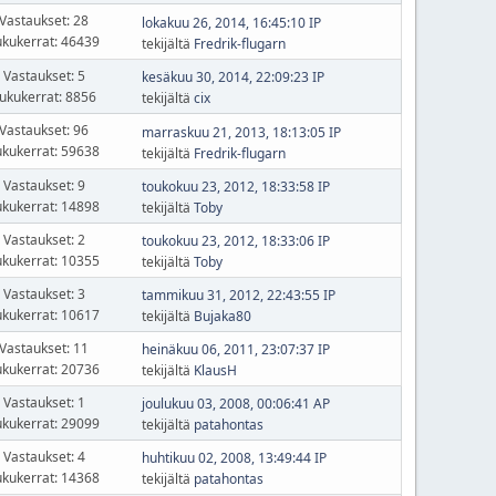
Vastaukset: 28
lokakuu 26, 2014, 16:45:10 IP
ukukerrat: 46439
tekijältä
Fredrik-flugarn
Vastaukset: 5
kesäkuu 30, 2014, 22:09:23 IP
ukukerrat: 8856
tekijältä
cix
Vastaukset: 96
marraskuu 21, 2013, 18:13:05 IP
ukukerrat: 59638
tekijältä
Fredrik-flugarn
Vastaukset: 9
toukokuu 23, 2012, 18:33:58 IP
ukukerrat: 14898
tekijältä
Toby
Vastaukset: 2
toukokuu 23, 2012, 18:33:06 IP
ukukerrat: 10355
tekijältä
Toby
Vastaukset: 3
tammikuu 31, 2012, 22:43:55 IP
ukukerrat: 10617
tekijältä
Bujaka80
Vastaukset: 11
heinäkuu 06, 2011, 23:07:37 IP
ukukerrat: 20736
tekijältä
KlausH
Vastaukset: 1
joulukuu 03, 2008, 00:06:41 AP
ukukerrat: 29099
tekijältä
patahontas
Vastaukset: 4
huhtikuu 02, 2008, 13:49:44 IP
ukukerrat: 14368
tekijältä
patahontas