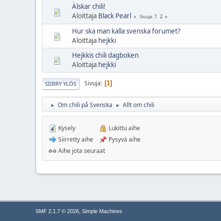
Älskar chili!
Aloittaja
Black Pearl
1
2
Sivuja
Hur ska man kalla svenska forumet?
Aloittaja
hejkki
Hejkkis chili dagboken
Aloittaja
hejkki
Sivuja
1
SIIRRY YLÖS
Om chili på Svenska
Allt om chili
►
►
Kysely
Lukittu aihe
Siirretty aihe
Pysyvä aihe
Aihe jota seuraat
,
SMF 2.1.7 © 2026
Simple Machines