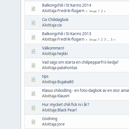
Balkongchili i St:Karins 2014
Aloittaja
Fredrik-flugarn
1
2
Sivuja
Cix Chilidagbok
Aloittaja
cix
Balkongchili i St:Karins 2013
Aloittaja
Fredrik-flugarn
1
2
3
...
5
Sivuja
Välkommen!
Aloittaja
hejkki
Vad sägs om starta en chilipepparfrö kedja?
Aloittaja
patahontas
tips
Aloittaja
Bujaka80
Klasus chiliodling - en foto-dagbok av en stor ama
Aloittaja
KlausH
Hur mycket chili fick ni i år?
Aloittaja
Black Pearl
Gödning
Aloittaja
Jore