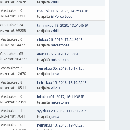
ukukerrat: 22876
tekijältä
Whili
Vastaukset: 0
maaliskuu 07, 2023, 14:25:00 IP
ukukerrat: 2711
tekijältä
El Porco Loco
Vastaukset: 24
tammikuu 18, 2020, 13:51:46 IP
ukukerrat: 60398
tekijältä
Whili
Vastaukset: 0
elokuu 26, 2019, 17:54:26 IP
ukukerrat: 4433
tekijältä
mikestones
Vastaukset: 63
elokuu 26, 2019, 17:53:04 IP
kukerrat: 104373
tekijältä
mikestones
Vastaukset: 2
heinäkuu 05, 2019, 15:17:15 IP
ukukerrat: 12670
tekijältä
jussa
Vastaukset: 8
helmikuu 15, 2018, 18:19:25 IP
ukukerrat: 18511
tekijältä
ViljoH
Vastaukset: 0
lokakuu 01, 2017, 16:11:38 IP
ukukerrat: 12391
tekijältä
mikestones
Vastaukset: 1
syyskuu 28, 2017, 11:06:12 AP
ukukerrat: 7641
tekijältä
jussa
Vastaukset: 0
heinäkuu 10, 2017, 19:40:32 IP