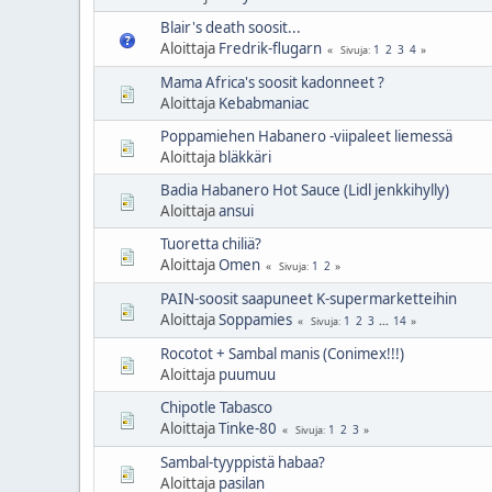
Blair's death soosit...
Aloittaja
Fredrik-flugarn
1
2
3
4
Sivuja
Mama Africa's soosit kadonneet ?
Aloittaja
Kebabmaniac
Poppamiehen Habanero -viipaleet liemessä
Aloittaja
bläkkäri
Badia Habanero Hot Sauce (Lidl jenkkihylly)
Aloittaja
ansui
Tuoretta chiliä?
Aloittaja
Omen
1
2
Sivuja
PAIN-soosit saapuneet K-supermarketteihin
Aloittaja
Soppamies
1
2
3
...
14
Sivuja
Rocotot + Sambal manis (Conimex!!!)
Aloittaja
puumuu
Chipotle Tabasco
Aloittaja
Tinke-80
1
2
3
Sivuja
Sambal-tyyppistä habaa?
Aloittaja
pasilan