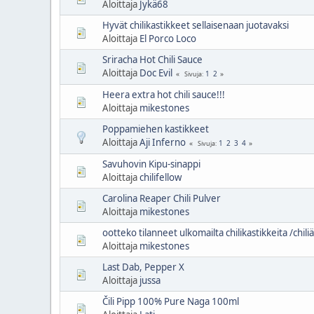
Aloittaja
Jykä68
Hyvät chilikastikkeet sellaisenaan juotavaksi
Aloittaja
El Porco Loco
Sriracha Hot Chili Sauce
Aloittaja
Doc Evil
1
2
Sivuja
Heera extra hot chili sauce!!!
Aloittaja
mikestones
Poppamiehen kastikkeet
Aloittaja
Aji Inferno
1
2
3
4
Sivuja
Savuhovin Kipu-sinappi
Aloittaja
chilifellow
Carolina Reaper Chili Pulver
Aloittaja
mikestones
ootteko tilanneet ulkomailta chilikastikkeita /chili
Aloittaja
mikestones
Last Dab, Pepper X
Aloittaja
jussa
Čili Pipp 100% Pure Naga 100ml