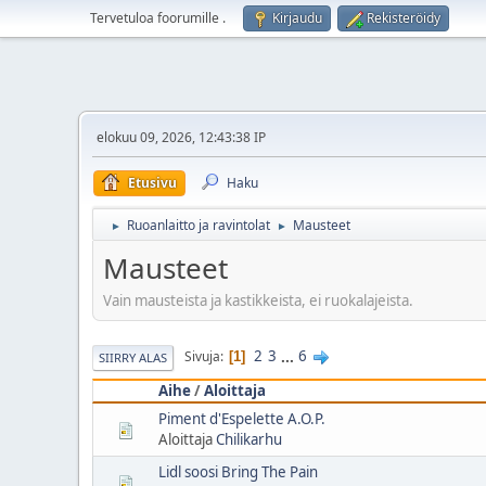
Tervetuloa foorumille
.
Kirjaudu
Rekisteröidy
elokuu 09, 2026, 12:43:38 IP
Etusivu
Haku
Ruoanlaitto ja ravintolat
Mausteet
►
►
Mausteet
Vain mausteista ja kastikkeista, ei ruokalajeista.
2
3
...
6
Sivuja
1
SIIRRY ALAS
Aihe
/
Aloittaja
Piment d'Espelette A.O.P.
Aloittaja
Chilikarhu
Lidl soosi Bring The Pain