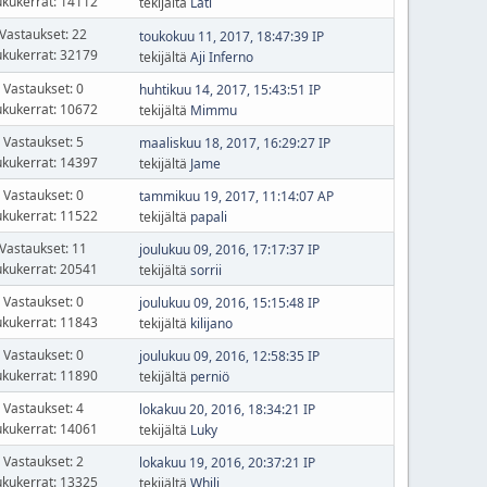
ukukerrat: 14112
tekijältä
Lati
Vastaukset: 22
toukokuu 11, 2017, 18:47:39 IP
ukukerrat: 32179
tekijältä
Aji Inferno
Vastaukset: 0
huhtikuu 14, 2017, 15:43:51 IP
ukukerrat: 10672
tekijältä
Mimmu
Vastaukset: 5
maaliskuu 18, 2017, 16:29:27 IP
ukukerrat: 14397
tekijältä
Jame
Vastaukset: 0
tammikuu 19, 2017, 11:14:07 AP
ukukerrat: 11522
tekijältä
papali
Vastaukset: 11
joulukuu 09, 2016, 17:17:37 IP
ukukerrat: 20541
tekijältä
sorrii
Vastaukset: 0
joulukuu 09, 2016, 15:15:48 IP
ukukerrat: 11843
tekijältä
kilijano
Vastaukset: 0
joulukuu 09, 2016, 12:58:35 IP
ukukerrat: 11890
tekijältä
perniö
Vastaukset: 4
lokakuu 20, 2016, 18:34:21 IP
ukukerrat: 14061
tekijältä
Luky
Vastaukset: 2
lokakuu 19, 2016, 20:37:21 IP
ukukerrat: 13325
tekijältä
Whili