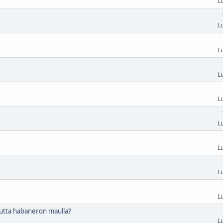
L
L
L
L
L
L
L
L
L
mutta habaneron maulla?
L