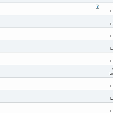
L
L
L
L
L
Lu
L
L
L