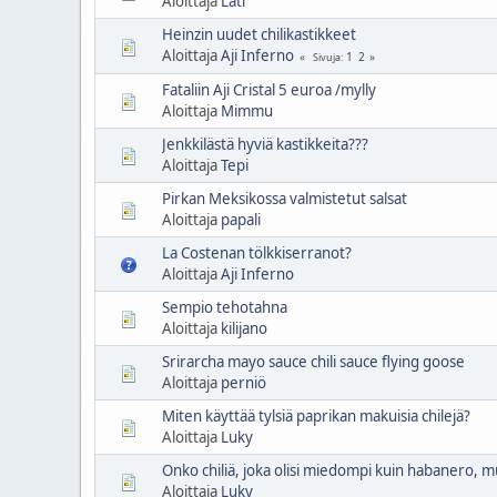
Aloittaja
Lati
Heinzin uudet chilikastikkeet
Aloittaja
Aji Inferno
1
2
Sivuja
Fataliin Aji Cristal 5 euroa /mylly
Aloittaja
Mimmu
Jenkkilästä hyviä kastikkeita???
Aloittaja
Tepi
Pirkan Meksikossa valmistetut salsat
Aloittaja
papali
La Costenan tölkkiserranot?
Aloittaja
Aji Inferno
Sempio tehotahna
Aloittaja
kilijano
Srirarcha mayo sauce chili sauce flying goose
Aloittaja
perniö
Miten käyttää tylsiä paprikan makuisia chilejä?
Aloittaja
Luky
Onko chiliä, joka olisi miedompi kuin habanero, 
Aloittaja
Luky