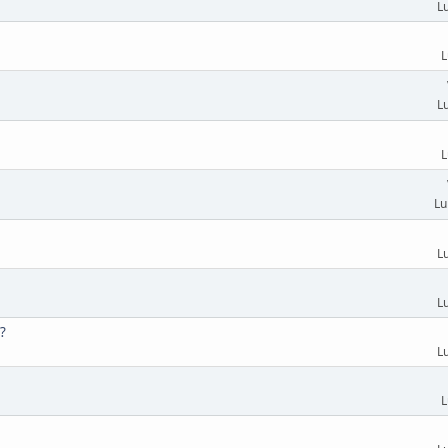
L
L
L
L
Lu
L
L
ä?
L
L