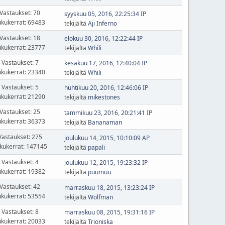
Vastaukset: 70
syyskuu 05, 2016, 22:25:34 IP
ukukerrat: 69483
tekijältä
Aji Inferno
Vastaukset: 18
elokuu 30, 2016, 12:22:44 IP
ukukerrat: 23777
tekijältä
Whili
Vastaukset: 7
kesäkuu 17, 2016, 12:40:04 IP
ukukerrat: 23340
tekijältä
Whili
Vastaukset: 5
huhtikuu 20, 2016, 12:46:06 IP
ukukerrat: 21290
tekijältä
mikestones
Vastaukset: 25
tammikuu 23, 2016, 20:21:41 IP
ukukerrat: 36373
tekijältä
Bananaman
Vastaukset: 275
joulukuu 14, 2015, 10:10:09 AP
kukerrat: 147145
tekijältä
papali
Vastaukset: 4
joulukuu 12, 2015, 19:23:32 IP
ukukerrat: 19382
tekijältä
puumuu
Vastaukset: 42
marraskuu 18, 2015, 13:23:24 IP
ukukerrat: 53554
tekijältä
Wolfman
Vastaukset: 8
marraskuu 08, 2015, 19:31:16 IP
ukukerrat: 20033
tekijältä
Trioniska