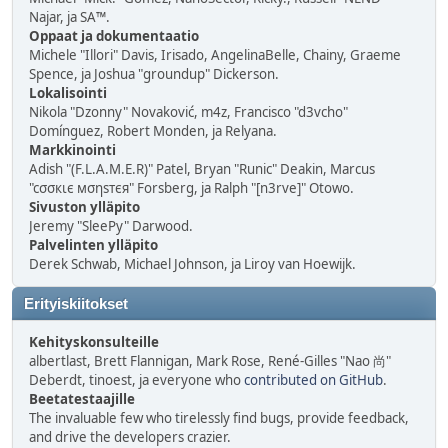
Najar, ja SA™.
Oppaat ja dokumentaatio
Michele "Illori" Davis, Irisado, AngelinaBelle, Chainy, Graeme
Spence, ja Joshua "groundup" Dickerson.
Lokalisointi
Nikola "Dzonny" Novaković, m4z, Francisco "d3vcho"
Domínguez, Robert Monden, ja Relyana.
Markkinointi
Adish "(F.L.A.M.E.R)" Patel, Bryan "Runic" Deakin, Marcus
"cσσкιє мσηѕтєя" Forsberg, ja Ralph "[n3rve]" Otowo.
Sivuston ylläpito
Jeremy "SleePy" Darwood.
Palvelinten ylläpito
Derek Schwab, Michael Johnson, ja Liroy van Hoewijk.
Erityiskiitokset
Kehityskonsulteille
albertlast, Brett Flannigan, Mark Rose, René-Gilles "Nao 尚"
Deberdt, tinoest, ja everyone who
contributed on GitHub
.
Beetatestaajille
The invaluable few who tirelessly find bugs, provide feedback,
and drive the developers crazier.