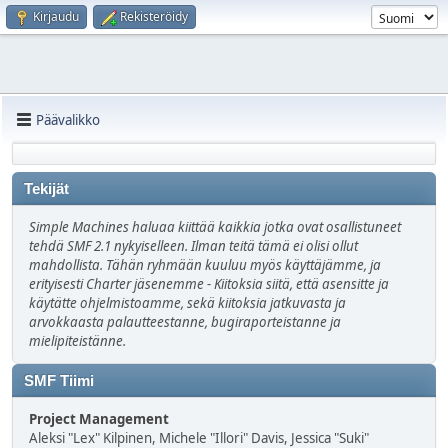
Kirjaudu
Rekisteröidy
Päävalikko
Tekijät
Simple Machines haluaa kiittää kaikkia jotka ovat osallistuneet
tehdä SMF 2.1 nykyiselleen. Ilman teitä tämä ei olisi ollut
mahdollista. Tähän ryhmään kuuluu myös käyttäjämme, ja
erityisesti Charter jäsenemme - Kiitoksia siitä, että asensitte ja
käytätte ohjelmistoamme, sekä kiitoksia jatkuvasta ja
arvokkaasta palautteestanne, bugiraporteistanne ja
mielipiteistänne.
SMF Tiimi
Project Management
Aleksi "Lex" Kilpinen, Michele "Illori" Davis, Jessica "Suki"