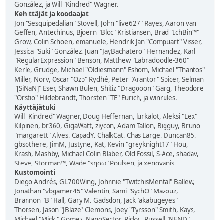
González, ja Will "Kindred" Wagner.
Kehittäjät ja koodaajat
Jon "Sesquipedalian" Stovell, John "live627" Rayes, Aaron van
Geffen, Antechinus, Bjoern "Bloc" Kristiansen, Brad "IchBin™"
Grow, Colin Schoen, emanuele, Hendrik Jan "Compuart" Visser,
Jessica "Suki" González, Juan "JayBachatero" Hernandez, Karl
"RegularExpression" Benson, Matthew "Labradoodle-360"
Kerle, Grudge, Michael "Oldiesmann" Eshom, Michael "Thantos"
Miller, Norv, Oscar "Ozp" Rydhé, Peter "Arantor" Spicer, Selman
"[SiNaN]" Eser, Shawn Bulen, Shitiz "Dragooon" Garg, Theodore
"Orstio" Hildebrandt, Thorsten "TE" Eurich, ja winrules.
Käyttäjätuki
Will "Kindred" Wagner, Doug Heffernan, lurkalot, Aleksi "Lex"
Kilpinen, br360, GigaWatt, ziycon, Adam Tallon, Bigguy, Bruno
"margarett" Alves, CapadY, ChalkCat, Chas Large, Duncan85,
gbsothere, JimM, Justyne, Kat, Kevin "greyknight17" Hou,
Krash, Mashby, Michael Colin Blaber, Old Fossil, S-Ace, shadav,
Steve, Storman™, Wade "sησω" Poulsen, ja xenovanis.
Kustomointi
Diego Andrés, GL700Wing, Johnnie "TwitchisMental" Ballew,
Jonathan "vbgamer45" Valentin, Sami "SychO" Mazouz,
Brannon "B" Hall, Gary M. Gadsdon, Jack "akabugeyes"
Thorsen, Jason "JBlaze" Clemons, Joey "Tyrsson" Smith, Kays,
Michael "Mick." Gomez, NanoSector, Ricky., Russell "NEND"