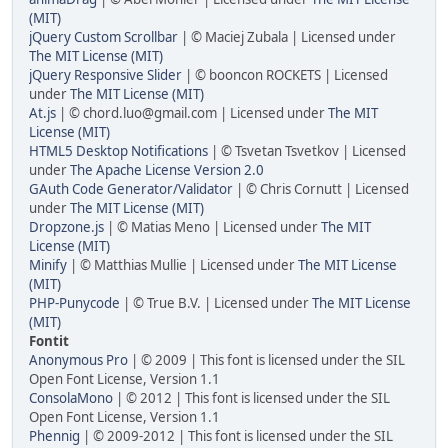
(MIT)
jQuery Custom Scrollbar
| © Maciej Zubala | Licensed under
The MIT License (MIT)
jQuery Responsive Slider
| © booncon ROCKETS | Licensed
under
The MIT License (MIT)
At.js
| © chord.luo@gmail.com | Licensed under
The MIT
License (MIT)
HTML5 Desktop Notifications
| © Tsvetan Tsvetkov | Licensed
under
The Apache License Version 2.0
GAuth Code Generator/Validator
| © Chris Cornutt | Licensed
under
The MIT License (MIT)
Dropzone.js
| © Matias Meno | Licensed under
The MIT
License (MIT)
Minify
| © Matthias Mullie | Licensed under
The MIT License
(MIT)
PHP-Punycode
| © True B.V. | Licensed under
The MIT License
(MIT)
Fontit
Anonymous Pro
| © 2009 | This font is licensed under the SIL
Open Font License, Version 1.1
ConsolaMono
| © 2012 | This font is licensed under the SIL
Open Font License, Version 1.1
Phennig
| © 2009-2012 | This font is licensed under the SIL