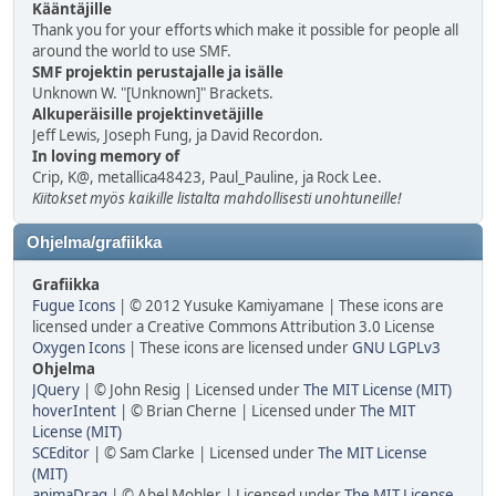
Kääntäjille
Thank you for your efforts which make it possible for people all
around the world to use SMF.
SMF projektin perustajalle ja isälle
Unknown W. "[Unknown]" Brackets.
Alkuperäisille projektinvetäjille
Jeff Lewis, Joseph Fung, ja David Recordon.
In loving memory of
Crip, K@, metallica48423, Paul_Pauline, ja Rock Lee.
Kiitokset myös kaikille listalta mahdollisesti unohtuneille!
Ohjelma/grafiikka
Grafiikka
Fugue Icons
| © 2012 Yusuke Kamiyamane | These icons are
licensed under a Creative Commons Attribution 3.0 License
Oxygen Icons
| These icons are licensed under
GNU LGPLv3
Ohjelma
JQuery
| © John Resig | Licensed under
The MIT License (MIT)
hoverIntent
| © Brian Cherne | Licensed under
The MIT
License (MIT)
SCEditor
| © Sam Clarke | Licensed under
The MIT License
(MIT)
animaDrag
| © Abel Mohler | Licensed under
The MIT License