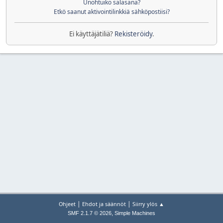
Unohtuiko salasana?
Etkö saanut aktivointilinkkiä sähköpostiisi?
Ei käyttäjätiliä?
Rekisteröidy
.
|
|
Ohjeet
Ehdot ja säännöt
Siirry ylös ▲
,
SMF 2.1.7 © 2026
Simple Machines