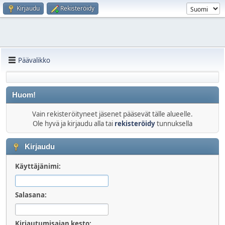
Kirjaudu
Rekisteröidy
Päävalikko
Huom!
Vain rekisteröityneet jäsenet pääsevät tälle alueelle.
Ole hyvä ja kirjaudu alla tai
rekisteröidy
tunnuksella
Kirjaudu
Käyttäjänimi:
Salasana:
Kirjautumisajan kesto: