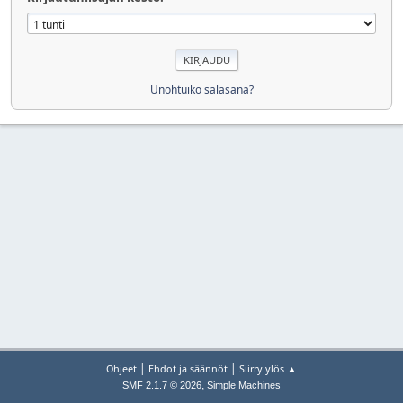
Unohtuiko salasana?
|
|
Ohjeet
Ehdot ja säännöt
Siirry ylös ▲
,
SMF 2.1.7 © 2026
Simple Machines