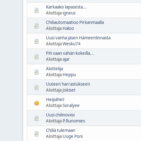
Karkaako lapasesta...
Aloittaja
igneus
Chiliautomaatioo Pirkanmaalla
Aloittaja
Haloo
Uusi vanha jäsen Hämeenlinnasta
Aloittaja
Wesku74
Piti vaan vähän kokeilla...
Aloittaja
ajar
Alottelija
Aloittaja
Heppu
Uuteen harrastukseen
Aloittaja
Jokiset
Heipähei!
Aloittaja
Soralyee
Uusi chilinoviisi
Aloittaja
P.Runomies
Chiliä tulemaan
Aloittaja
Uuge Poni