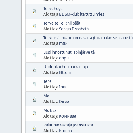
Tervehdys!
Aloittaja
BDSM-klubilta tuttu mies
Terve teille, chilipäät
Aloittaja
Sergio Pissahätä
Terveisiä mualiman navalta (tai ainakin sen läheltä
Aloittaja
mtk-
uusi innostunut lapinjärveltä !
Aloittaja
eppu,
Uudenkarhea harrastaja
Aloittaja
Elttoni
Tere
Aloittaja
Inis
Moi
Aloittaja
Direx
Moikka
Aloittaja
KoNNaaa
Paluuharrastaja Joensuusta
Aloittaja
Kuoma