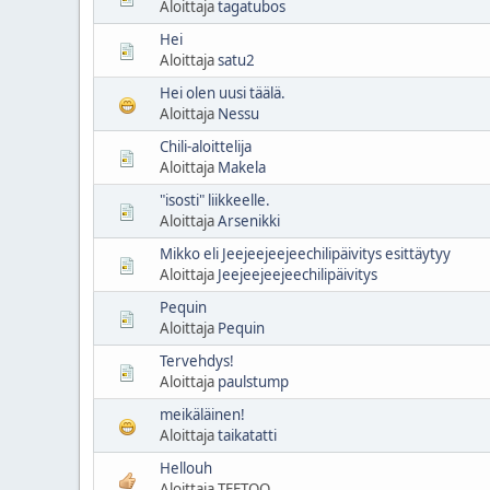
Aloittaja
tagatubos
Hei
Aloittaja
satu2
Hei olen uusi täälä.
Aloittaja
Nessu
Chili-aloittelija
Aloittaja
Makela
"isosti" liikkeelle.
Aloittaja
Arsenikki
Mikko eli Jeejeejeejeechilipäivitys esittäytyy
Aloittaja
Jeejeejeejeechilipäivitys
Pequin
Aloittaja
Pequin
Tervehdys!
Aloittaja
paulstump
meikäläinen!
Aloittaja
taikatatti
Hellouh
Aloittaja TEETOO