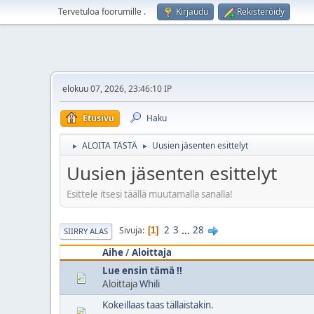
Tervetuloa foorumille
.
Kirjaudu
Rekisteröidy
elokuu 07, 2026, 23:46:10 IP
Etusivu
Haku
ALOITA TÄSTÄ
Uusien jäsenten esittelyt
►
►
Uusien jäsenten esittelyt
Esittele itsesi täällä muutamalla sanalla!
2
3
...
28
Sivuja
1
SIIRRY ALAS
Aihe
/
Aloittaja
Lue ensin tämä !!
Aloittaja
Whili
Kokeillaas taas tällaistakin.