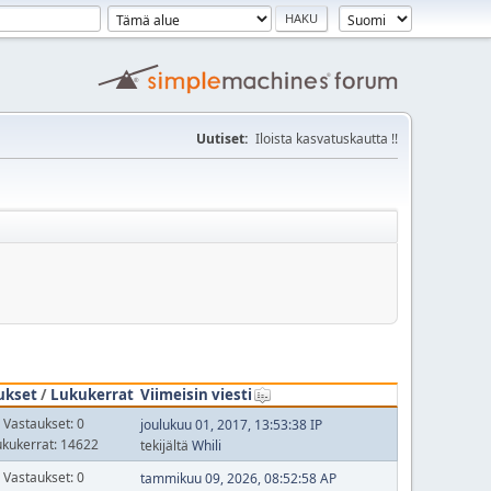
Uutiset:
Iloista kasvatuskautta !!
ukset
/
Lukukerrat
Viimeisin viesti
Vastaukset: 0
joulukuu 01, 2017, 13:53:38 IP
ukukerrat: 14622
tekijältä
Whili
Vastaukset: 0
tammikuu 09, 2026, 08:52:58 AP