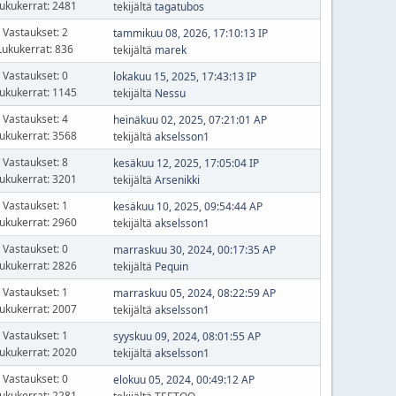
ukukerrat: 2481
tekijältä
tagatubos
Vastaukset: 2
tammikuu 08, 2026, 17:10:13 IP
Lukukerrat: 836
tekijältä
marek
Vastaukset: 0
lokakuu 15, 2025, 17:43:13 IP
ukukerrat: 1145
tekijältä
Nessu
Vastaukset: 4
heinäkuu 02, 2025, 07:21:01 AP
ukukerrat: 3568
tekijältä
akselsson1
Vastaukset: 8
kesäkuu 12, 2025, 17:05:04 IP
ukukerrat: 3201
tekijältä
Arsenikki
Vastaukset: 1
kesäkuu 10, 2025, 09:54:44 AP
ukukerrat: 2960
tekijältä
akselsson1
Vastaukset: 0
marraskuu 30, 2024, 00:17:35 AP
ukukerrat: 2826
tekijältä
Pequin
Vastaukset: 1
marraskuu 05, 2024, 08:22:59 AP
ukukerrat: 2007
tekijältä
akselsson1
Vastaukset: 1
syyskuu 09, 2024, 08:01:55 AP
ukukerrat: 2020
tekijältä
akselsson1
Vastaukset: 0
elokuu 05, 2024, 00:49:12 AP
ukukerrat: 2281