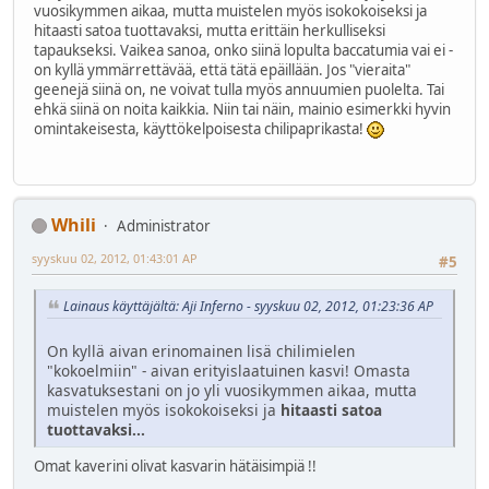
vuosikymmen aikaa, mutta muistelen myös isokokoiseksi ja
hitaasti satoa tuottavaksi, mutta erittäin herkulliseksi
tapaukseksi. Vaikea sanoa, onko siinä lopulta baccatumia vai ei -
on kyllä ymmärrettävää, että tätä epäillään. Jos "vieraita"
geenejä siinä on, ne voivat tulla myös annuumien puolelta. Tai
ehkä siinä on noita kaikkia. Niin tai näin, mainio esimerkki hyvin
omintakeisesta, käyttökelpoisesta chilipaprikasta!
Whili
Administrator
syyskuu 02, 2012, 01:43:01 AP
#5
Lainaus käyttäjältä: Aji Inferno - syyskuu 02, 2012, 01:23:36 AP
On kyllä aivan erinomainen lisä chilimielen
"kokoelmiin" - aivan erityislaatuinen kasvi! Omasta
kasvatuksestani on jo yli vuosikymmen aikaa, mutta
muistelen myös isokokoiseksi ja
hitaasti satoa
tuottavaksi...
Omat kaverini olivat kasvarin hätäisimpiä !!