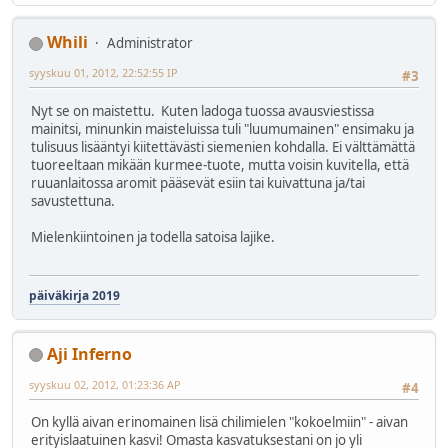
Whili
Administrator
syyskuu 01, 2012, 22:52:55 IP
#3
Nyt se on maistettu. Kuten ladoga tuossa avausviestissa
mainitsi, minunkin maisteluissa tuli "luumumainen" ensimaku ja
tulisuus lisääntyi kiitettävästi siemenien kohdalla. Ei välttämättä
tuoreeltaan mikään kurmee-tuote, mutta voisin kuvitella, että
ruuanlaitossa aromit pääsevät esiin tai kuivattuna ja/tai
savustettuna.
Mielenkiintoinen ja todella satoisa lajike.
päiväkirja 2019
Aji Inferno
syyskuu 02, 2012, 01:23:36 AP
#4
On kyllä aivan erinomainen lisä chilimielen "kokoelmiin" - aivan
erityislaatuinen kasvi! Omasta kasvatuksestani on jo yli