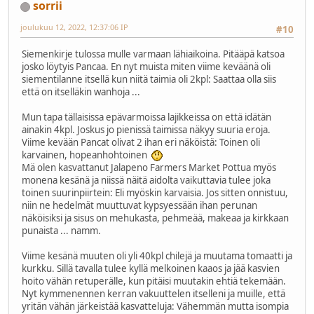
sorrii
joulukuu 12, 2022, 12:37:06 IP
#10
Siemenkirje tulossa mulle varmaan lähiaikoina. Pitääpä katsoa
josko löytyis Pancaa. En nyt muista miten viime keväänä oli
siementilanne itsellä kun niitä taimia oli 2kpl: Saattaa olla siis
että on itselläkin wanhoja ...
Mun tapa tällaisissa epävarmoissa lajikkeissa on että idätän
ainakin 4kpl. Joskus jo pienissä taimissa näkyy suuria eroja.
Viime kevään Pancat olivat 2 ihan eri näköistä: Toinen oli
karvainen, hopeanhohtoinen
Mä olen kasvattanut Jalapeno Farmers Market Pottua myös
monena kesänä ja niissä näitä aidolta vaikuttavia tulee joka
toinen suurinpiirtein: Eli myöskin karvaisia. Jos sitten onnistuu,
niin ne hedelmät muuttuvat kypsyessään ihan perunan
näköisiksi ja sisus on mehukasta, pehmeää, makeaa ja kirkkaan
punaista ... namm.
Viime kesänä muuten oli yli 40kpl chilejä ja muutama tomaatti ja
kurkku. Sillä tavalla tulee kyllä melkoinen kaaos ja jää kasvien
hoito vähän retuperälle, kun pitäisi muutakin ehtiä tekemään.
Nyt kymmenennen kerran vakuuttelen itselleni ja muille, että
yritän vähän järkeistää kasvatteluja: Vähemmän mutta isompia