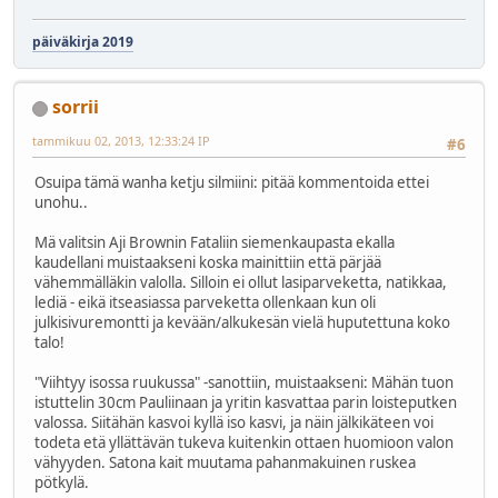
päiväkirja 2019
sorrii
tammikuu 02, 2013, 12:33:24 IP
#6
Osuipa tämä wanha ketju silmiini: pitää kommentoida ettei
unohu..
Mä valitsin Aji Brownin Fataliin siemenkaupasta ekalla
kaudellani muistaakseni koska mainittiin että pärjää
vähemmälläkin valolla. Silloin ei ollut lasiparveketta, natikkaa,
lediä - eikä itseasiassa parveketta ollenkaan kun oli
julkisivuremontti ja kevään/alkukesän vielä huputettuna koko
talo!
"Viihtyy isossa ruukussa" -sanottiin, muistaakseni: Mähän tuon
istuttelin 30cm Pauliinaan ja yritin kasvattaa parin loisteputken
valossa. Siitähän kasvoi kyllä iso kasvi, ja näin jälkikäteen voi
todeta etä yllättävän tukeva kuitenkin ottaen huomioon valon
vähyyden. Satona kait muutama pahanmakuinen ruskea
pötkylä.