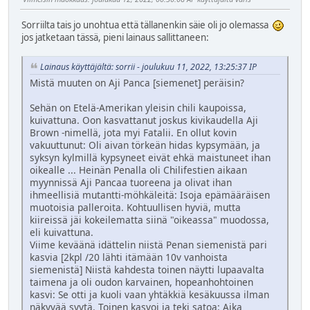
Sorriilta tais jo unohtua että tällanenkin säie oli jo olemassa
jos jatketaan tässä, pieni lainaus sallittaneen:
Lainaus käyttäjältä: sorrii - joulukuu 11, 2022, 13:25:37 IP
Mistä muuten on Aji Panca [siemenet] peräisin?
Sehän on Etelä-Amerikan yleisin chili kaupoissa,
kuivattuna. Oon kasvattanut joskus kivikaudella Aji
Brown -nimellä, jota myi Fatalii. En ollut kovin
vakuuttunut: Oli aivan törkeän hidas kypsymään, ja
syksyn kylmillä kypsyneet eivät ehkä maistuneet ihan
oikealle ... Heinän Penalla oli Chilifestien aikaan
myynnissä Aji Pancaa tuoreena ja olivat ihan
ihmeellisiä mutantti-möhkäleitä: Isoja epämääräisen
muotoisia palleroita. Kohtuullisen hyviä, mutta
kiireissä jäi kokeilematta siinä "oikeassa" muodossa,
eli kuivattuna.
Viime keväänä idättelin niistä Penan siemenistä pari
kasvia [2kpl /20 lähti itämään 10v vanhoista
siemenistä] Niistä kahdesta toinen näytti lupaavalta
taimena ja oli oudon karvainen, hopeanhohtoinen
kasvi: Se otti ja kuoli vaan yhtäkkiä kesäkuussa ilman
näkyvää syytä. Toinen kasvoi ja teki satoa: Aika