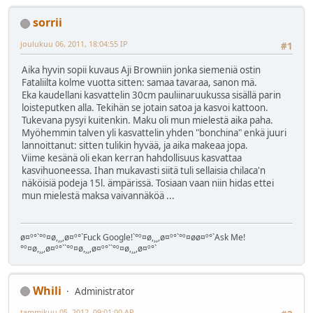
sorrii
joulukuu 06, 2011, 18:04:55 IP
#1
Aika hyvin sopii kuvaus Aji Browniin jonka siemeniä ostin
Fataliilta kolme vuotta sitten: samaa tavaraa, sanon mä.
Eka kaudellani kasvattelin 30cm pauliinaruukussa sisällä parin
loisteputken alla. Tekihän se jotain satoa ja kasvoi kattoon.
Tukevana pysyi kuitenkin. Maku oli mun mielestä aika paha.
Myöhemmin talven yli kasvattelin yhden "bonchina" enkä juuri
lannoittanut: sitten tulikin hyvää, ja aika makeaa jopa.
Viime kesänä oli ekan kerran hahdollisuus kasvattaa
kasvihuoneessa. Ihan mukavasti siitä tuli sellaisia chilaca'n
näköisiä podeja 15l. ämpärissä. Tosiaan vaan niin hidas ettei
mun mielestä maksa vaivannäköä ...
ø¤º°`°º¤ø,¸¸,ø¤º°`Fuck Google!`°º¤ø,¸¸,ø¤º°`°º¤øø¤º°`Ask Me!
°º¤ø,¸¸,ø¤º°``°º¤ø,¸¸,ø¤º°``°º¤ø,¸¸,ø¤º°`
Whili
Administrator
tammikuu 05, 2012, 09:01:00 AP