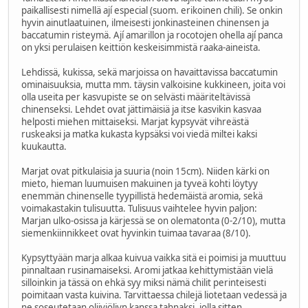
paikallisesti nimellä ají especial (suom. erikoinen chili). Se onkin
hyvin ainutlaatuinen, ilmeisesti jonkinasteinen chinensen ja
baccatumin risteymä. Ají amarillon ja rocotojen ohella ají panca
on yksi perulaisen keittiön keskeisimmistä raaka-aineista.
Lehdissä, kukissa, sekä marjoissa on havaittavissa baccatumin
ominaisuuksia, mutta mm. täysin valkoisine kukkineen, joita voi
olla useita per kasvupiste se on selvästi määriteltävissä
chinenseksi. Lehdet ovat jättimäisiä ja itse kasvikin kasvaa
helposti miehen mittaiseksi. Marjat kypsyvät vihreästä
ruskeaksi ja matka kukasta kypsäksi voi viedä miltei kaksi
kuukautta.
Marjat ovat pitkulaisia ja suuria (noin 15cm). Niiden kärki on
mieto, hieman luumuisen makuinen ja tyveä kohti löytyy
enemmän chinenselle tyypillistä hedemäistä aromia, sekä
voimakastakin tulisuutta. Tulisuus vaihtelee hyvin paljon:
Marjan ulko-osissa ja kärjessä se on olematonta (0-2/10), mutta
siemenkiinnikkeet ovat hyvinkin tuimaa tavaraa (8/10).
Kypsyttyään marja alkaa kuivua vaikka sitä ei poimisi ja muuttuu
pinnaltaan rusinamaiseksi. Aromi jatkaa kehittymistään vielä
silloinkin ja tässä on ehkä syy miksi nämä chilit perinteisesti
poimitaan vasta kuivina. Tarvittaessa chilejä liotetaan vedessä ja
ne soseutetaan oliiviöljyn kanssa tahnaksi, jolla sitten