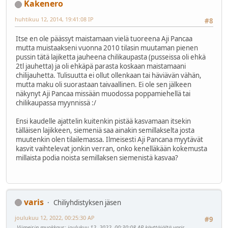
Kakenero
huhtikuu 12, 2014, 19:41:08 IP
#8
Itse en ole päässyt maistamaan vielä tuoreena Aji Pancaa
mutta muistaakseni vuonna 2010 tilasin muutaman pienen
pussin tätä lajiketta jauheena chilikaupasta (pusseissa oli ehkä
2tl jauhetta) ja oli ehkäpä parasta koskaan maistamaani
chilijauhetta. Tulisuutta ei ollut ollenkaan tai häviävän vähän,
mutta maku oli suorastaan taivaallinen. Ei ole sen jälkeen
näkynyt Aji Pancaa missään muodossa poppamiehellä tai
chilikaupassa myynnissä :/
Ensi kaudelle ajattelin kuitenkin pistää kasvamaan itsekin
tälläisen lajikkeen, siemeniä saa ainakin semillakselta josta
muutenkin olen tilailemassa. Ilmeisesti Aji Pancana myytävät
kasvit vaihtelevat jonkin verran, onko kenelläkään kokemusta
millaista podia noista semillaksen siemenistä kasvaa?
varis
Chiliyhdistyksen jäsen
joulukuu 12, 2022, 00:25:30 AP
#9
Viimeisin muokkaus
: joulukuu 12, 2022, 00:30:08 AP käyttäjältä varis