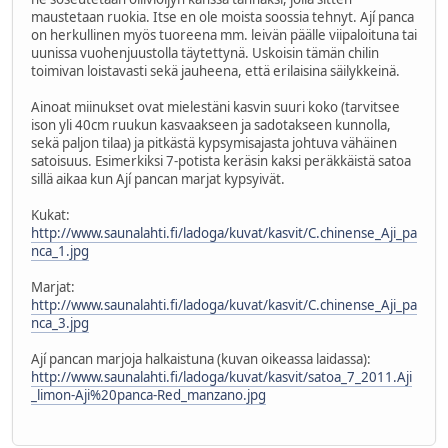
maustetaan ruokia. Itse en ole moista soossia tehnyt. Ají panca
on herkullinen myös tuoreena mm. leivän päälle viipaloituna tai
uunissa vuohenjuustolla täytettynä. Uskoisin tämän chilin
toimivan loistavasti sekä jauheena, että erilaisina säilykkeinä.
Ainoat miinukset ovat mielestäni kasvin suuri koko (tarvitsee
ison yli 40cm ruukun kasvaakseen ja sadotakseen kunnolla,
sekä paljon tilaa) ja pitkästä kypsymisajasta johtuva vähäinen
satoisuus. Esimerkiksi 7-potista keräsin kaksi peräkkäistä satoa
sillä aikaa kun Ají pancan marjat kypsyivät.
Kukat:
http://www.saunalahti.fi/ladoga/kuvat/kasvit/C.chinense_Aji_pa
nca_1.jpg
Marjat:
http://www.saunalahti.fi/ladoga/kuvat/kasvit/C.chinense_Aji_pa
nca_3.jpg
Ají pancan marjoja halkaistuna (kuvan oikeassa laidassa):
http://www.saunalahti.fi/ladoga/kuvat/kasvit/satoa_7_2011.Aji
_limon-Aji%20panca-Red_manzano.jpg