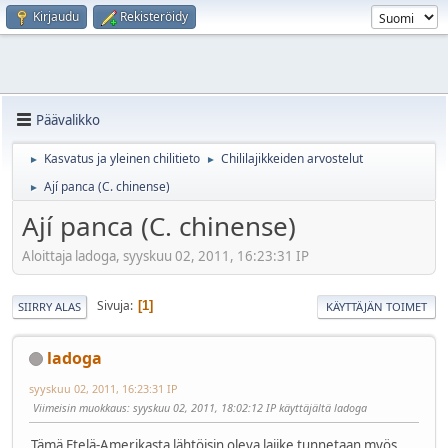
Kirjaudu
Rekisteröidy
Päävalikko
Kasvatus ja yleinen chilitieto
Chililajikkeiden arvostelut
►
►
Ají panca (C. chinense)
►
Ají panca (C. chinense)
Aloittaja ladoga, syyskuu 02, 2011, 16:23:31 IP
Sivuja
1
SIIRRY ALAS
KÄYTTÄJÄN TOIMET
ladoga
syyskuu 02, 2011, 16:23:31 IP
Viimeisin muokkaus
: syyskuu 02, 2011, 18:02:12 IP käyttäjältä ladoga
Tämä Etelä-Amerikasta lähtöisin oleva lajike tunnetaan myös