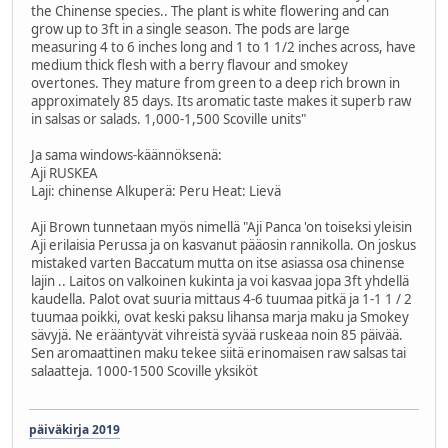
the Chinense species.. The plant is white flowering and can
grow up to 3ft in a single season. The pods are large
measuring 4 to 6 inches long and 1 to 1 1/2 inches across, have
medium thick flesh with a berry flavour and smokey
overtones. They mature from green to a deep rich brown in
approximately 85 days. Its aromatic taste makes it superb raw
in salsas or salads. 1,000-1,500 Scoville units"
Ja sama windows-käännöksenä:
Aji RUSKEA
Laji: chinense Alkuperä: Peru Heat: Lievä
Aji Brown tunnetaan myös nimellä "Aji Panca 'on toiseksi yleisin
Aji erilaisia ​​Perussa ja on kasvanut pääosin rannikolla. On joskus
mistaked varten Baccatum mutta on itse asiassa osa chinense
lajin .. Laitos on valkoinen kukinta ja voi kasvaa jopa 3ft yhdellä
kaudella. Palot ovat suuria mittaus 4-6 tuumaa pitkä ja 1-1 1 / 2
tuumaa poikki, ovat keski paksu lihansa marja maku ja Smokey
sävyjä. Ne erääntyvät vihreistä syvää ruskeaa noin 85 päivää.
Sen aromaattinen maku tekee siitä erinomaisen raw salsas tai
salaatteja. 1000-1500 Scoville yksiköt
päiväkirja 2019