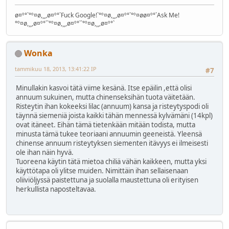
ø¤º°`°º¤ø,¸¸,ø¤º°`Fuck Google!`°º¤ø,¸¸,ø¤º°`°º¤øø¤º°`Ask Me!
°º¤ø,¸¸,ø¤º°``°º¤ø,¸¸,ø¤º°``°º¤ø,¸¸,ø¤º°`
Wonka
tammikuu 18, 2013, 13:41:22 IP
#7
Minullakin kasvoi tätä viime kesänä. Itse epäilin ,että olisi
annuum sukuinen, mutta chinenseksihän tuota väitetään.
Risteytin ihan kokeeksi lilac (annuum) kansa ja risteytyspodi oli
täynnä siemeniä joista kaikki tähän mennessä kylvämäni (14kpl)
ovat itäneet. Eihän tämä tietenkään mitään todista, mutta
minusta tämä tukee teoriaani annuumin geeneistä. Yleensä
chinense annuum risteytyksen siementen itävyys ei ilmeisesti
ole ihan näin hyvä.
Tuoreena käytin tätä mietoa chiliä vähän kaikkeen, mutta yksi
käyttötapa oli ylitse muiden. Nimittäin ihan sellaisenaan
oliiviöljyssä paistettuna ja suolalla maustettuna oli erityisen
herkullista naposteltavaa.