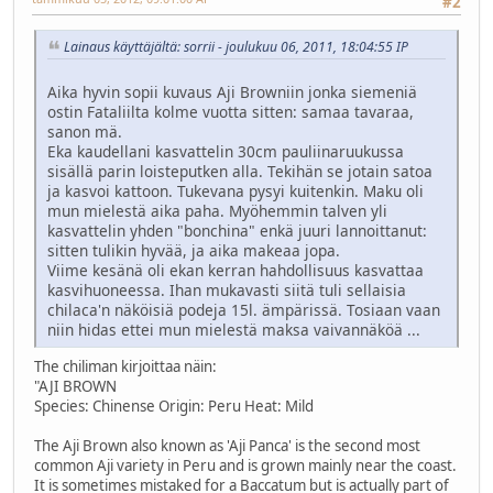
#2
Lainaus käyttäjältä: sorrii - joulukuu 06, 2011, 18:04:55 IP
Aika hyvin sopii kuvaus Aji Browniin jonka siemeniä
ostin Fataliilta kolme vuotta sitten: samaa tavaraa,
sanon mä.
Eka kaudellani kasvattelin 30cm pauliinaruukussa
sisällä parin loisteputken alla. Tekihän se jotain satoa
ja kasvoi kattoon. Tukevana pysyi kuitenkin. Maku oli
mun mielestä aika paha. Myöhemmin talven yli
kasvattelin yhden "bonchina" enkä juuri lannoittanut:
sitten tulikin hyvää, ja aika makeaa jopa.
Viime kesänä oli ekan kerran hahdollisuus kasvattaa
kasvihuoneessa. Ihan mukavasti siitä tuli sellaisia
chilaca'n näköisiä podeja 15l. ämpärissä. Tosiaan vaan
niin hidas ettei mun mielestä maksa vaivannäköä ...
The chiliman kirjoittaa näin:
"AJI BROWN
Species: Chinense Origin: Peru Heat: Mild
The Aji Brown also known as 'Aji Panca' is the second most
common Aji variety in Peru and is grown mainly near the coast.
It is sometimes mistaked for a Baccatum but is actually part of