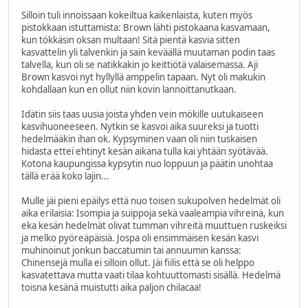
Silloin tuli innoissaan kokeiltua kaikenlaista, kuten myös
pistokkaan istuttamista: Brown lähti pistokaana kasvamaan,
kun tökkäsin oksan multaan! Sitä pientä kasvia sitten
kasvattelin yli talvenkin ja sain keväällä muutaman podin taas
talvella, kun oli se natikkakin jo keittiötä valaisemassa. Aji
Brown kasvoi nyt hyllyllä amppelin tapaan. Nyt oli makukin
kohdallaan kun en ollut niin kovin lannoittanutkaan.
Idätin siis taas uusia joista yhden vein mökille uutukaiseen
kasvihuoneeseen. Nytkin se kasvoi aika suureksi ja tuotti
hedelmääkin ihan ok. Kypsyminen vaan oli niin tuskaisen
hidasta ettei ehtinyt kesän aikana tulla kai yhtään syötävää.
Kotona kaupungissa kypsytin nuo loppuun ja päätin unohtaa
tällä erää koko lajin...
Mulle jäi pieni epäilys että nuo toisen sukupolven hedelmät oli
aika erilaisia: Isompia ja suippoja sekä vaaleampia vihreinä, kun
eka kesän hedelmät olivat tumman vihreitä muuttuen ruskeiksi
ja melko pyöreäpäisiä. Jospa oli ensimmäisen kesän kasvi
muhinoinut jonkun baccatumin tai annuumin kanssa:
Chinensejä mulla ei silloin ollut. Jäi fiilis että se oli helppo
kasvatettava mutta vaati tilaa kohtuuttomasti sisällä. Hedelmä
toisna kesänä muistutti aika paljon chilacaa!