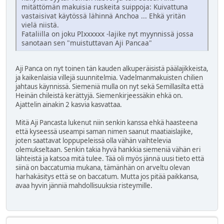
mitättömän makuisia ruskeita suippoja: Kuivattuna
vastaisivat käytössä lähinnä Anchoa ... Ehkä yritän
vielä niistä.
Fataliilla on joku PIxxxxxx -lajike nyt myynnissä jossa
sanotaan sen "muistuttavan Aji Pancaa"
Aji Panca on nyt toinen tän kauden alkuperäisistä päälajikkeista,
ja kaikenlaisia villejä suunnitelmia. Vadelmanmakuisten chilien
jahtaus käynnissä. Siemeniä mulla on nyt sekä Semillasilta että
Heinän chileistä kerättyjä. Siemenkirjeessäkin ehkä on.
Ajattelin ainakin 2 kasvia kasvattaa.
Mitä Aji Pancasta lukenut niin senkin kanssa ehkä haasteena
että kyseessä useampi saman nimen saanut maatiaislajike,
joten saattavat loppupeleissä olla vähän vaihtelevia
olemukseltaan. Senkin takia hyvä hankkia siemeniä vähän eri
lähteistä ja katsoa mitä tulee. Tää oli myös jännä uusi tieto että
siinä on baccatumia mukana, tämänhän on arveltu olevan
harhakäsitys että se on baccatum. Mutta jos pitää paikkansa,
avaa hyvin jänniä mahdollisuuksia risteymille.