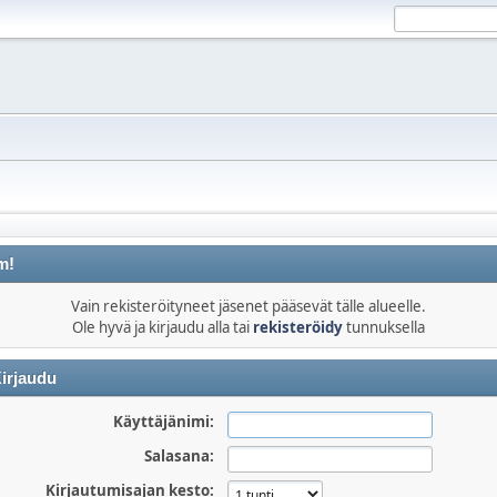
m!
Vain rekisteröityneet jäsenet pääsevät tälle alueelle.
Ole hyvä ja kirjaudu alla tai
rekisteröidy
tunnuksella
irjaudu
Käyttäjänimi:
Salasana:
Kirjautumisajan kesto: