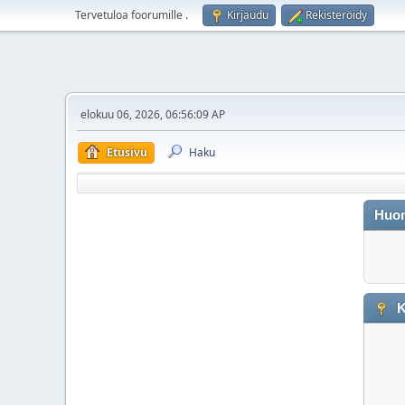
Tervetuloa foorumille
.
Kirjaudu
Rekisteröidy
elokuu 06, 2026, 06:56:09 AP
Etusivu
Haku
Huo
K