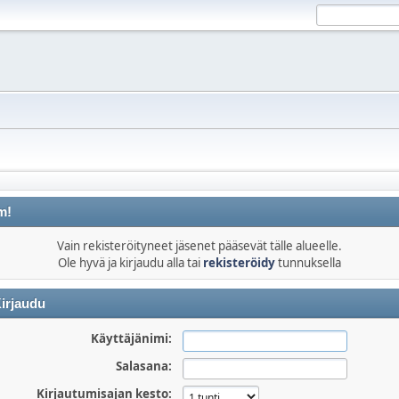
m!
Vain rekisteröityneet jäsenet pääsevät tälle alueelle.
Ole hyvä ja kirjaudu alla tai
rekisteröidy
tunnuksella
irjaudu
Käyttäjänimi:
Salasana:
Kirjautumisajan kesto: