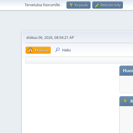
Tervetuloa foorumille
.
Kirjaudu
Rekisteröidy
elokuu 06, 2026, 08:56:21 AP
Etusivu
Haku
Huo
K