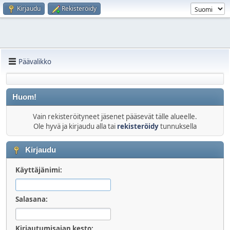
Kirjaudu
Rekisteröidy
Päävalikko
Huom!
Vain rekisteröityneet jäsenet pääsevät tälle alueelle.
Ole hyvä ja kirjaudu alla tai
rekisteröidy
tunnuksella
Kirjaudu
Käyttäjänimi:
Salasana:
Kirjautumisajan kesto: