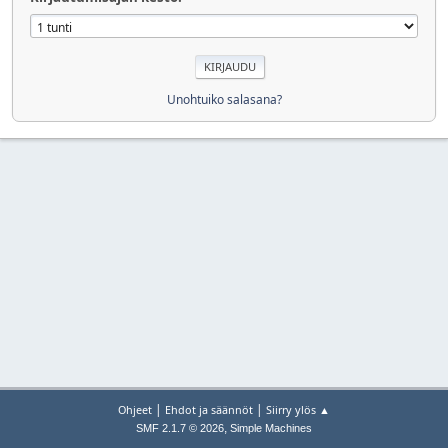
Unohtuiko salasana?
|
|
Ohjeet
Ehdot ja säännöt
Siirry ylös ▲
,
SMF 2.1.7 © 2026
Simple Machines