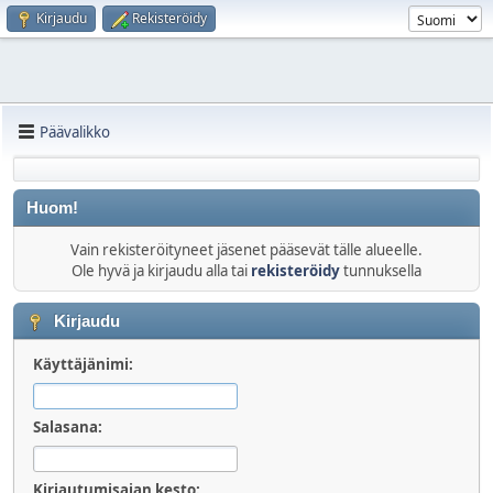
Kirjaudu
Rekisteröidy
Päävalikko
Huom!
Vain rekisteröityneet jäsenet pääsevät tälle alueelle.
Ole hyvä ja kirjaudu alla tai
rekisteröidy
tunnuksella
Kirjaudu
Käyttäjänimi:
Salasana:
Kirjautumisajan kesto: