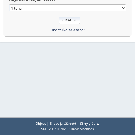
Unohtuiko salasana?
|
|
Ohjeet
Ehdot ja säännöt
Siirry ylös ▲
,
SMF 2.1.7 © 2026
Simple Machines