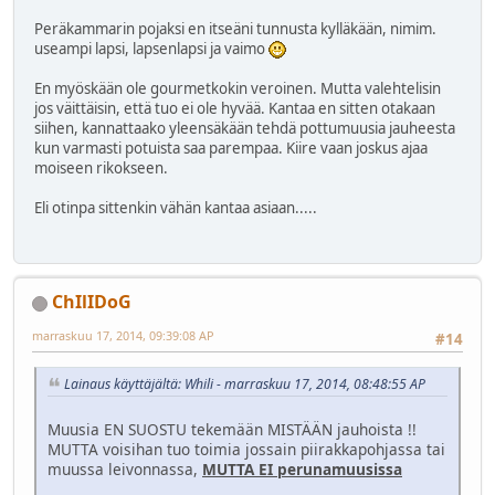
Peräkammarin pojaksi en itseäni tunnusta kylläkään, nimim.
useampi lapsi, lapsenlapsi ja vaimo
En myöskään ole gourmetkokin veroinen. Mutta valehtelisin
jos väittäisin, että tuo ei ole hyvää. Kantaa en sitten otakaan
siihen, kannattaako yleensäkään tehdä pottumuusia jauheesta
kun varmasti potuista saa parempaa. Kiire vaan joskus ajaa
moiseen rikokseen.
Eli otinpa sittenkin vähän kantaa asiaan.....
ChIlIDoG
marraskuu 17, 2014, 09:39:08 AP
#14
Lainaus käyttäjältä: Whili - marraskuu 17, 2014, 08:48:55 AP
Muusia EN SUOSTU tekemään MISTÄÄN jauhoista !!
MUTTA voisihan tuo toimia jossain piirakkapohjassa tai
muussa leivonnassa,
MUTTA EI perunamuusissa