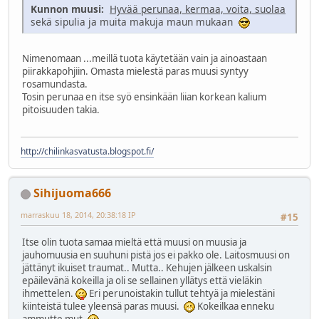
Kunnon muusi:
Hyvää perunaa, kermaa, voita, suolaa
sekä sipulia ja muita makuja maun mukaan
Nimenomaan ...meillä tuota käytetään vain ja ainoastaan
piirakkapohjiin. Omasta mielestä paras muusi syntyy
rosamundasta.
Tosin perunaa en itse syö ensinkään liian korkean kalium
pitoisuuden takia.
http://chilinkasvatusta.blogspot.fi/
Sihijuoma666
marraskuu 18, 2014, 20:38:18 IP
#15
Itse olin tuota samaa mieltä että muusi on muusia ja
jauhomuusia en suuhuni pistä jos ei pakko ole. Laitosmuusi on
jättänyt ikuiset traumat.. Mutta.. Kehujen jälkeen uskalsin
epäilevänä kokeilla ja oli se sellainen yllätys että vieläkin
ihmettelen.
Eri perunoistakin tullut tehtyä ja mielestäni
kiinteistä tulee yleensä paras muusi.
Kokeilkaa enneku
ammutte mut.