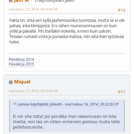
Chiliyhdistyksen jäsen
marraskuu 17, 2014, 00:24:09 AP
#10
Fakta on, että sen kyllä jauhemuusiksi tunnistaa, mutta se ei ole
pahaa, eikä klimppistä. Ero siihen mummonmuusiin on kuin
yöllä ja päivällä. Piti itselläkin kokeilla, ennen kuin uskoin.
Tosiaan rumasti voita ja punaista maitoa, niin siitä ihan syötävää
tulee.
Päiväkirja 2014
Päiväkirja 2015
Miquel
marraskuu 17, 2014, 06:53:59 AP
#11
Lainaus käyttäjältä: Jahvetti - marraskuu 16, 2014, 20:32:03 IP
Ei voi olla totta! Jos porukka ihan vakavissaan on tota
mieltä, niin tää on sitten viimeinen postaus multa tälle
pellefoorumille.