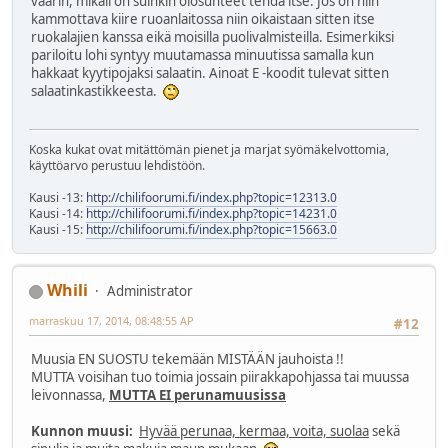
väärin, mikäli on suinkin olosuhteet tehdä itse. Jos on niin
kammottava kiire ruoanlaitossa niin oikaistaan sitten itse
ruokalajien kanssa eikä moisilla puolivalmisteilla. Esimerkiksi
pariloitu lohi syntyy muutamassa minuutissa samalla kun
hakkaat kyytipojaksi salaatin. Ainoat E -koodit tulevat sitten
salaatinkastikkeesta.
Koska kukat ovat mitättömän pienet ja marjat syömäkelvottomia,
käyttöarvo perustuu lehdistöön.
Kausi -13:
http://chilifoorumi.fi/index.php?topic=12313.0
Kausi -14:
http://chilifoorumi.fi/index.php?topic=14231.0
Kausi -15:
http://chilifoorumi.fi/index.php?topic=15663.0
Whili
Administrator
marraskuu 17, 2014, 08:48:55 AP
#12
Muusia EN SUOSTU tekemään MISTÄÄN jauhoista !!
MUTTA voisihan tuo toimia jossain piirakkapohjassa tai muussa
leivonnassa,
MUTTA EI perunamuusissa
Kunnon muusi:
Hyvää perunaa, kermaa, voita, suolaa
sekä