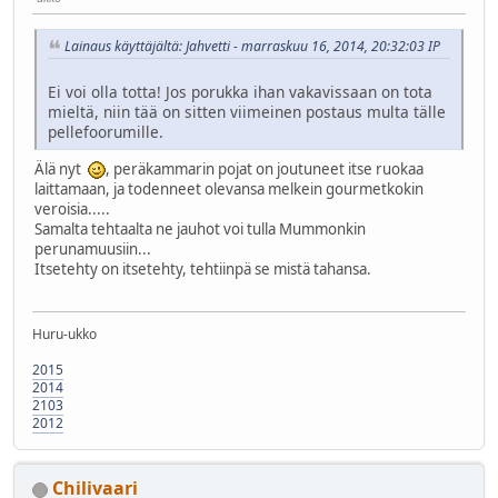
Lainaus käyttäjältä: Jahvetti - marraskuu 16, 2014, 20:32:03 IP
Ei voi olla totta! Jos porukka ihan vakavissaan on tota
mieltä, niin tää on sitten viimeinen postaus multa tälle
pellefoorumille.
Älä nyt
, peräkammarin pojat on joutuneet itse ruokaa
laittamaan, ja todenneet olevansa melkein gourmetkokin
veroisia.....
Samalta tehtaalta ne jauhot voi tulla Mummonkin
perunamuusiin...
Itsetehty on itsetehty, tehtiinpä se mistä tahansa.
Huru-ukko
2015
2014
2103
2012
Chilivaari