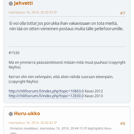
Jahvetti
marraskuu 16, 2014, 20:32:03 IP
#7
Ei voi olla totta! Jos porukka ihan vakavissaan on tota mieltä,
niin tää on sitten viimeinen postaus multa tälle pellefoorumille.
#1530
Mä en ymmärrä pääsääntöisesti mitään mitä muut puuhaa! (copyright
Räyhis)
Kerran olin niin selvinpäin, että aloin nähdä suoraan eteenpäin.
(copyright Räyhis)
http://chilifoorumi.fi/index.php?topic=10863.0
Kausi 2012
http://chilifoorumi.fi/index.php?topic=12830.0
Kausi 2013
Huru-ukko
marraskuu 16, 2014, 20:42:42 IP
#8
Viimeisin muokkaus
: marraskuu 16, 2014, 20:44:15 IP käyttäjältä Huru-
ukko