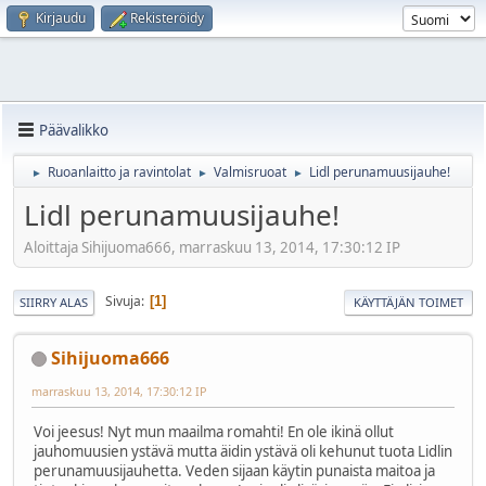
Kirjaudu
Rekisteröidy
Päävalikko
Ruoanlaitto ja ravintolat
Valmisruoat
Lidl perunamuusijauhe!
►
►
►
Lidl perunamuusijauhe!
Aloittaja Sihijuoma666, marraskuu 13, 2014, 17:30:12 IP
Sivuja
1
SIIRRY ALAS
KÄYTTÄJÄN TOIMET
Sihijuoma666
marraskuu 13, 2014, 17:30:12 IP
Voi jeesus! Nyt mun maailma romahti! En ole ikinä ollut
jauhomuusien ystävä mutta äidin ystävä oli kehunut tuota Lidlin
perunamuusijauhetta. Veden sijaan käytin punaista maitoa ja