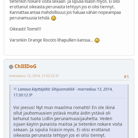
tietenkin nokare voita sekaan. Ja sipulia lisäsin myös. Ei olisi
erottanut oikeasta perunasta tehtyyn jos ei olisi tiennyt.
Kannattaa antaa mahdollisuus jos haluaa vähän nopeampaa
perunamuusia tehdä.
Oikeasti! Toimii!!!
Varsinkin Orange Rocoto lihapullien kanssa...
ChIlIDoG
marraskuu 13, 2014, 21:02:22 IP
#1
Lainaus käyttäjältä: Sihijuoma666 - marraskuu 13, 2014,
17:30:12 IP
Voi jeesus! Nyt mun maailma romahti! En ole ikinä
ollut jauhomuusien ystävä mutta äidin ystävä oli
kehunut tuota Lidlin perunamuusijauhetta. Veden
sijaan käytin punaista maitoa ja tietenkin nokare voita
sekaan. Ja sipulia lisäsin myös. Ei olisi erottanut
oikeasta perunasta tehtyyn jos ei olisi tiennyt.