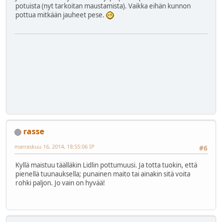
potuista (nyt tarkoitan maustamista). Vaikka eihän kunnon
pottua mitkään jauheet pese.
rasse
marraskuu 16, 2014, 18:55:06 IP
#6
Kyllä maistuu täälläkin Lidlin pottumuusi. Ja totta tuokin, että
pienellä tuunauksella; punainen maito tai ainakin sitä voita
rohki paljon. Jo vain on hyvää!