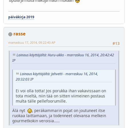
sipulia ja muita makuja maun mukaan
päiväkirja 2019
rasse
marraskuu 17, 2014, 09:22:43 AP
#13
Lainaus käyttäjältä: Huru-ukko - marraskuu 16, 2014, 20:42:42
IP
Lainaus käyttäjältä: Jahvetti - marraskuu 16, 2014,
20:32:03 IP
Ei voi olla totta! Jos porukka ihan vakavissaan on
tota mieltä, niin tää on sitten viimeinen postaus
multa tälle pellefoorumille.
Älä nyt
, peräkammarin pojat on joutuneet itse
ruokaa laittamaan, ja todenneet olevansa melkein
gourmetkokin veroisia.....