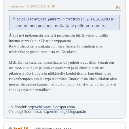
marraskuu 16, 2014, 21:24:21 IP
#9
Lainaus käyttäjältä: Jahvetti - marraskuu 16, 2014, 20:32:03 IP
.... viimeinen postaus multa tälle pellefoorumille.
Äläpä nyt mokomasta mieltäsi pahoita. On täällä kehuttu Lidlin
Inferno-pizzaakin ja Hesen hamppareita.
Käyttötilanteita ja makuja on niin erilaisia. On siinäkin eroa,
tehdäänkö se puikulapotuista vai Nicolasta.
Meilläkin saksalainen muusijauhe on jauheista suosikki. Punaiseen
maitoon kun tekee ja lisää voinokareen ja muskottia, siitä saa
pikaisesti pötyä pöytään nälkäiselle koululaisella, kun tämä tulee
isovanhempien luo läksyjä tekemään. Ruotsalaisia lihapulliakin olen
tuossa tilanteessa kuumennellut, kun poronkäristys tai pulled pork ei
ehdi kypsyä siihen nälkään.
Chiliblogini:
http://chilivaari.blogspot.com/
Chilblogit Suomessa:
http://chiliblogit.blogspot.fi/
Jani M