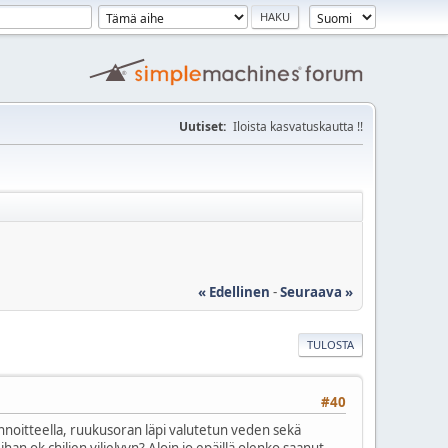
Uutiset:
Iloista kasvatuskautta !!
« Edellinen
-
Seuraava »
TULOSTA
#40
annoitteella, ruukusoran läpi valutetun veden sekä
ihan ok chilien viljelyyn? Aloin jo epäillä olenko saanut