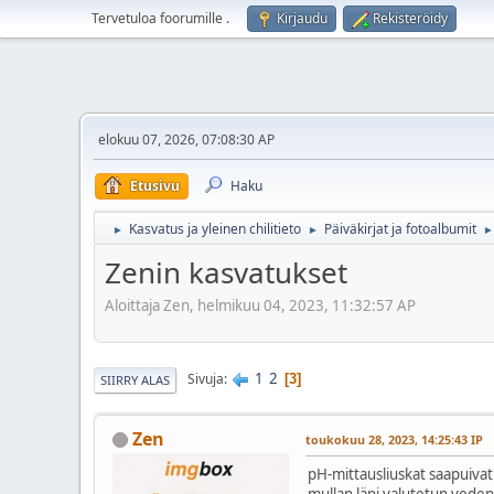
Tervetuloa foorumille
.
Kirjaudu
Rekisteröidy
elokuu 07, 2026, 07:08:30 AP
Etusivu
Haku
Kasvatus ja yleinen chilitieto
Päiväkirjat ja fotoalbumit
►
►
►
Zenin kasvatukset
Aloittaja Zen, helmikuu 04, 2023, 11:32:57 AP
1
2
Sivuja
3
SIIRRY ALAS
Zen
toukokuu 28, 2023, 14:25:43 IP
pH-mittausliuskat saapuivat
mullan läpi valutetun veden p