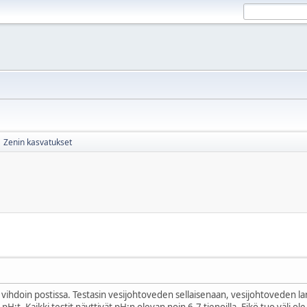
Zenin kasvatukset
 vihdoin postissa. Testasin vesijohtoveden sellaisenaan, vesijohtoveden l
H:t. Kaikki testit näyttivät pH:n olevan noin 6-7 tienoilla. Eikö tuo väli ole 