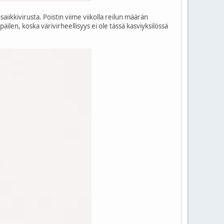
saiikkivirusta. Poistin viime viikolla reilun määrän
äilen, koska värivirheellisyys ei ole tässä kasviyksilössä