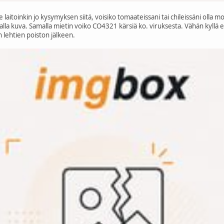
laitoinkin jo kysymyksen siitä, voisiko tomaateissani tai chileissäni olla mo
alla kuva. Samalla mietin voiko CO4321 kärsiä ko. viruksesta. Vähän kyllä ep
n lehtien poiston jälkeen.