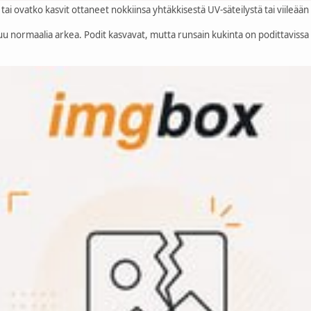
ai ovatko kasvit ottaneet nokkiinsa yhtäkkisestä UV-säteilystä tai viileään
uu normaalia arkea. Podit kasvavat, mutta runsain kukinta on podittaviss