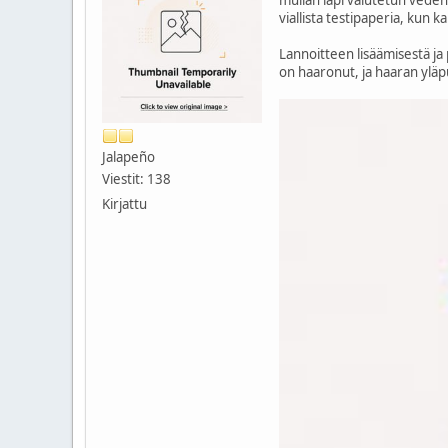
viallista testipaperia, kun 
Lannoitteen lisäämisestä ja
on haaronut, ja haaran yläp
Jalapeño
Viestit: 138
Kirjattu