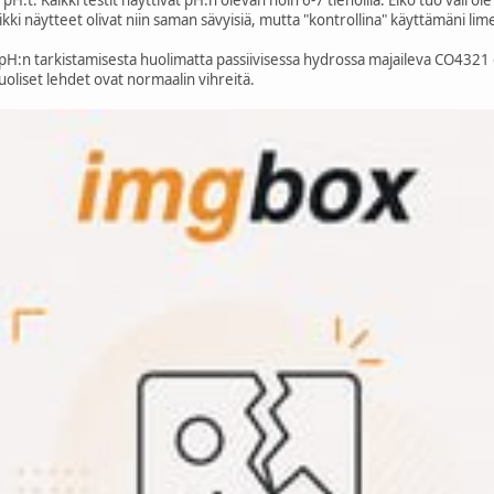
kaikki näytteet olivat niin saman sävyisiä, mutta "kontrollina" käyttämäni 
 pH:n tarkistamisesta huolimatta passiivisessa hydrossa majaileva CO4321 o
uoliset lehdet ovat normaalin vihreitä.