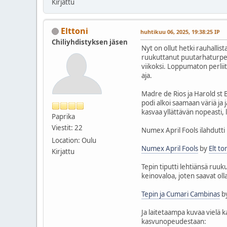
Kirjattu
Elttoni
huhtikuu 06, 2025, 19:38:25 IP
Chiliyhdistyksen jäsen
Nyt on ollut hetki rauhalli
ruukuttanut puutarhaturpeese
viikoksi. Loppumaton perlii
aja.
Madre de Rios ja Harold st 
podi alkoi saamaan väriä ja
kasvaa yllättävän nopeasti, 
Paprika
Viestit: 22
Numex April Fools ilahdutti h
Location: Oulu
Numex April Fools
by
Elt to
Kirjattu
Tepin tiputti lehtiänsä ruu
keinovaloa, joten saavat ol
Tepin ja Cumari Cambinas
b
Ja laitetaampa kuvaa vielä k
kasvunopeudestaan: