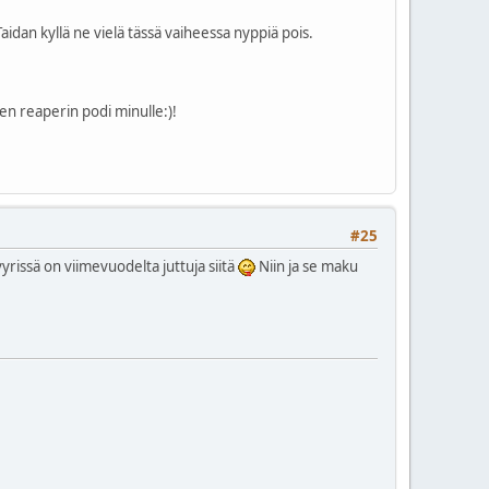
dan kyllä ne vielä tässä vaiheessa nyppiä pois.
nen reaperin podi minulle:)!
#25
vyrissä on viimevuodelta juttuja siitä
Niin ja se maku