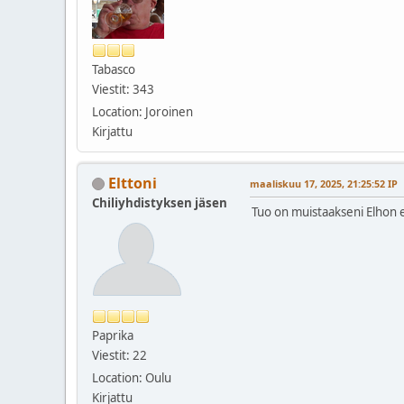
Tabasco
Viestit: 343
Location: Joroinen
Kirjattu
Elttoni
maaliskuu 17, 2025, 21:25:52 IP
Chiliyhdistyksen jäsen
Tuo on muistaakseni Elhon e
Paprika
Viestit: 22
Location: Oulu
Kirjattu