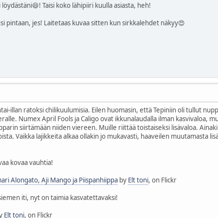
i löydästäni😄! Taisi koko lähipiiri kuulla asiasta, heh!
si pintaan, jes! Laitetaas kuvaa sitten kun sirkkalehdet näkyy😍
i-illan ratoksi chilikuulumisia. Eilen huomasin, että Tepiniin oli tullut nuppuj
ralle. Numex April Fools ja Caligo ovat ikkunalaudalla ilman kasvivaloa, m
rin siirtämään niiden viereen. Muille riittää toistaiseksi lisävaloa. Ainak
ista. Vaikka lajikkeita alkaa ollakin jo mukavasti, haaveilen muutamasta lis
vaa kovaa vauhtia!
ri Alongato, Aji Mango ja Piispanhiippa
by
Elt toni
, on Flickr
 siemen iti, nyt on taimia kasvatettavaksi!
y
Elt toni
, on Flickr