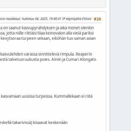
eisin muokkaus
: huhtikuu 06, 2025, 19:40:41 IP käyttäjältä Elttoni
#26
eista on saanut kasvupyrähdyksen ja aika monet olenkin
ta niille riittäisi tilaa keinovalon alla vielä pariksi
si kevytsoraa turpeen sekaan, eiköhän tuo saman asian
n kasvulehden varassa sinnittelevä rimpula. Reaperin
estä talvetusruukusta poies. Ainiin ja Cumari Alongato
ut kasvamaan uusissa turpeissa. Kummallekaan ei riitä
eskellä takarivissä) kisaavat keskenään