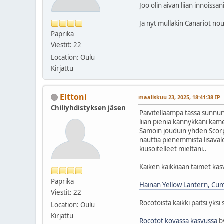
Joo olin aivan liian innoissan
Ja nyt mullakin Canariot nou
Paprika
Viestit: 22
Location: Oulu
Kirjattu
Elttoni
maaliskuu 23, 2025, 18:41:38 IP
Chiliyhdistyksen jäsen
Päivitelläämpä tässä sunnunta
liian pieniä kännykkäni kame
Samoin jouduin yhden Scorppa
nauttia pienemmistä lisävalo
kiusoitelleet mieltäni..
Kaiken kaikkiaan taimet kas
Paprika
Hainan Yellow Lantern, Cuma
Viestit: 22
Rocotoista kaikki paitsi yksi
Location: Oulu
Kirjattu
Rocotot kovassa kasvussa
b