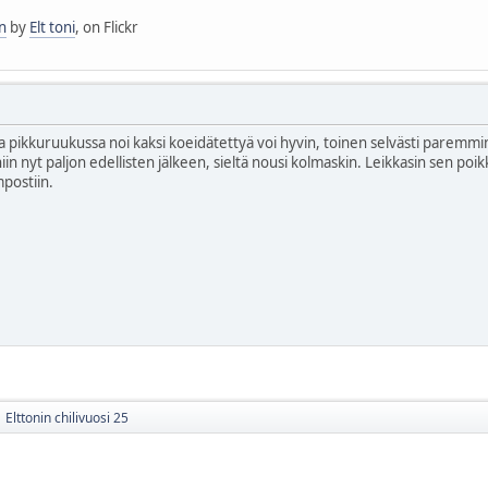
n
by
Elt toni
, on Flickr
 pikkuruukussa noi kaksi koeidätettyä voi hyvin, toinen selvästi paremmin 
niin nyt paljon edellisten jälkeen, sieltä nousi kolmaskin. Leikkasin sen po
postiin.
Elttonin chilivuosi 25