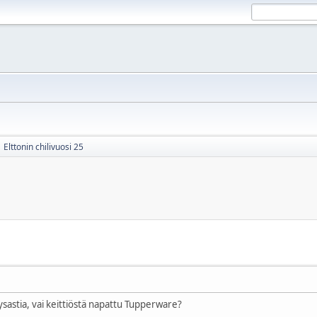
Elttonin chilivuosi 25
tysastia, vai keittiöstä napattu Tupperware?