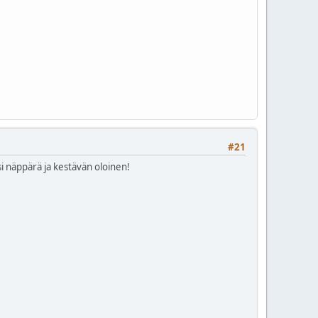
#21
si näppärä ja kestävän oloinen!