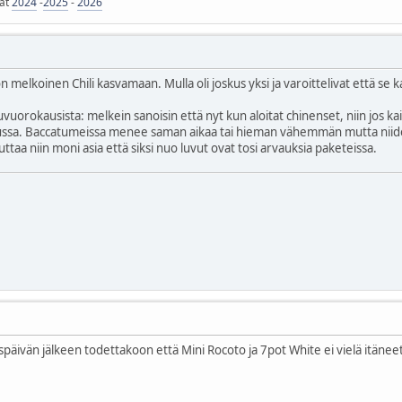
jat
2024
-
2025
-
2026
n melkoinen Chili kasvamaan. Mulla oli joskus yksi ja varoittelivat että se
vuorokausista: melkein sanoisin että nyt kun aloitat chinenset, niin jos k
ussa. Baccatumeissa menee saman aikaa tai hieman vähemmän mutta niid
taa niin moni asia että siksi nuo luvut ovat tosi arvauksia paketeissa.
späivän jälkeen todettakoon että Mini Rocoto ja 7pot White ei vielä itänee