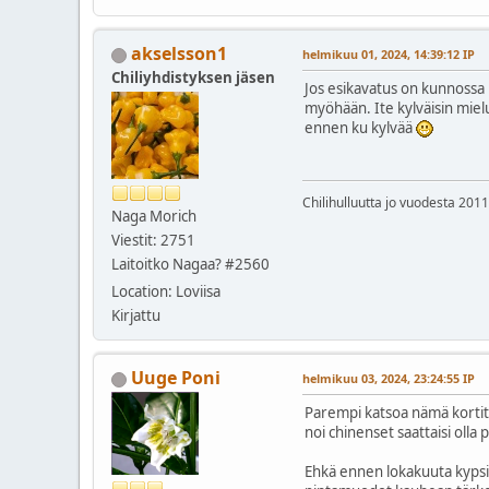
akselsson1
helmikuu 01, 2024, 14:39:12 IP
Chiliyhdistyksen jäsen
Jos esikavatus on kunnossa n
myöhään. Ite kylväisin miel
ennen ku kylvää
Chilihulluutta jo vuodesta 2011
Naga Morich
Viestit: 2751
Laitoitko Nagaa? #2560
Location: Loviisa
Kirjattu
Uuge Poni
helmikuu 03, 2024, 23:24:55 IP
Parempi katsoa nämä kortit l
noi chinenset saattaisi olla
Ehkä ennen lokakuuta kypsiä