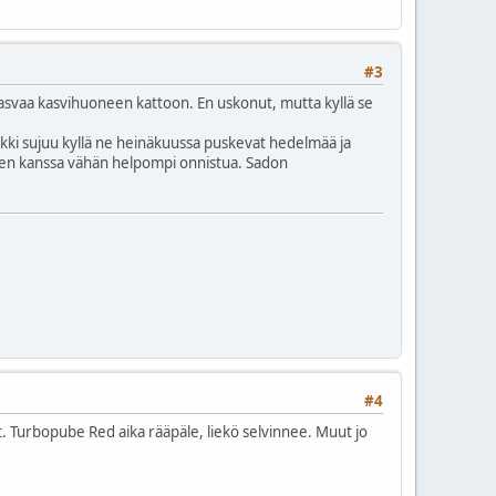
#3
 kasvaa kasvihuoneen kattoon. En uskonut, mutta kyllä se
aikki sujuu kyllä ne heinäkuussa puskevat hedelmää ja
en kanssa vähän helpompi onnistua. Sadon
#4
t. Turbopube Red aika rääpäle, liekö selvinnee. Muut jo