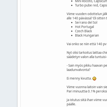
Mini Rocoto, Capsicu
Turbo pube red, Cap
Viime vuoden odottelun jälk
alle 140 päivässä? Eli sitten 
Serrano del Sol
Hot Portugal
Czech Black
Black Hungarian
Vai onko se niin että 140 
Nyt olisi tarkoitus laittaa 
säädetyn valon alla tuntuisi
- Sain myös pikku haavan pe
laadunvalvonta?
Ei menny kivutta.
Viime vuonna laitoin vain si
Pari minuuttia 0.1% peroksid
Ja istutus siitä ihan viime v
päälle.