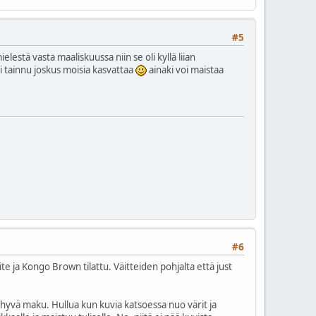
#5
estä vasta maaliskuussa niin se oli kyllä liian
 tainnu joskus moisia kasvattaa
ainaki voi maistaa
#6
e ja Kongo Brown tilattu. Väitteiden pohjalta että just
 hyvä maku. Hullua kun kuvia katsoessa nuo värit ja