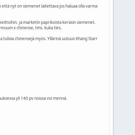
 että nyt on siemenet laitettava jos haluaa olla varma
eittoihin. Ja marketin paprikoista keräsin siemenet.
annuum x chinense, tms. kuka ties.
ta tulisia chinensejä myös. Yllärinä uutuus Khang Starr
auksessa yli 140 pv noissa voi mennä.