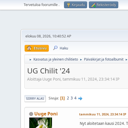
Tervetuloa foorumille
.
Kirjaudu
Rekisteröidy
elokuu 08, 2026, 10:40:52 AP
Etusivu
Haku
Kasvatus ja yleinen chilitieto
Päiväkirjat ja fotoalbumit
►
►
►
UG Chilit '24
Aloittaja Uuge Poni, tammikuu 11, 2024, 23:34:14 IP
2
3
4
Sivuja
1
SIIRRY ALAS
Uuge Poni
tammikuu 11, 2024, 23:34:14 IP
Nyt aloitetaan kausi 2024. Ta