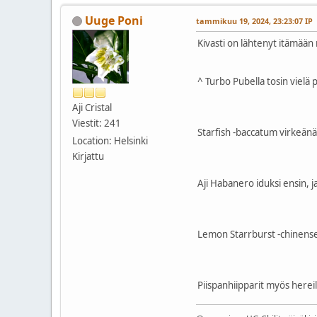
Uuge Poni
tammikuu 19, 2024, 23:23:07 IP
Kivasti on lähtenyt itämään
^ Turbo Pubella tosin vielä 
Aji Cristal
Viestit: 241
Starfish -baccatum virkeänä
Location: Helsinki
Kirjattu
Aji Habanero iduksi ensin, j
Lemon Starrburst -chinens
Piispanhiipparit myös hereil