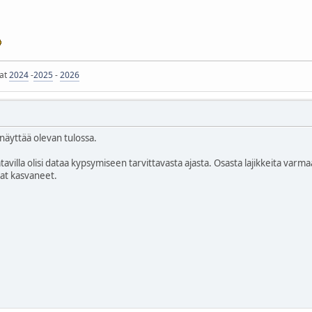
jat
2024
-
2025
-
2026
näyttää olevan tulossa.
 saatavilla olisi dataa kypsymiseen tarvittavasta ajasta. Osasta lajikkeita 
vat kasvaneet.