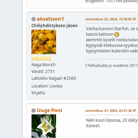
@ugponics - UG Chilit päiväkir
akselsson1
tammikuu 22, 2024, 13:30:05 IP
Chiliyhdistyksen jäsen
Vanha kunnon Starfish, se o
kasvoi kattoon
aiemmin kyselit noista kasvu
kypsyvät elokuussa-syysku
kypsymiseen kuitenkin vaikut
Naga Morich
Chilihulluutta jo vuodesta 2011
Viestit: 2751
Laitoitko Nagaa? #2560
Location: Loviisa
Kirjattu
Uuge Poni
tammikuu 31, 2024, 22:41:26 IP
Näin kuun lopussa, 20 idäty
itäneet.