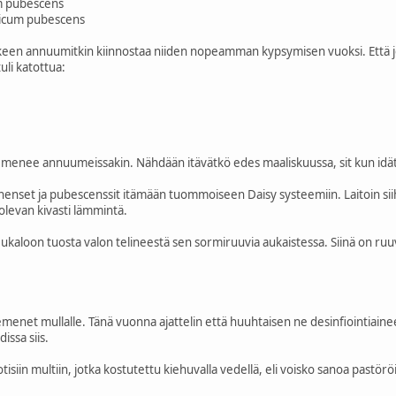
m pubescens
sicum pubescens
een annuumitkin kiinnostaa niiden nopeamman kypsymisen vuoksi. Että jos 
tuli katottua:
pv menee annuumeissakin. Nähdään itävätkö edes maaliskuussa, sit kun i
chinenset ja pubescenssit itämään tuommoiseen Daisy systeemiin. Laitoin siihe
 olevan kivasti lämmintä.
ukaloon tuosta valon telineestä sen sormiruuvia aukaistessa. Siinä on ruu
emenet mullalle. Tänä vuonna ajattelin että huuhtaisen ne desinfiointiaine
issa siis.
uotisiin multiin, jotka kostutettu kiehuvalla vedellä, eli voisko sanoa pastörö