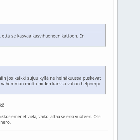
at että se kasvaa kasvihuoneen kattoon. En
iin jos kaikki sujuu kyllä ne heinäkuussa puskevat
n vähemmän mutta niiden kanssa vähän helpompi
ikö.
ikkosiemenet vielä, vaiko jättää se ensi vuoteen. Olisi
anero.