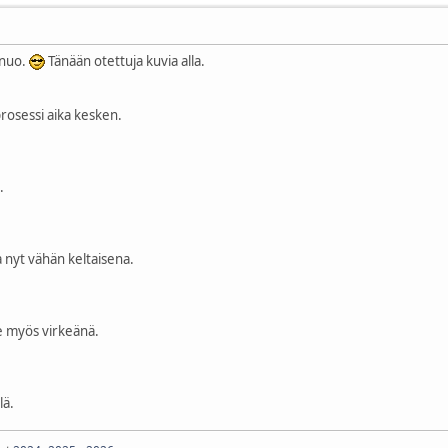
 nuo.
Tänään otettuja kuvia alla.
prosessi aika kesken.
.
a nyt vähän keltaisena.
e myös virkeänä.
lä.