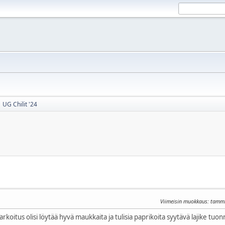
UG Chilit '24
Viimeisin muokkaus
: tammi
rkoitus olisi löytää hyvä maukkaita ja tulisia paprikoita syytävä lajike tuon