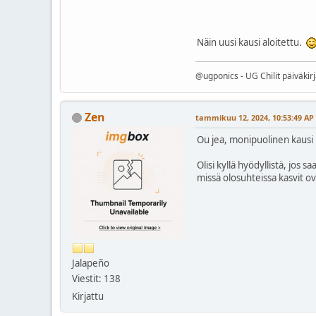
Näin uusi kausi aloitettu.
@ugponics - UG Chilit päiväkir
Zen
tammikuu 12, 2024, 10:53:49 AP
Ou jea, monipuolinen kausi 
Olisi kyllä hyödyllistä, jos
missä olosuhteissa kasvit o
Jalapeño
Viestit: 138
Kirjattu