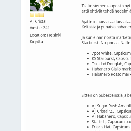
Tilailin siemenkaupoista nyt 
että ehtivät tehdä hedelmiä 
Aji Cristal
Ajattelin noissa laaduissa 
Keltaisia ja punaisia haban
Viestit: 241
Location: Helsinki
Ja kun eihän noista marketin
Kirjattu
Starburst. No jännää! Näillek
7pot White, Capsicum
KS Starburst, Capsic
Trinidad Douglah, Ca
Habanero Giallo mark
Habanero Rosso mar
Sitten on pubescenssiä ja b
Aji Sugar Rush Amaril
Aji Cristal '23, Capsi
Aji Habanero, Capsic
Starfish, Capsicum b
Friar's Hat, Capsicum