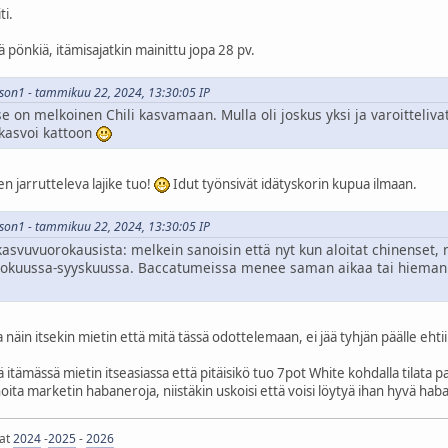
ti.
ä pönkiä, itämisajatkin mainittu jopa 28 pv.
lsson1 - tammikuu 22, 2024, 13:30:05 IP
e on melkoinen Chili kasvamaan. Mulla oli joskus yksi ja varoitteliv
 kasvoi kattoon
en jarrutteleva lajike tuo!
Idut työnsivät idätyskorin kupua ilmaan.
lsson1 - tammikuu 22, 2024, 13:30:05 IP
asvuvuorokausista: melkein sanoisin että nyt kun aloitat chinenset, n
elokuussa-syyskuussa. Baccatumeissa menee saman aikaa tai hiema
 näin itsekin mietin että mitä tässä odottelemaan, ei jää tyhjän päälle ehti
itämässä mietin itseasiassa että pitäisikö tuo 7pot White kohdalla tilata pa
noita marketin habaneroja, niistäkin uskoisi että voisi löytyä ihan hyvä hab
jat
2024
-
2025
-
2026