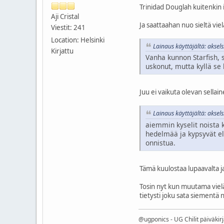
Trinidad Douglah kuitenkin i
Aji Cristal
Ja saattaahan nuo sieltä viel
Viestit: 241
Location: Helsinki
Lainaus käyttäjältä: akse
Kirjattu
Vanha kunnon Starfish, s
uskonut, mutta kyllä se
Juu ei vaikuta olevan sellain
Lainaus käyttäjältä: akse
aiemmin kyselit noista k
hedelmää ja kypsyvät 
onnistua.
Tämä kuulostaa lupaavalta ja
Tosin nyt kun muutama vielä 
tietysti joku sata siementä 
@ugponics - UG Chilit päiväkir