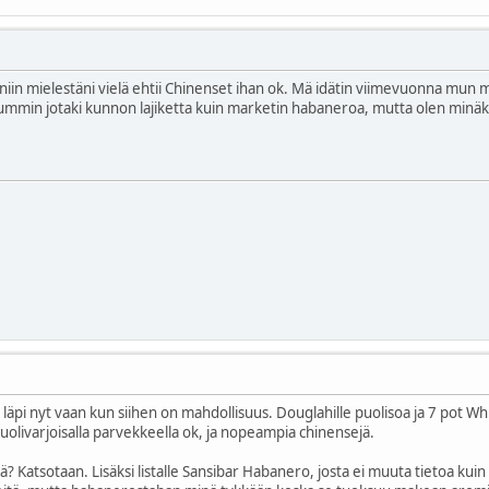
iin mielestäni vielä ehtii Chinenset ihan ok. Mä idätin viimevuonna mun miel
ummin jotaki kunnon lajiketta kuin marketin habaneroa, mutta olen minäki
äpi nyt vaan kun siihen on mahdollisuus. Douglahille puolisoa ja 7 pot Whit
 puolivarjoisalla parvekkeella ok, ja nopeampia chinensejä.
? Katsotaan. Lisäksi listalle Sansibar Habanero, josta ei muuta tietoa kuin