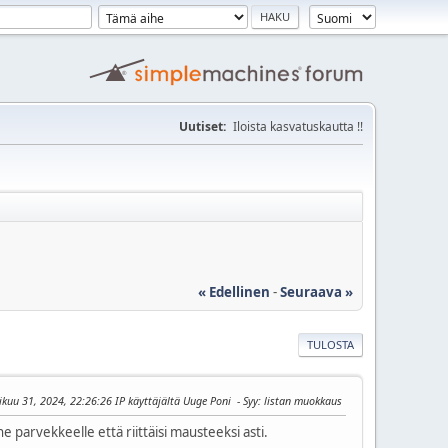
Uutiset:
Iloista kasvatuskautta !!
« Edellinen
-
Seuraava »
TULOSTA
kuu 31, 2024, 22:26:26 IP käyttäjältä Uuge Poni
Syy
: listan muokkaus
ne parvekkeelle että riittäisi mausteeksi asti.