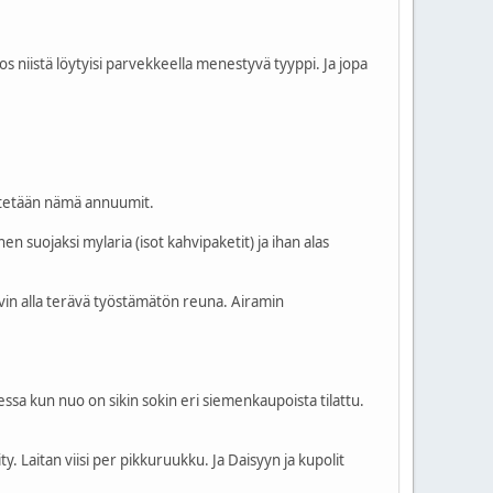
niistä löytyisi parvekkeella menestyvä tyyppi. Ja jopa
dätetään nämä annuumit.
n suojaksi mylaria (isot kahvipaketit) ja ihan alas
vin alla terävä työstämätön reuna. Airamin
essa kun nuo on sikin sokin eri siemenkaupoista tilattu.
ity. Laitan viisi per pikkuruukku. Ja Daisyyn ja kupolit