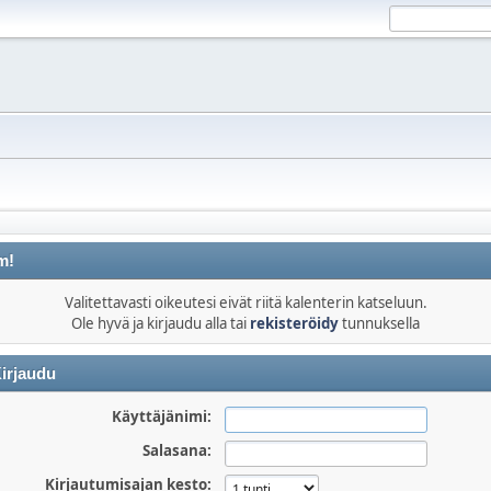
m!
Valitettavasti oikeutesi eivät riitä kalenterin katseluun.
Ole hyvä ja kirjaudu alla tai
rekisteröidy
tunnuksella
irjaudu
Käyttäjänimi:
Salasana:
Kirjautumisajan kesto: