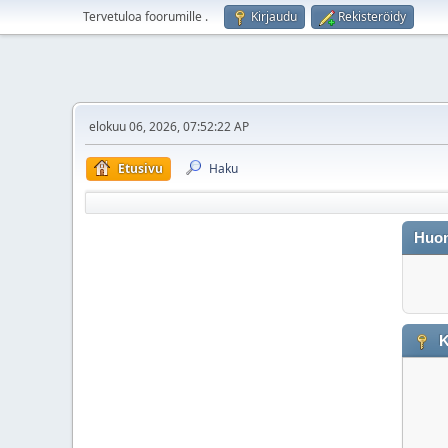
Tervetuloa foorumille
.
Kirjaudu
Rekisteröidy
elokuu 06, 2026, 07:52:22 AP
Etusivu
Haku
Huo
K