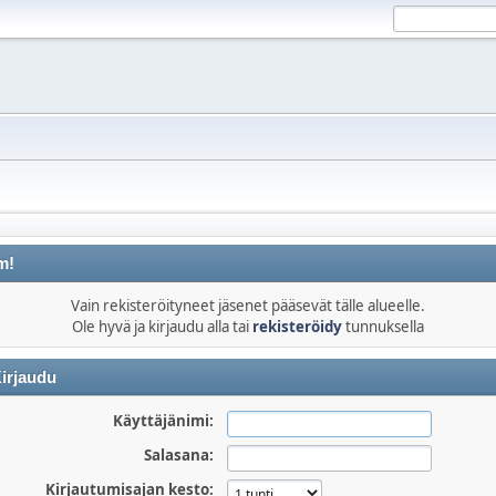
m!
Vain rekisteröityneet jäsenet pääsevät tälle alueelle.
Ole hyvä ja kirjaudu alla tai
rekisteröidy
tunnuksella
irjaudu
Käyttäjänimi:
Salasana:
Kirjautumisajan kesto: