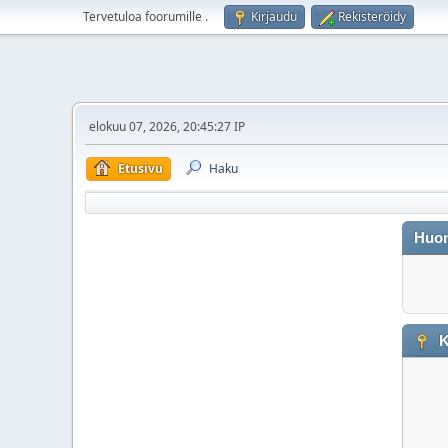
Tervetuloa foorumille
.
Kirjaudu
Rekisteröidy
elokuu 07, 2026, 20:45:27 IP
Etusivu
Haku
Huo
K