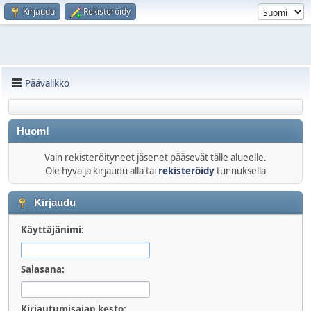
Kirjaudu
Rekisteröidy
Päävalikko
Huom!
Vain rekisteröityneet jäsenet pääsevät tälle alueelle.
Ole hyvä ja kirjaudu alla tai
rekisteröidy
tunnuksella
Kirjaudu
Käyttäjänimi:
Salasana:
Kirjautumisajan kesto: