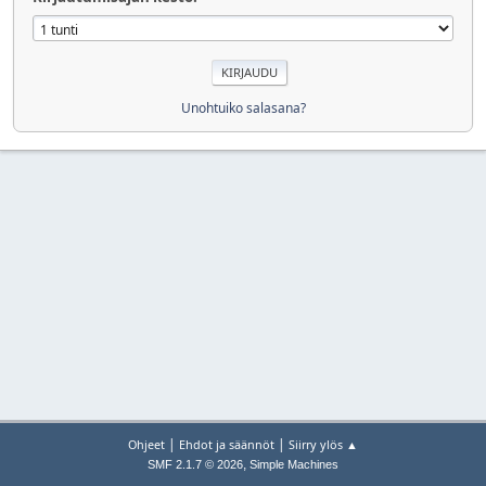
Unohtuiko salasana?
|
|
Ohjeet
Ehdot ja säännöt
Siirry ylös ▲
,
SMF 2.1.7 © 2026
Simple Machines