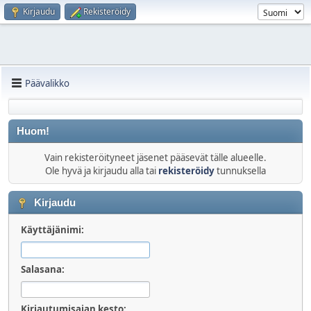
Kirjaudu
Rekisteröidy
Päävalikko
Huom!
Vain rekisteröityneet jäsenet pääsevät tälle alueelle.
Ole hyvä ja kirjaudu alla tai
rekisteröidy
tunnuksella
Kirjaudu
Käyttäjänimi:
Salasana:
Kirjautumisajan kesto: