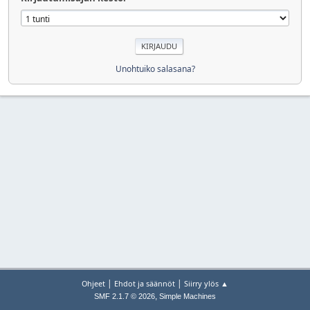
Unohtuiko salasana?
|
|
Ohjeet
Ehdot ja säännöt
Siirry ylös ▲
,
SMF 2.1.7 © 2026
Simple Machines