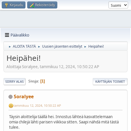
Kirjaudu
Rekisteröidy
Päävalikko
ALOITA TÄSTÄ
Uusien jäsenten esittelyt
Heipähei!
►
►
►
Heipähei!
Aloittaja Soralyee, tammikuu 12, 2024, 10:50:22 AP
Sivuja
1
SIIRRY ALAS
KÄYTTÄJÄN TOIMET
Soralyee
tammikuu 12, 2024, 10:50:22 AP
Täysin aloittelija täällä hei. Innostus lähteä kasvattelemaan
omia chilejä lähti parisen viikkoa sitten. Saapi nähdä mitä tästä
tulee.