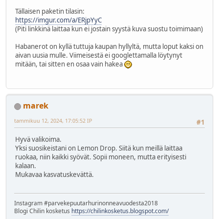
Tällaisen paketin tilasin:
https://imgur.com/a/ERjpYyC
(Piti linkkinä laittaa kun ei jostain syystä kuva suostu toimimaan)
Habanerot on kyllä tuttuja kaupan hyllyltä, mutta loput kaksi on
aivan uusia mulle. Viimeisestä ei googlettamalla löytynyt
mitään, tai sitten en osaa vain hakea
marek
tammikuu 12, 2024, 17:05:52 IP
#1
Hyvä valikoima.
Yksi suosikeistani on Lemon Drop. Siitä kun meillä laittaa
ruokaa, niin kaikki syövät. Sopii moneen, mutta erityisesti
kalaan.
Mukavaa kasvatuskevättä.
Instagram #parvekepuutarhurinonneavuodesta2018
Blogi Chilin kosketus
https://chilinkosketus.blogspot.com/