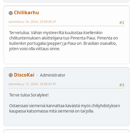
Chilikarhu
tammikuu 16, 2024, 23:09:00 IP
#2
Tervetuloa. Vähän mysteeriltä kuulostaa itsellenikin
chilituntemuksen aloittelijana tuo Pimenta Piaui. Pimenta on
kuitenkin portugalia (pepper) ja Piaui on Brasilian osavaltio,
joten voisi olla viittaus sinne.
DiscoKai
Administrator
tammikuu 17, 2024, 18:06:03 IP
#3
Terve tuloa Soralylee!
Ostaessasi siemeniä kannattaa käväistä myös chiliyhdistyksen
kaupassa katsomassa mitä siemeniä on tarjolla.