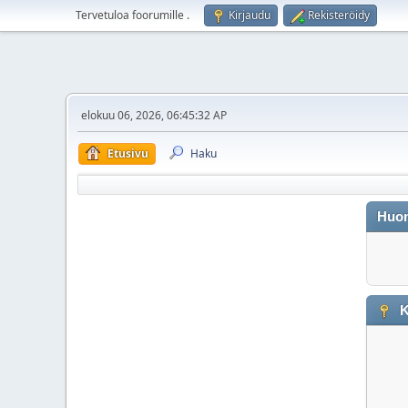
Tervetuloa foorumille
.
Kirjaudu
Rekisteröidy
elokuu 06, 2026, 06:45:32 AP
Etusivu
Haku
Huo
K