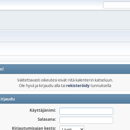
m!
Valitettavasti oikeutesi eivät riitä kalenterin katseluun.
Ole hyvä ja kirjaudu alla tai
rekisteröidy
tunnuksella
irjaudu
Käyttäjänimi:
Salasana:
Kirjautumisajan kesto: