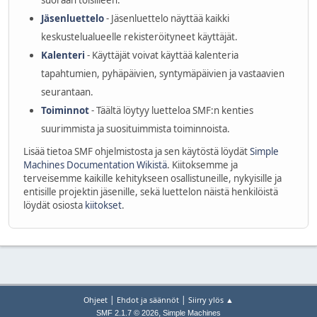
suoraan toisilleen.
Jäsenluettelo
- Jäsenluettelo näyttää kaikki
keskustelualueelle rekisteröityneet käyttäjät.
Kalenteri
- Käyttäjät voivat käyttää kalenteria
tapahtumien, pyhäpäivien, syntymäpäivien ja vastaavien
seurantaan.
Toiminnot
- Täältä löytyy luetteloa SMF:n kenties
suurimmista ja suosituimmista toiminnoista.
Lisää tietoa SMF ohjelmistosta ja sen käytöstä löydät
Simple
Machines Documentation Wikistä
. Kiitoksemme ja
terveisemme kaikille kehitykseen osallistuneille, nykyisille ja
entisille projektin jäsenille, sekä luettelon näistä henkilöistä
löydät osiosta
kiitokset
.
|
|
Ohjeet
Ehdot ja säännöt
Siirry ylös ▲
,
SMF 2.1.7 © 2026
Simple Machines