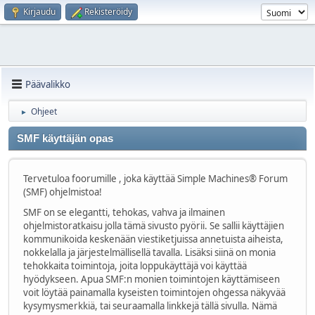
Kirjaudu
Rekisteröidy
Päävalikko
Ohjeet
►
SMF käyttäjän opas
Tervetuloa foorumille , joka käyttää Simple Machines® Forum
(SMF) ohjelmistoa!
SMF on se elegantti, tehokas, vahva ja ilmainen
ohjelmistoratkaisu jolla tämä sivusto pyörii. Se sallii käyttäjien
kommunikoida keskenään viestiketjuissa annetuista aiheista,
nokkelalla ja järjestelmällisellä tavalla. Lisäksi siinä on monia
tehokkaita toimintoja, joita loppukäyttäjä voi käyttää
hyödykseen. Apua SMF:n monien toimintojen käyttämiseen
voit löytää painamalla kyseisten toimintojen ohgessa näkyvää
kysymysmerkkiä, tai seuraamalla linkkejä tällä sivulla. Nämä