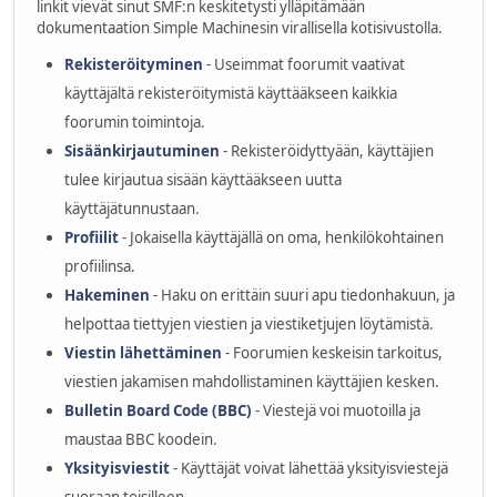
linkit vievät sinut SMF:n keskitetysti ylläpitämään
dokumentaation Simple Machinesin virallisella kotisivustolla.
Rekisteröityminen
- Useimmat foorumit vaativat
käyttäjältä rekisteröitymistä käyttääkseen kaikkia
foorumin toimintoja.
Sisäänkirjautuminen
- Rekisteröidyttyään, käyttäjien
tulee kirjautua sisään käyttääkseen uutta
käyttäjätunnustaan.
Profiilit
- Jokaisella käyttäjällä on oma, henkilökohtainen
profiilinsa.
Hakeminen
- Haku on erittäin suuri apu tiedonhakuun, ja
helpottaa tiettyjen viestien ja viestiketjujen löytämistä.
Viestin lähettäminen
- Foorumien keskeisin tarkoitus,
viestien jakamisen mahdollistaminen käyttäjien kesken.
Bulletin Board Code (BBC)
- Viestejä voi muotoilla ja
maustaa BBC koodein.
Yksityisviestit
- Käyttäjät voivat lähettää yksityisviestejä