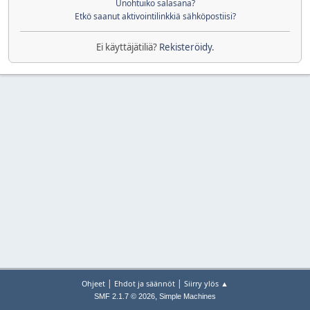
Unohtuiko salasana?
Etkö saanut aktivointilinkkiä sähköpostiisi?
Ei käyttäjätiliä?
Rekisteröidy
.
|
|
Ohjeet
Ehdot ja säännöt
Siirry ylös ▲
,
SMF 2.1.7 © 2026
Simple Machines