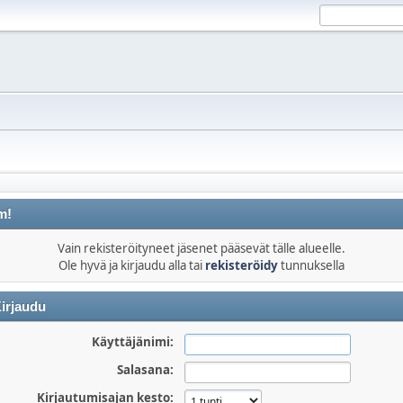
m!
Vain rekisteröityneet jäsenet pääsevät tälle alueelle.
Ole hyvä ja kirjaudu alla tai
rekisteröidy
tunnuksella
irjaudu
Käyttäjänimi:
Salasana:
Kirjautumisajan kesto: