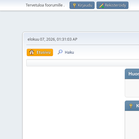
Tervetuloa foorumille
.
Kirjaudu
Rekisteröidy
elokuu 07, 2026, 01:31:03 AP
Etusivu
Haku
Huo
K