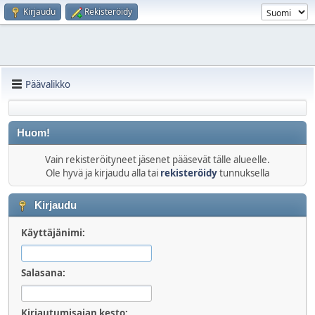
Kirjaudu
Rekisteröidy
Päävalikko
Huom!
Vain rekisteröityneet jäsenet pääsevät tälle alueelle.
Ole hyvä ja kirjaudu alla tai
rekisteröidy
tunnuksella
Kirjaudu
Käyttäjänimi:
Salasana:
Kirjautumisajan kesto: