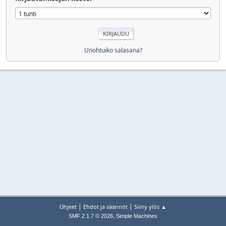
Unohtuiko salasana?
|
|
Ohjeet
Ehdot ja säännöt
Siirry ylös ▲
,
SMF 2.1.7 © 2026
Simple Machines