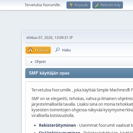
Tervetuloa foorumille
.
Kirjaudu
Rekisteröidy
elokuu 07, 2026, 13:09:31 IP
Etusivu
Haku
Ohjeet
►
SMF käyttäjän opas
Tervetuloa foorumille , joka käyttää Simple Machines® 
SMF on se elegantti, tehokas, vahva ja ilmainen ohjelmist
järjestelmällisellä tavalla. Lisäksi siinä on monia teho
kyseisten toimintojen ohgessa näkyvää kysymysmerkkiä, t
virallisella kotisivustolla.
Rekisteröityminen
- Useimmat foorumit vaativat kä