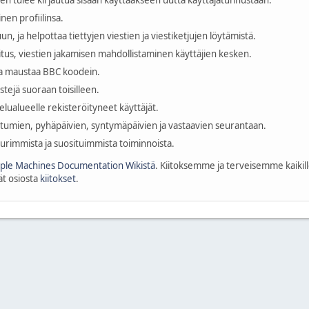
ien tulee kirjautua sisään käyttääkseen uutta käyttäjätunnustaan.
nen profiilinsa.
n, ja helpottaa tiettyjen viestien ja viestiketjujen löytämistä.
tus, viestien jakamisen mahdollistaminen käyttäjien kesken.
 ja maustaa BBC koodein.
estejä suoraan toisilleen.
elualueelle rekisteröityneet käyttäjät.
ahtumien, pyhäpäivien, syntymäpäivien ja vastaavien seurantaan.
uurimmista ja suosituimmista toiminnoista.
ple Machines Documentation Wikistä
. Kiitoksemme ja terveisemme kaikille 
dät osiosta
kiitokset
.