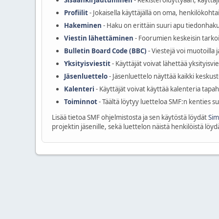
Sisäänkirjautuminen
- Rekisteröidyttyään, käyttäj
Profiilit
- Jokaisella käyttäjällä on oma, henkilökohtai
Hakeminen
- Haku on erittäin suuri apu tiedonhakuu
Viestin lähettäminen
- Foorumien keskeisin tarkoi
Bulletin Board Code (BBC)
- Viestejä voi muotoilla
Yksityisviestit
- Käyttäjät voivat lähettää yksityisvi
Jäsenluettelo
- Jäsenluettelo näyttää kaikki keskust
Kalenteri
- Käyttäjät voivat käyttää kalenteria tap
Toiminnot
- Täältä löytyy luetteloa SMF:n kenties s
Lisää tietoa SMF ohjelmistosta ja sen käytöstä löydät
Sim
projektin jäsenille, sekä luettelon näistä henkilöistä löy