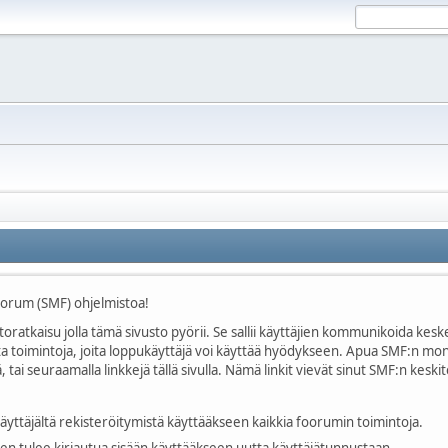
Forum (SMF) ohjelmistoa!
oratkaisu jolla tämä sivusto pyörii. Se sallii käyttäjien kommunikoida keske
kkaita toimintoja, joita loppukäyttäjä voi käyttää hyödykseen. Apua SMF:n m
ai seuraamalla linkkejä tällä sivulla. Nämä linkit vievät sinut SMF:n kes
yttäjältä rekisteröitymistä käyttääkseen kaikkia foorumin toimintoja.