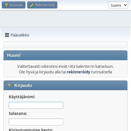
Kirjaudu
Rekisteröidy
Päävalikko
Huom!
Valitettavasti oikeutesi eivät riitä kalenterin katseluun.
Ole hyvä ja kirjaudu alla tai
rekisteröidy
tunnuksella
Kirjaudu
Käyttäjänimi:
Salasana:
Kirjautumisajan kesto: