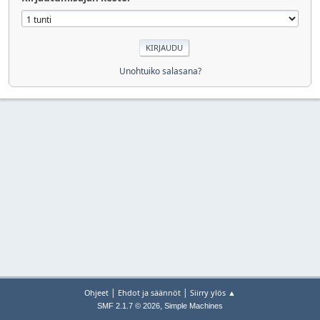
Unohtuiko salasana?
|
|
Ohjeet
Ehdot ja säännöt
Siirry ylös ▲
,
SMF 2.1.7 © 2026
Simple Machines