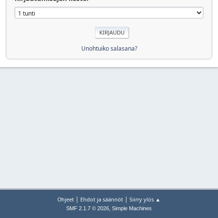
Unohtuiko salasana?
|
|
Ohjeet
Ehdot ja säännöt
Siirry ylös ▲
,
SMF 2.1.7 © 2026
Simple Machines