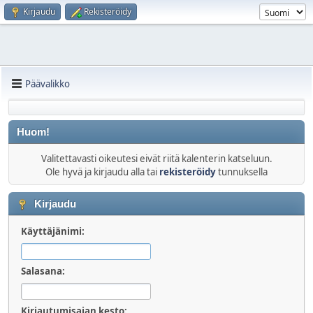
Kirjaudu
Rekisteröidy
Päävalikko
Huom!
Valitettavasti oikeutesi eivät riitä kalenterin katseluun.
Ole hyvä ja kirjaudu alla tai
rekisteröidy
tunnuksella
Kirjaudu
Käyttäjänimi:
Salasana:
Kirjautumisajan kesto: