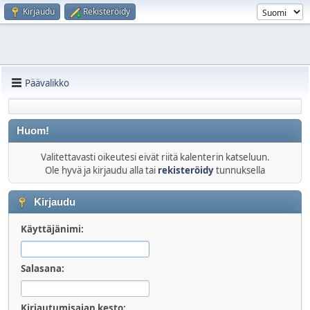
Kirjaudu
Rekisteröidy
Päävalikko
Huom!
Valitettavasti oikeutesi eivät riitä kalenterin katseluun.
Ole hyvä ja kirjaudu alla tai
rekisteröidy
tunnuksella
Kirjaudu
Käyttäjänimi:
Salasana:
Kirjautumisajan kesto: