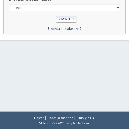
Unohtuiko salasana?
|
|
Ohjeet
Ehdot ja säännöt
Siirry ylös ▲
,
SMF 2.1.7 © 2026
Simple Machines