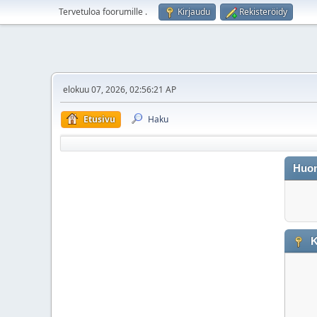
Tervetuloa foorumille
.
Kirjaudu
Rekisteröidy
elokuu 07, 2026, 02:56:21 AP
Etusivu
Haku
Huo
K