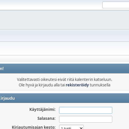
m!
Valitettavasti oikeutesi eivät riitä kalenterin katseluun.
Ole hyvä ja kirjaudu alla tai
rekisteröidy
tunnuksella
irjaudu
Käyttäjänimi:
Salasana:
Kirjautumisajan kesto: