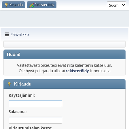
Kirjaudu
Rekisteröidy
Päävalikko
Huom!
Valitettavasti oikeutesi eivät riitä kalenterin katseluun.
Ole hyvä ja kirjaudu alla tai
rekisteröidy
tunnuksella
Kirjaudu
Käyttäjänimi:
Salasana:
Kirjautumisajan kesto: