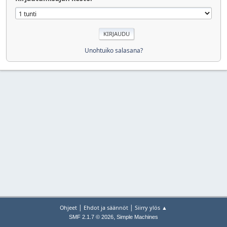
Unohtuiko salasana?
|
|
Ohjeet
Ehdot ja säännöt
Siirry ylös ▲
,
SMF 2.1.7 © 2026
Simple Machines