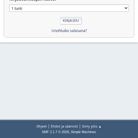
Unohtuiko salasana?
|
|
Ohjeet
Ehdot ja säännöt
Siirry ylös ▲
,
SMF 2.1.7 © 2026
Simple Machines