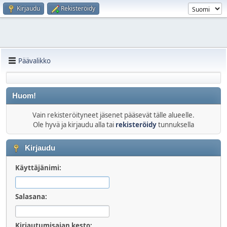
Kirjaudu
Rekisteröidy
Päävalikko
Huom!
Vain rekisteröityneet jäsenet pääsevät tälle alueelle.
Ole hyvä ja kirjaudu alla tai
rekisteröidy
tunnuksella
Kirjaudu
Käyttäjänimi:
Salasana:
Kirjautumisajan kesto: