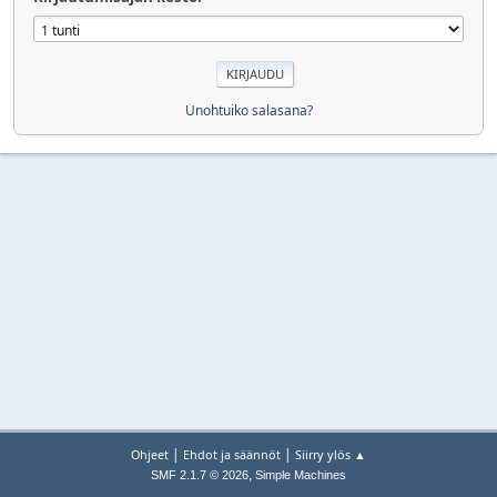
Unohtuiko salasana?
|
|
Ohjeet
Ehdot ja säännöt
Siirry ylös ▲
,
SMF 2.1.7 © 2026
Simple Machines