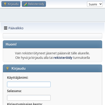
Kirjaudu
Rekisteröidy
Päävalikko
Huom!
Vain rekisteröityneet jäsenet pääsevät tälle alueelle.
Ole hyvä ja kirjaudu alla tai
rekisteröidy
tunnuksella
Kirjaudu
Käyttäjänimi:
Salasana:
Kirjautumisajan kesto: