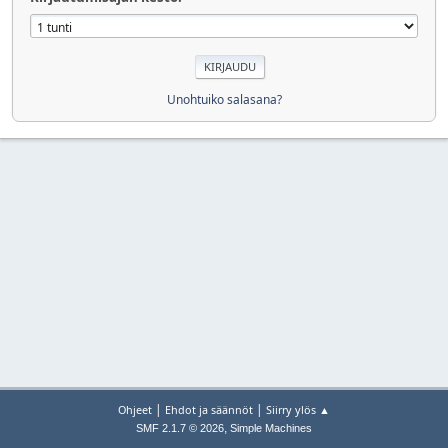
Unohtuiko salasana?
|
|
Ohjeet
Ehdot ja säännöt
Siirry ylös ▲
,
SMF 2.1.7 © 2026
Simple Machines