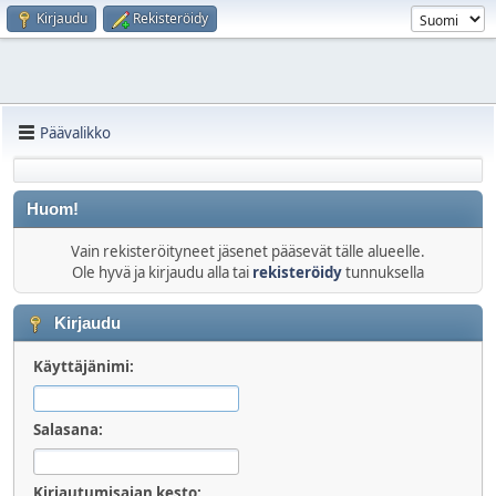
Kirjaudu
Rekisteröidy
Päävalikko
Huom!
Vain rekisteröityneet jäsenet pääsevät tälle alueelle.
Ole hyvä ja kirjaudu alla tai
rekisteröidy
tunnuksella
Kirjaudu
Käyttäjänimi:
Salasana:
Kirjautumisajan kesto: