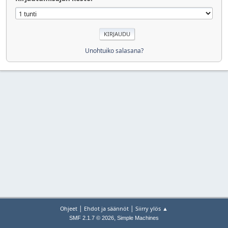
Unohtuiko salasana?
|
|
Ohjeet
Ehdot ja säännöt
Siirry ylös ▲
,
SMF 2.1.7 © 2026
Simple Machines