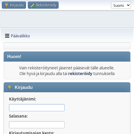
Kirjaudu
Rekisteröidy
Päävalikko
Huom!
Vain rekisteröityneet jäsenet pääsevät tälle alueelle.
Ole hyvä ja kirjaudu alla tai
rekisteröidy
tunnuksella
Kirjaudu
Käyttäjänimi:
Salasana:
Kirjautumisajan kesto: