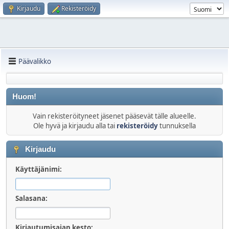
Kirjaudu
Rekisteröidy
Päävalikko
Huom!
Vain rekisteröityneet jäsenet pääsevät tälle alueelle.
Ole hyvä ja kirjaudu alla tai
rekisteröidy
tunnuksella
Kirjaudu
Käyttäjänimi:
Salasana:
Kirjautumisajan kesto: