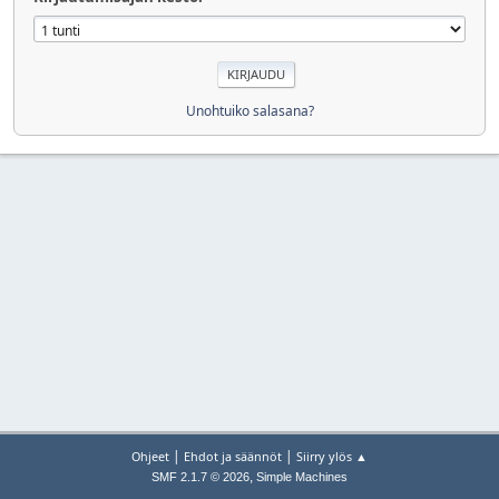
Unohtuiko salasana?
|
|
Ohjeet
Ehdot ja säännöt
Siirry ylös ▲
,
SMF 2.1.7 © 2026
Simple Machines