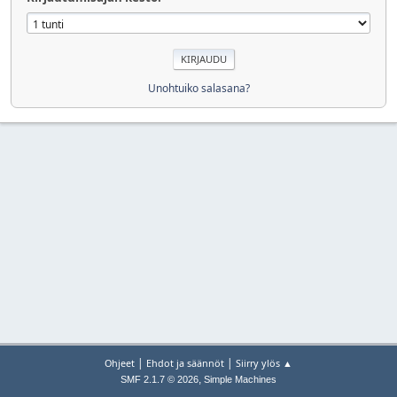
Unohtuiko salasana?
|
|
Ohjeet
Ehdot ja säännöt
Siirry ylös ▲
,
SMF 2.1.7 © 2026
Simple Machines