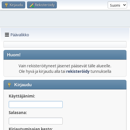
Kirjaudu
Rekisteröidy
Päävalikko
Huom!
Vain rekisteröityneet jäsenet pääsevät tälle alueelle.
Ole hyvä ja kirjaudu alla tai
rekisteröidy
tunnuksella
Kirjaudu
Käyttäjänimi:
Salasana:
Kirjautumisajan kesto: