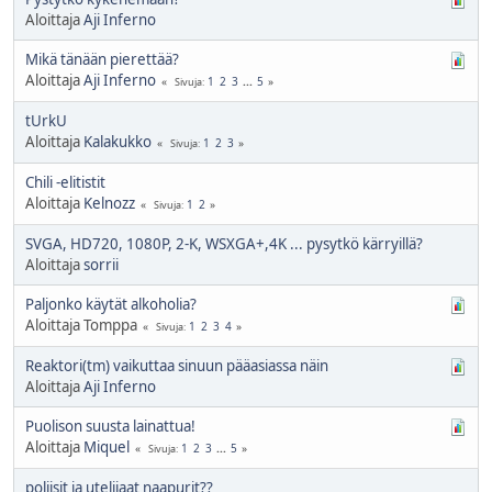
Aloittaja
Aji Inferno
Mikä tänään pierettää?
Aloittaja
Aji Inferno
1
2
3
...
5
Sivuja
tUrkU
Aloittaja
Kalakukko
1
2
3
Sivuja
Chili -elitistit
Aloittaja
Kelnozz
1
2
Sivuja
SVGA, HD720, 1080P, 2-K, WSXGA+,4K ... pysytkö kärryillä?
Aloittaja
sorrii
Paljonko käytät alkoholia?
Aloittaja Tomppa
1
2
3
4
Sivuja
Reaktori(tm) vaikuttaa sinuun pääasiassa näin
Aloittaja
Aji Inferno
Puolison suusta lainattua!
Aloittaja
Miquel
1
2
3
...
5
Sivuja
poliisit ja uteliiaat naapurit??