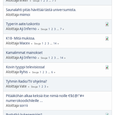
Aloittaja linker
1
2
3
...
7
Sivuja
Saunalahti pitäs hävittää tästä universumista.
Aloittaja
miimoi
Typerin aate/uskonto
Aloittaja
Aji Inferno
1
2
3
...
7
Sivuja
K18- Mitä mukissa.
Aloittaja
Macex
1
2
3
...
14
Sivuja
Kamalimmat mainokset
Aloittaja
Aji Inferno
1
2
3
...
14
Sivuja
Kovin tyyppi televisiossa!
Aloittaja
Ryhis
1
2
3
...
6
Sivuja
Tyhmin Radio/TV ohjelma?
Aloittaja Vate
1
2
3
Sivuja
Pitääköhän alkaa keksiä itse nimiä noille €$£@!"#¤
numerokoodichileille ...
Aloittaja
sorrii
Pystytkö kykenemään?