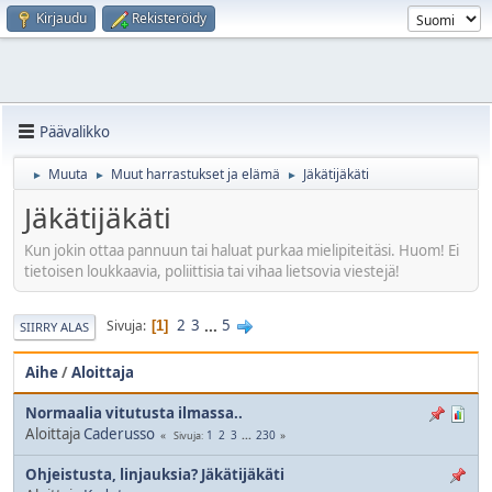
Kirjaudu
Rekisteröidy
Päävalikko
Muuta
Muut harrastukset ja elämä
Jäkätijäkäti
►
►
►
Jäkätijäkäti
Kun jokin ottaa pannuun tai haluat purkaa mielipiteitäsi. Huom! Ei
tietoisen loukkaavia, poliittisia tai vihaa lietsovia viestejä!
2
3
...
5
Sivuja
1
SIIRRY ALAS
Aihe
/
Aloittaja
Normaalia vitutusta ilmassa..
Aloittaja
Caderusso
1
2
3
...
230
Sivuja
Ohjeistusta, linjauksia? Jäkätijäkäti