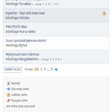
Aloittaja
Torakka
1
2
3
...
17
Sivuja
Apache - Nyt sitä taas saa!
Aloittaja
Vetsku
PROTESTI liike
Aloittaja
Huru-ukko
Suuri joululahjakeskustelu!
Aloittaja
Ryhis
Nykynuorison olemus
Aloittaja
MegaRatt44
1
2
3
4
Sivuja
2
3
...
5
Sivuja
1
SIIRRY YLÖS
Kysely
Siirretty aihe
Lukittu aihe
Pysyvä aihe
Aihe jota seuraat