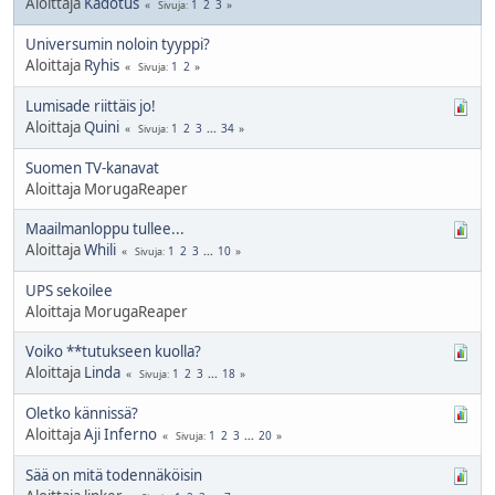
Aloittaja
Kadotus
1
2
3
Sivuja
Universumin noloin tyyppi?
Aloittaja
Ryhis
1
2
Sivuja
Lumisade riittäis jo!
Aloittaja
Quini
1
2
3
...
34
Sivuja
Suomen TV-kanavat
Aloittaja MorugaReaper
Maailmanloppu tullee...
Aloittaja
Whili
1
2
3
...
10
Sivuja
UPS sekoilee
Aloittaja MorugaReaper
Voiko **tutukseen kuolla?
Aloittaja
Linda
1
2
3
...
18
Sivuja
Oletko kännissä?
Aloittaja
Aji Inferno
1
2
3
...
20
Sivuja
Sää on mitä todennäköisin