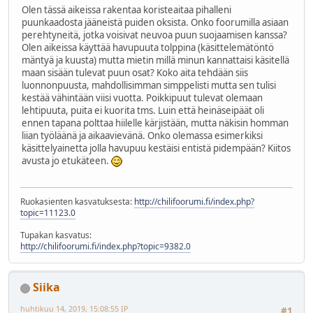
Olen tässä aikeissa rakentaa koristeaitaa pihalleni
puunkaadosta jääneistä puiden oksista. Onko foorumilla asiaan
perehtyneitä, jotka voisivat neuvoa puun suojaamisen kanssa?
Olen aikeissa käyttää havupuuta tolppina (käsittelemätöntö
mäntyä ja kuusta) mutta mietin millä minun kannattaisi käsitellä
maan sisään tulevat puun osat? Koko aita tehdään siis
luonnonpuusta, mahdollisimman simppelisti mutta sen tulisi
kestää vähintään viisi vuotta. Poikkipuut tulevat olemaan
lehtipuuta, puita ei kuorita tms. Luin että heinäseipäät oli
ennen tapana polttaa hiilelle kärjistään, mutta näkisin homman
liian työläänä ja aikaavievänä. Onko olemassa esimerkiksi
käsittelyainetta jolla havupuu kestäisi entistä pidempään? Kiitos
avusta jo etukäteen.
Ruokasienten kasvatuksesta:
http://chilifoorumi.fi/index.php?
topic=11123.0
Tupakan kasvatus:
http://chilifoorumi.fi/index.php?topic=9382.0
Siika
huhtikuu 14, 2019, 15:08:55 IP
#1