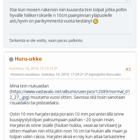
Itse kun moisen rakensin niin kuusesta tein tolpat jotka poltin
hyvälle hiilikerrokselle n 10cm paanpinnan yläpuolelle
asti,hyvin on parikymmentä vuota kestänyt
Tärkeintä ei ole voitto, vaan paras palkinto.
Huru-ukko
huhtikuu 14, 2019, 15:13:15 IP
#2
Viimeisin muokkaus
: huhtikuu 14, 2019, 17:29:21 IP käyttäjältä Huru-ukko
Minä tein riukuaidan
(
https://www.vastavalo.net/albums/userpics/12089/normal_01
2_27_.jpg
) muutama vuosi sitten. Savossa sitä tosin sanotaan
risuaidaksi tai pisteaidaksi.
Ostin 10 mm harjaterästä porasin 10 mm poranterällä sinne
kuusipystytolpan paksumpaan päähän ~20 syvän reiän.
Harjateräs sinne sisälle (hiukan tiukka, vasaraa tarvitaan) ja
sitten maahan niin että jätin noin 10 cm tai hiukan alle maan ja
tolpan väliin rakoa. Harjateräksiä ei näy kun aitaa tarkastelee