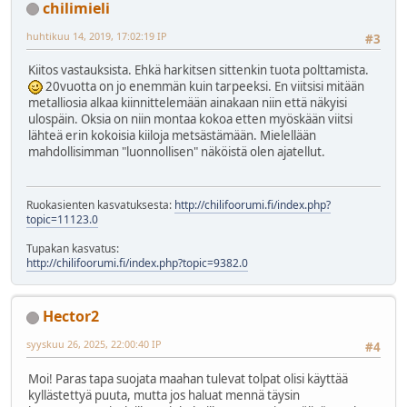
chilimieli
huhtikuu 14, 2019, 17:02:19 IP
#3
Kiitos vastauksista. Ehkä harkitsen sittenkin tuota polttamista.
20vuotta on jo enemmän kuin tarpeeksi. En viitsisi mitään
metalliosia alkaa kiinnittelemään ainakaan niin että näkyisi
ulospäin. Oksia on niin montaa kokoa etten myöskään viitsi
lähteä erin kokoisia kiiloja metsästämään. Mielellään
mahdollisimman "luonnollisen" näköistä olen ajatellut.
Ruokasienten kasvatuksesta:
http://chilifoorumi.fi/index.php?
topic=11123.0
Tupakan kasvatus:
http://chilifoorumi.fi/index.php?topic=9382.0
Hector2
syyskuu 26, 2025, 22:00:40 IP
#4
Moi! Paras tapa suojata maahan tulevat tolpat olisi käyttää
kyllästettyä puuta, mutta jos haluat mennä täysin