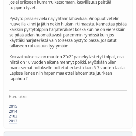
jos ei erikseen kumarru katsomaan, kasvillisuus peittää
tolppien tyvet.
Pystytolpissa ei vielä näy yhtään lahovikaa. Vinopuut vetelin
ruuveilla kiinni ja jätin nekin hiukan irti maasta. Kannattaa pistää
kaikkiin pystytolppiin harjateräkset koska kun ne on vierekkäin
se pitää aidan huomattavasti paremmin ryhdissä kuin jos
käyttäisi harjaterästä vain toisessa pystytolpassa. Jos satut
tälläiseen ratkaisuun tyytymään.
Koiraaitauksessa on muuten 2"x2" painekyllästetyt tolpat, osa
niistä on 10 vuoden aikana mennyt poikki. Myöskään Siian
mainitsemat hiillokselle poltetut ei kestä kuin 5-7 vuoten täällä.
Lapissa lienee niin hapan maa ettei lahoamista juurkaan
tapahdu ?
Huru-ukko
2015
2014
2103
2012