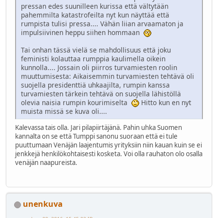
pressan edes suunilleen kurissa että vältytään
pahemmilta katastrofeilta nyt kun näyttää että
rumpista tulisi pressa.... Vähän liian arvaamaton ja
impulsiivinen heppu siihen hommaan
Tai onhan tässä vielä se mahdollisuus että joku
feministi kolauttaa rumppia kaulimella oikein
kunnolla.... Jossain oli piirros turvamiesten roolin
muuttumisesta: Aikaisemmin turvamiesten tehtävä oli
suojella presidenttiä uhkaajilta, rumpin kanssa
turvamiesten tärkein tehtävä on suojella lähistöllä
olevia naisia rumpin kourimiselta
Hitto kun en nyt
muista missä se kuva oli....
Kalevassa tais olla. Jari pilapiirtäjänä. Pahin uhka Suomen
kannalta on se että Tumppi sanonu suoraan että ei tule
puuttumaan Venäjän laajentumis yrityksiin niin kauan kuin se ei
jenkkejä henkilökohtaisesti kosketa. Voi olla rauhaton olo osalla
venäjän naapureista.
unenkuva