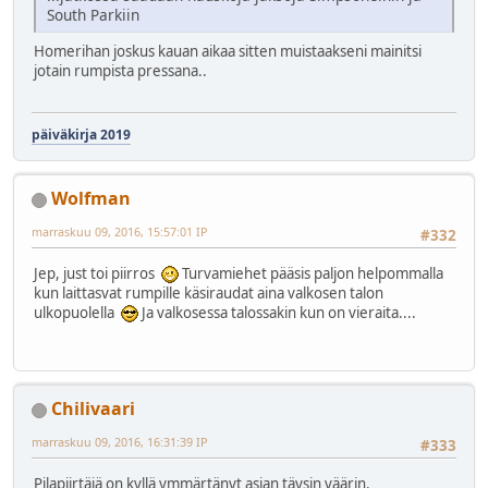
South Parkiin
Homerihan joskus kauan aikaa sitten muistaakseni mainitsi
jotain rumpista pressana..
päiväkirja 2019
Wolfman
marraskuu 09, 2016, 15:57:01 IP
#332
Jep, just toi piirros
Turvamiehet pääsis paljon helpommalla
kun laittasvat rumpille käsiraudat aina valkosen talon
ulkopuolella
Ja valkosessa talossakin kun on vieraita....
Chilivaari
marraskuu 09, 2016, 16:31:39 IP
#333
Pilapiirtäjä on kyllä ymmärtänyt asian täysin väärin.