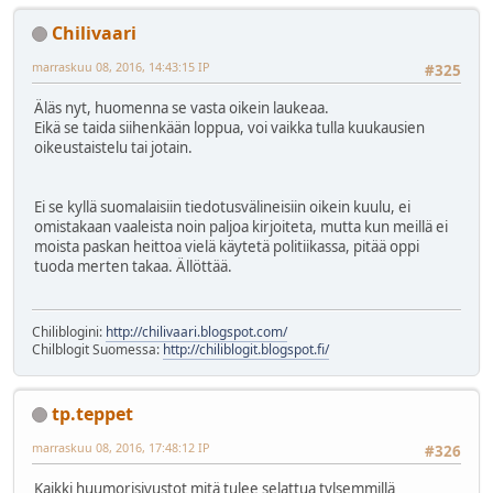
Chilivaari
marraskuu 08, 2016, 14:43:15 IP
#325
Äläs nyt, huomenna se vasta oikein laukeaa.
Eikä se taida siihenkään loppua, voi vaikka tulla kuukausien
oikeustaistelu tai jotain.
Ei se kyllä suomalaisiin tiedotusvälineisiin oikein kuulu, ei
omistakaan vaaleista noin paljoa kirjoiteta, mutta kun meillä ei
moista paskan heittoa vielä käytetä politiikassa, pitää oppi
tuoda merten takaa. Ällöttää.
Chiliblogini:
http://chilivaari.blogspot.com/
Chilblogit Suomessa:
http://chiliblogit.blogspot.fi/
tp.teppet
marraskuu 08, 2016, 17:48:12 IP
#326
Kaikki huumorisivustot mitä tulee selattua tylsemmillä