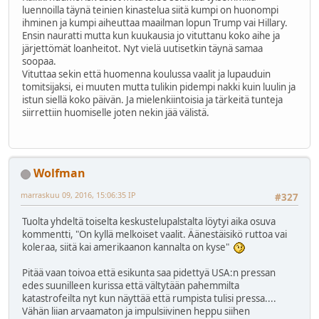
luennoilla täynä teinien kinastelua siitä kumpi on huonompi
ihminen ja kumpi aiheuttaa maailman lopun Trump vai Hillary.
Ensin nauratti mutta kun kuukausia jo vituttanu koko aihe ja
järjettömät loanheitot. Nyt vielä uutisetkin täynä samaa
soopaa.
Vituttaa sekin että huomenna koulussa vaalit ja lupauduin
tomitsijaksi, ei muuten mutta tulikin pidempi nakki kuin luulin ja
istun siellä koko päivän. Ja mielenkiintoisia ja tärkeitä tunteja
siirrettiin huomiselle joten nekin jää välistä.
Wolfman
marraskuu 09, 2016, 15:06:35 IP
#327
Tuolta yhdeltä toiselta keskustelupalstalta löytyi aika osuva
kommentti, "On kyllä melkoiset vaalit. Äänestäisikö ruttoa vai
koleraa, siitä kai amerikaanon kannalta on kyse"
Pitää vaan toivoa että esikunta saa pidettyä USA:n pressan
edes suunilleen kurissa että vältytään pahemmilta
katastrofeilta nyt kun näyttää että rumpista tulisi pressa....
Vähän liian arvaamaton ja impulsiivinen heppu siihen