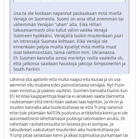
Usa:ta ole koskaan napannut paskaakaan mitä mieltä
Venäjä on Suomesta. Suomi on aina ollut enemmän tai
vähemmän Venäjän "uhan" alla. Eikä Hillari
takuunvarmasti olisi tullut väliin vaikka Venäjä
Suomeen hyökkäisi. Venäjällä tuskin muutenkaan juuri
on intressejä Suomea kohtaan. Eikä Venäjä ole
ennenkään paljoa muilta kysellyt mitä mieltä muut
ovat tekemisistään, tämä nähtiin mm. Ukrainassa.
Eli Suomen kannalta ainoa merkitys noilla vaaleilla oli,
että jatkossa saadaan hauskoja jaksoja Simpsoneihin ja
South Parkiin
Lähinnä sitä ajattelin että muita naapureita kiusaa ja on usa
aiemmin ollu mukana edes painostamassa venäjää. Nyt Putin
vaan innostuu ja pääsee vauhtiin. Suomen kannalta huono kun
EU kiristää kauppaehtoja lisää tai ei ainakaan saada tilannetta
raukeamaan että vienti itään saatais taas käyntiin. Ja Viron ja
muiden kannalta aika huolestuttavaa se että Trump sanonut
ettei tule pitämään NATON puolustus artikkelista kiinni ja ei ole
automaattisesti lähettämässä joukkoja natomaiden avuksi. Eli
vähintään rauhattomuutta on luvassa jos ei isompaa. Ja
taloudeliset vaikutukset muutenkin aika huolestuttavia jos
Trump pitää sanastaan kiinni ja alkaa sopimuksia purkamaan tai