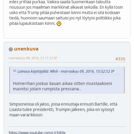
edes yrittää purkaa. Vaikea saada Suomenkaan taloutta
nousuun jos maailman markkinat alkavat sekoilla. En kyllä tosin
usko että Trump pitää puheistaan kiinni mutta ei sitä koskaan
tiedä, huonoon saumaan sattuisi jos nyt löytyisi politiikko joka
pitää lupauksistaan kiinni.
unenkuva
marraskuu 09, 2016, 21:11:12 IP
#335
Lainaus käyttäjältä: Whili - marraskuu 09, 2016, 15:52:52 IP
Homerihan joskus kauan aikaa sitten muistaakseni
mainitsi jotain rumpista pressana..
Simpsoneissa oli jakso, jossa ennustaja ennusti Bartille, että
Lisasta tulee presidentti, Trumpin jälkeen, joka on syössyt
maan vararikkoon
https://www.youtube.com/c/chiliile