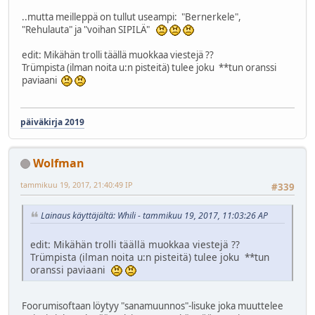
..mutta meilleppä on tullut useampi: "Bernerkele",
"Rehulauta" ja "voihan SIPILÄ"
edit: Mikähän trolli täällä muokkaa viestejä ??
Trümpista (ilman noita u:n pisteitä) tulee joku **tun oranssi
paviaani
päiväkirja 2019
Wolfman
tammikuu 19, 2017, 21:40:49 IP
#339
Lainaus käyttäjältä: Whili - tammikuu 19, 2017, 11:03:26 AP
edit: Mikähän trolli täällä muokkaa viestejä ??
Trümpista (ilman noita u:n pisteitä) tulee joku **tun
oranssi paviaani
Foorumisoftaan löytyy "sanamuunnos"-lisuke joka muuttelee