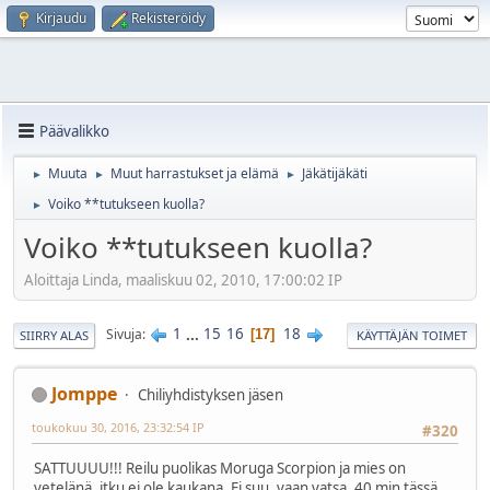
Kirjaudu
Rekisteröidy
Päävalikko
Muuta
Muut harrastukset ja elämä
Jäkätijäkäti
►
►
►
Voiko **tutukseen kuolla?
►
Voiko **tutukseen kuolla?
Aloittaja Linda, maaliskuu 02, 2010, 17:00:02 IP
1
...
15
16
18
Sivuja
17
SIIRRY ALAS
KÄYTTÄJÄN TOIMET
Jomppe
Chiliyhdistyksen jäsen
toukokuu 30, 2016, 23:32:54 IP
#320
SATTUUUU!!! Reilu puolikas Moruga Scorpion ja mies on
vetelänä, itku ei ole kaukana. Ei suu, vaan vatsa. 40 min tässä