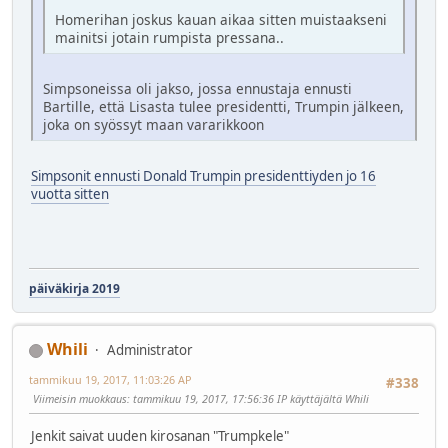
Homerihan joskus kauan aikaa sitten muistaakseni
mainitsi jotain rumpista pressana..
Simpsoneissa oli jakso, jossa ennustaja ennusti
Bartille, että Lisasta tulee presidentti, Trumpin jälkeen,
joka on syössyt maan vararikkoon
Simpsonit ennusti Donald Trumpin presidenttiyden jo 16
vuotta sitten
päiväkirja 2019
Whili
Administrator
tammikuu 19, 2017, 11:03:26 AP
#338
Viimeisin muokkaus
: tammikuu 19, 2017, 17:56:36 IP käyttäjältä Whili
Jenkit saivat uuden kirosanan "Trumpkele"