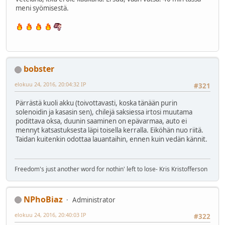
meni syömisestä.
bobster
elokuu 24, 2016, 20:04:32 IP
#321
Pärrästä kuoli akku (toivottavasti, koska tänään purin
solenoidin ja kasasin sen), chilejä saksiessa irtosi muutama
podittava oksa, duunin saaminen on epävarmaa, auto ei
mennyt katsastuksesta läpi toisella kerralla. Eiköhän nuo riitä.
Taidan kuitenkin odottaa lauantaihin, ennen kuin vedän kännit.
Freedom's just another word for nothin' left to lose- Kris Kristofferson
NPhoBiaz
Administrator
elokuu 24, 2016, 20:40:03 IP
#322