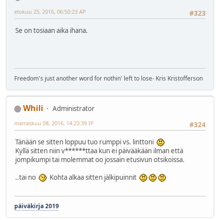
elokuu 25, 2016, 06:50:23 AP
#323
Se on tosiaan aika ihana.
Freedom's just another word for nothin' left to lose- Kris Kristofferson
Whili
Administrator
marraskuu 08, 2016, 14:23:39 IP
#324
Tänään se sitten loppuu tuo rumppi vs. linttoni
Kyllä sitten niin v******ttaa kun ei päivääkään ilman että
jompikumpi tai molemmat oo jossain etusivun otsikoissa.
..tai no
Kohta alkaa sitten jälkipuinnit
päiväkirja 2019