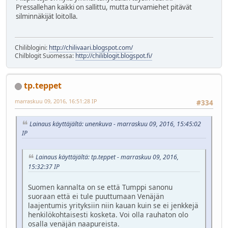
Pressallehan kaikki on sallittu, mutta turvamiehet pitävät
silminnäkijät loitolla.
Chiliblogini:
http://chilivaari.blogspot.com/
Chilblogit Suomessa:
http://chiliblogit.blogspot.fi/
tp.teppet
marraskuu 09, 2016, 16:51:28 IP
#334
Lainaus käyttäjältä: unenkuva - marraskuu 09, 2016, 15:45:02
IP
Lainaus käyttäjältä: tp.teppet - marraskuu 09, 2016,
15:32:37 IP
Suomen kannalta on se että Tumppi sanonu
suoraan että ei tule puuttumaan Venäjän
laajentumis yrityksiin niin kauan kuin se ei jenkkejä
henkilökohtaisesti kosketa. Voi olla rauhaton olo
osalla venäjän naapureista.