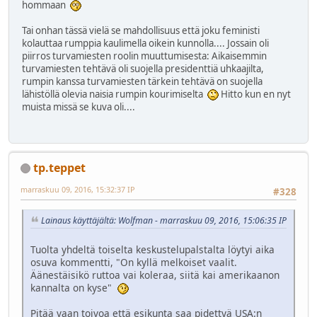
hommaan
Tai onhan tässä vielä se mahdollisuus että joku feministi
kolauttaa rumppia kaulimella oikein kunnolla.... Jossain oli
piirros turvamiesten roolin muuttumisesta: Aikaisemmin
turvamiesten tehtävä oli suojella presidenttiä uhkaajilta,
rumpin kanssa turvamiesten tärkein tehtävä on suojella
lähistöllä olevia naisia rumpin kourimiselta
Hitto kun en nyt
muista missä se kuva oli....
tp.teppet
marraskuu 09, 2016, 15:32:37 IP
#328
Lainaus käyttäjältä: Wolfman - marraskuu 09, 2016, 15:06:35 IP
Tuolta yhdeltä toiselta keskustelupalstalta löytyi aika
osuva kommentti, "On kyllä melkoiset vaalit.
Äänestäisikö ruttoa vai koleraa, siitä kai amerikaanon
kannalta on kyse"
Pitää vaan toivoa että esikunta saa pidettyä USA:n