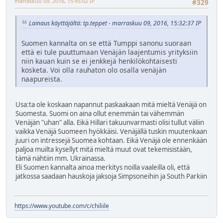
marraskuu 09, 2016, 15:45:02 IP
#329
Lainaus käyttäjältä: tp.teppet - marraskuu 09, 2016, 15:32:37 IP
Suomen kannalta on se että Tumppi sanonu suoraan
että ei tule puuttumaan Venäjän laajentumis yrityksiin
niin kauan kuin se ei jenkkejä henkilökohtaisesti
kosketa. Voi olla rauhaton olo osalla venäjän
naapureista.
Usa:ta ole koskaan napannut paskaakaan mitä mieltä Venäjä on
Suomesta. Suomi on aina ollut enemmän tai vähemmän
Venäjän "uhan" alla. Eikä Hillari takuunvarmasti olisi tullut väliin
vaikka Venäjä Suomeen hyökkäisi. Venäjällä tuskin muutenkaan
juuri on intressejä Suomea kohtaan. Eikä Venäjä ole ennenkään
paljoa muilta kysellyt mitä mieltä muut ovat tekemisistään,
tämä nähtiin mm. Ukrainassa.
Eli Suomen kannalta ainoa merkitys noilla vaaleilla oli, että
jatkossa saadaan hauskoja jaksoja Simpsoneihin ja South Parkiin
https://www.youtube.com/c/chiliile