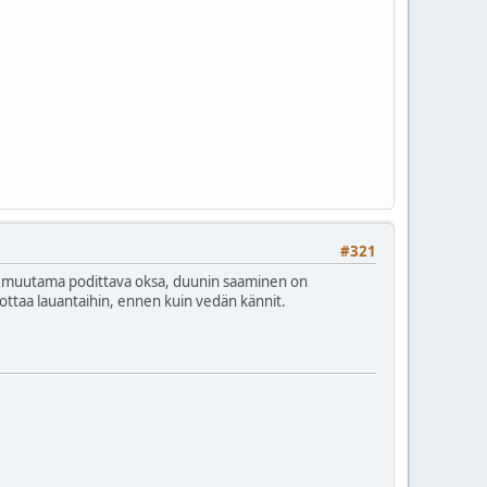
#321
rtosi muutama podittava oksa, duunin saaminen on
dottaa lauantaihin, ennen kuin vedän kännit.