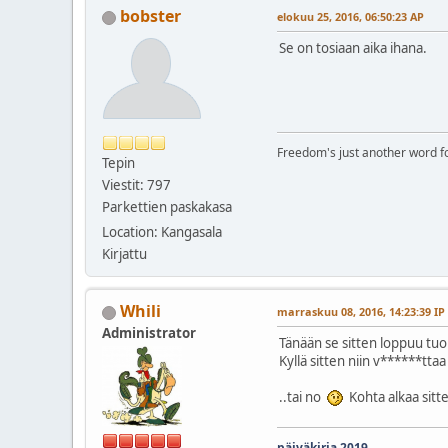
bobster
elokuu 25, 2016, 06:50:23 AP
Se on tosiaan aika ihana.
Freedom's just another word for 
Tepin
Viestit: 797
Parkettien paskakasa
Location: Kangasala
Kirjattu
Whili
marraskuu 08, 2016, 14:23:39 IP
Administrator
Tänään se sitten loppuu tuo
Kyllä sitten niin v******tt
..tai no
Kohta alkaa sitte
päiväkirja 2019