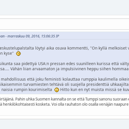
man - marraskuu 09, 2016, 15:06:35 IP
keskustelupalstalta löytyi aika osuva kommentti, "On kyllä melkoiset va
on kyse"
esikunta saa pidettyä USA:n pressan edes suunilleen kurissa että vält
essa.... Vähän liian arvaamaton ja impulsiivinen heppu siihen homm
 mahdollisuus että joku feministi kolauttaa rumppia kaulimella oikein 
ikaisemmin turvamiesten tehtävä oli suojella presidenttiä uhkaajilt
ia naisia rumpin kourimiselta
Hitto kun en nyt muista missä se kuva
ilapiirtäjänä. Pahin uhka Suomen kannalta on se että Tumppi sanonu suoraan 
jä henkilökohtaisesti kosketa. Voi olla rauhaton olo osalla venäjän naapure