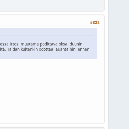
#322
ksiessa irtosi muutama podittava oksa, duunin
itä. Taidan kuitenkin odottaa lauantaihin, ennen