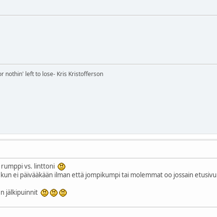
nothin' left to lose- Kris Kristofferson
 rumppi vs. linttoni
aa kun ei päivääkään ilman että jompikumpi tai molemmat oo jossain etusivu
n jälkipuinnit