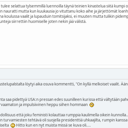
 tulee selattua tylsemmillä luennoilla täynä teinien kinastelua siitä kum
in nauratti mutta kun kuukausia jo vituttanu koko aihe ja järjettömät loan
 koulussa vaalit ja lupauduin tomitsijaksi, ei muuten mutta tulikin pidempi n
unteja siirrettiin huomiselle joten nekin jää välistä.
ustelupalstalta löytyi aika osuva kommentti, "On kyllä melkoiset vaalit. Ään
unta saa pidettyä USA:n pressan edes suunilleen kurissa että vältytään pah
an arvaamaton ja impulsiivinen heppu siihen hommaan
dollisuus että joku feministi kolauttaa rumppia kaulimella oikein kunnolla...
turvamiesten tehtävä oli suojella presidenttiä uhkaajilta, rumpin kanssa t
iselta
Hitto kun en nyt muista missä se kuva oli....