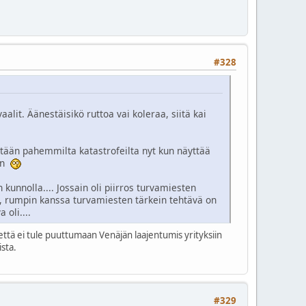
#328
alit. Äänestäisikö ruttoa vai koleraa, siitä kai
ytään pahemmilta katastrofeilta nyt kun näyttää
aan
kunnolla.... Jossain oli piirros turvamiesten
a, rumpin kanssa turvamiesten tärkein tehtävä on
 oli....
että ei tule puuttumaan Venäjän laajentumis yrityksiin
ista.
#329