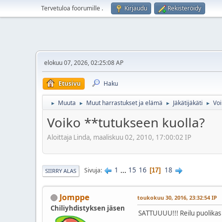
Tervetuloa foorumille
.
Kirjaudu
Rekisteröidy
elokuu 07, 2026, 02:25:08 AP
Etusivu
Haku
Muuta
Muut harrastukset ja elämä
Jäkätijäkäti
Voi
►
►
►
►
Voiko **tutukseen kuolla?
Aloittaja Linda, maaliskuu 02, 2010, 17:00:02 IP
1
...
15
16
18
Sivuja
17
SIIRRY ALAS
Jomppe
toukokuu 30, 2016, 23:32:54 IP
Chiliyhdistyksen jäsen
SATTUUUU!!! Reilu puolikas 