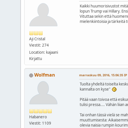
Kaikki huumorisivustot mitä
lopun Trump vai Hillary. Ens
Vituttaa sekin että huomenna
mielenkiintoisia ja tärkeitä t
Aji Cristal
Viestit: 274
Location: kajaani
Kirjattu
Wolfman
marraskuu 09, 2016, 15:06:35 IP
Tuolta yhdeltä toiselta kesk
kannalta on kyse"
Pitää vaan toivoa että esik
tulisi pressa.... Vähän lii
Tai onhan tässä vielä se mah
Habanero
muuttumisesta: Aikaisemmin 
Viestit: 1109
olevia naisia rumpin kourim