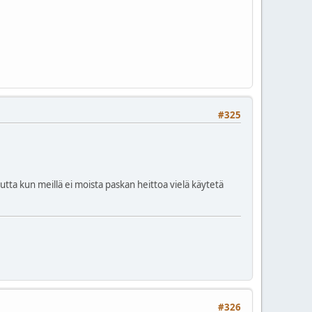
#325
 mutta kun meillä ei moista paskan heittoa vielä käytetä
#326