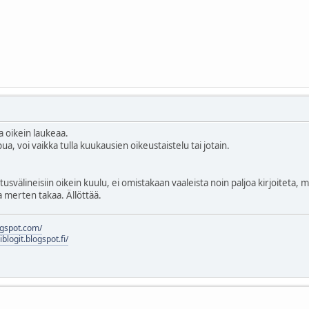
 oikein laukeaa.
ua, voi vaikka tulla kuukausien oikeustaistelu tai jotain.
otusvälineisiin oikein kuulu, ei omistakaan vaaleista noin paljoa kirjoiteta,
da merten takaa. Ällöttää.
logspot.com/
liblogit.blogspot.fi/