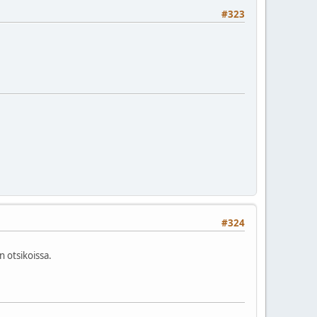
#323
#324
n otsikoissa.