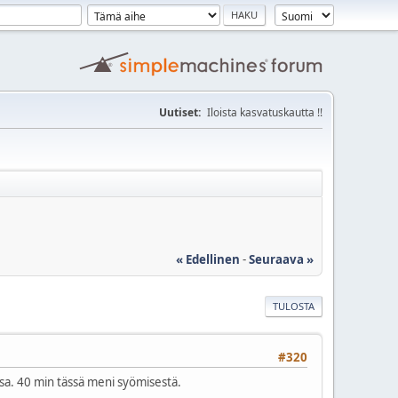
Uutiset:
Iloista kasvatuskautta !!
« Edellinen
-
Seuraava »
TULOSTA
#320
tsa. 40 min tässä meni syömisestä.