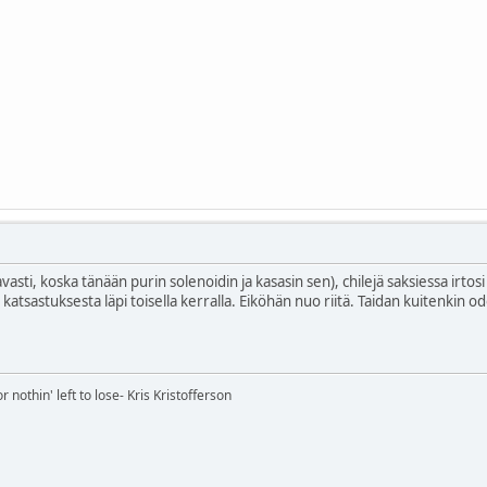
avasti, koska tänään purin solenoidin ja kasasin sen), chilejä saksiessa i
tsastuksesta läpi toisella kerralla. Eiköhän nuo riitä. Taidan kuitenkin o
nothin' left to lose- Kris Kristofferson