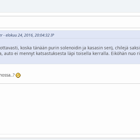
er - elokuu 24, 2016, 20:04:32 IP
vottavasti, koska tänään purin solenoidin ja kasasin sen), chilejä sa
auto ei mennyt katsastuksesta läpi toisella kerralla. Eiköhän nuo ri
nossa..?