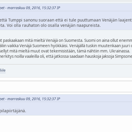
ppet - marraskuu 09, 2016, 15:32:37 IP
ttä Tumppi sanonu suoraan että ei tule puuttumaan Venäjän laajentum
ta. Voi olla rauhaton olo osalla venäjän naapureista.
t paskaakaan mitä mieltä Venäjä on Suomesta. Suomi on aina ollut enemmä
 väliin vaikka Venäjä Suomeen hyökkäisi. Venäjällä tuskin muutenkaan juuri
ellyt mitä mieltä muut ovat tekemisistään, tämä nähtiin mm. Ukrainassa.
rkitys noilla vaaleilla oli, että jatkossa saadaan hauskoja jaksoja Simpsone
iile
ppet - marraskuu 09, 2016, 15:32:37 IP
pilapiirtäjänä.