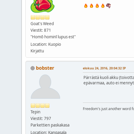
Goat's Weed
Viestit: 871
"Homō hominī lupus est"
Location: Kuopio
Kirjattu
bobster
elokuu 24, 2016, 20:04:32 IP
Pärrästä kuoli akku (toivott
epävarmaa, auto ei mennyt ka
Freedom's just another word for 
Tepin
Viestit: 797
Parkettien paskakasa
Location: Kangasala