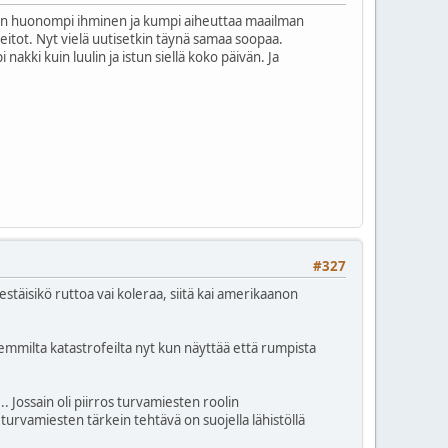
pi on huonompi ihminen ja kumpi aiheuttaa maailman
heitot. Nyt vielä uutisetkin täynä samaa soopaa.
akki kuin luulin ja istun siellä koko päivän. Ja
#327
estäisikö ruttoa vai koleraa, siitä kai amerikaanon
emmilta katastrofeilta nyt kun näyttää että rumpista
. Jossain oli piirros turvamiesten roolin
urvamiesten tärkein tehtävä on suojella lähistöllä