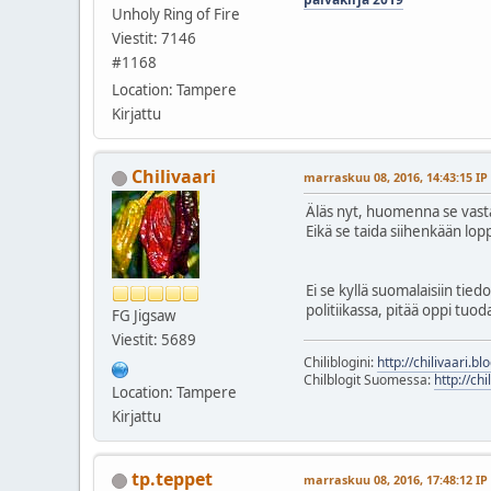
Unholy Ring of Fire
Viestit: 7146
#1168
Location: Tampere
Kirjattu
Chilivaari
marraskuu 08, 2016, 14:43:15 IP
Äläs nyt, huomenna se vasta
Eikä se taida siihenkään lopp
Ei se kyllä suomalaisiin tied
politiikassa, pitää oppi tuo
FG Jigsaw
Viestit: 5689
Chiliblogini:
http://chilivaari.b
Chilblogit Suomessa:
http://chi
Location: Tampere
Kirjattu
tp.teppet
marraskuu 08, 2016, 17:48:12 IP