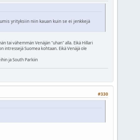
is yrityksiin niin kauan kuin se ei jenkkejä
n tai vähemmän Venäjän "uhan" alla. Eikä Hillari
 on intressejä Suomea kohtaan. Eikä Venäjä ole
ihin ja South Parkiin
#330