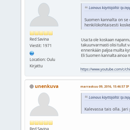
Lainaus käyttäjältä: tp.te
Suomen kannalta on se e
henkilökohtaisesti koske
Red Savina
Usa:ta ole koskaan napannu
takuunvarmasti olisi tullut
Viestit: 1971
ennenkään paljoa muilta kys
Eli Suomen kannalta ainoa me
Location: Oulu
Kirjattu
https://www.youtube.com/c/chil
unenkuva
marraskuu 09, 2016, 15:46:57 IP
Lainaus käyttäjältä: tp.te
Kalevassa tais olla. Jari 
Red Savina