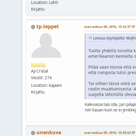
Location: Lahti
Kirjattu
tp.teppet
marraskuu 09, 2016, 15:32:37 IP
Lainaus käyttäjältä: Wolf
Tuolta yhdeltä toiselta 
amerikaanon kannalta 
Pitää vaan toivoa että 
Aji Cristal
että rumpista tulisi pr
Viestit: 274
Tai onhan tässä vielä se
Location: kajaani
roolin muuttumisesta: A
Kirjattu
suojella lähistöllä olev
Kalevassa tais olla. Jari p
niin kauan kuin se ei jenkke
unenkuva
marraskuu 09, 2016, 15:45:02 IP