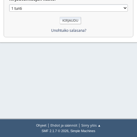
Unohtuiko salasana?
|
|
Ohjeet
Ehdot ja säännöt
Siirry ylös ▲
,
SMF 2.1.7 © 2026
Simple Machines