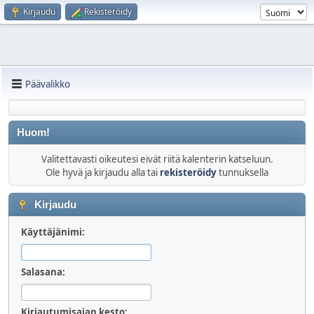
Kirjaudu
Rekisteröidy
Päävalikko
Huom!
Valitettavasti oikeutesi eivät riitä kalenterin katseluun.
Ole hyvä ja kirjaudu alla tai
rekisteröidy
tunnuksella
Kirjaudu
Käyttäjänimi:
Salasana:
Kirjautumisajan kesto: