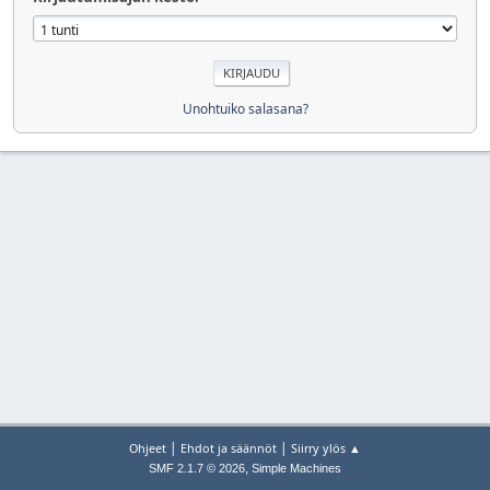
Unohtuiko salasana?
|
|
Ohjeet
Ehdot ja säännöt
Siirry ylös ▲
,
SMF 2.1.7 © 2026
Simple Machines