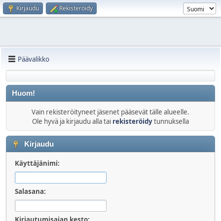
Kirjaudu
Rekisteröidy
Päävalikko
Huom!
Vain rekisteröityneet jäsenet pääsevät tälle alueelle.
Ole hyvä ja kirjaudu alla tai
rekisteröidy
tunnuksella
Kirjaudu
Käyttäjänimi:
Salasana:
Kirjautumisajan kesto: