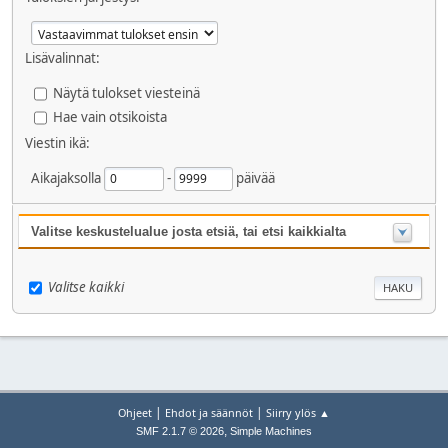
Lisävalinnat:
Näytä tulokset viesteinä
Hae vain otsikoista
Viestin ikä:
Aikajaksolla
-
päivää
Valitse keskustelualue josta etsiä, tai etsi kaikkialta
Valitse kaikki
|
|
Ohjeet
Ehdot ja säännöt
Siirry ylös ▲
,
SMF 2.1.7 © 2026
Simple Machines