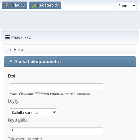
Kirjaudu
Rekisteröidy
Päävalikko
Haku
►
Aseta hakuparametrit
Etsi:
esim.
Orwellin "Eläinten vallankumous" -elokuva
Löytyi:
käyttäjältä:
Tuloksien järjestys: