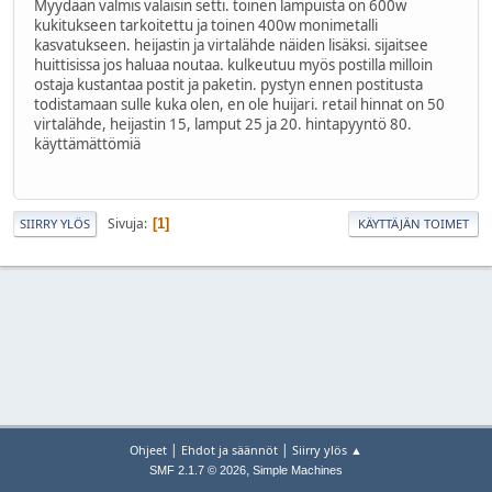
Myydään valmis valaisin setti. toinen lampuista on 600w
kukitukseen tarkoitettu ja toinen 400w monimetalli
kasvatukseen. heijastin ja virtalähde näiden lisäksi. sijaitsee
huittisissa jos haluaa noutaa. kulkeutuu myös postilla milloin
ostaja kustantaa postit ja paketin. pystyn ennen postitusta
todistamaan sulle kuka olen, en ole huijari. retail hinnat on 50
virtalähde, heijastin 15, lamput 25 ja 20. hintapyyntö 80.
käyttämättömiä
Sivuja
1
SIIRRY YLÖS
KÄYTTÄJÄN TOIMET
|
|
Ohjeet
Ehdot ja säännöt
Siirry ylös ▲
,
SMF 2.1.7 © 2026
Simple Machines