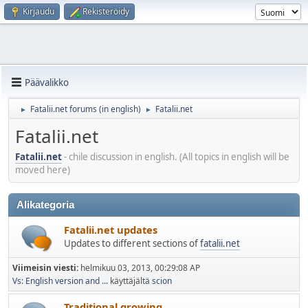
Kirjaudu
Rekisteröidy
Päävalikko
Fatalii.net forums (in english)
Fatalii.net
►
►
Fatalii.net
Fatalii.net
- chile discussion in english. (All topics in english will be
moved here)
Alikategoria
Fatalii.net updates
Updates to different sections of
fatalii.net
Viimeisin viesti:
helmikuu 03, 2013, 00:29:08 AP
Vs: English version and ...
käyttäjältä
scion
Traditional growing