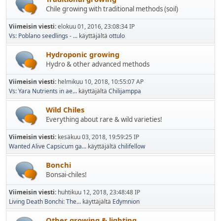
Chile growing with traditional methods (soil)
Viimeisin viesti:
elokuu 01, 2016, 23:08:34 IP
Vs: Poblano seedlings - ...
käyttäjältä
ottulo
Hydroponic growing
Hydro & other advanced methods
Viimeisin viesti:
helmikuu 10, 2018, 10:55:07 AP
Vs: Yara Nutrients in ae...
käyttäjältä
Chilijamppa
Wild Chiles
Everything about rare & wild varieties!
Viimeisin viesti:
kesäkuu 03, 2018, 19:59:25 IP
Wanted Alive Capsicum ga...
käyttäjältä
chilifellow
Bonchi
Bonsai-chiles!
Viimeisin viesti:
huhtikuu 12, 2018, 23:48:48 IP
Living Death Bonchi: The...
käyttäjältä
Edymnion
Other growing & lighting