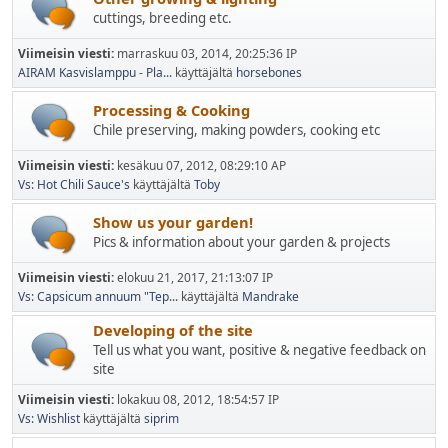
cuttings, breeding etc.
Viimeisin viesti:
marraskuu 03, 2014, 20:25:36 IP
AIRAM Kasvislamppu - Pla...
käyttäjältä
horsebones
Processing & Cooking
Chile preserving, making powders, cooking etc
Viimeisin viesti:
kesäkuu 07, 2012, 08:29:10 AP
Vs: Hot Chili Sauce's
käyttäjältä
Toby
Show us your garden!
Pics & information about your garden & projects
Viimeisin viesti:
elokuu 21, 2017, 21:13:07 IP
Vs: Capsicum annuum "Tep...
käyttäjältä
Mandrake
Developing of the site
Tell us what you want, positive & negative feedback on
site
Viimeisin viesti:
lokakuu 08, 2012, 18:54:57 IP
Vs: Wishlist
käyttäjältä
siprim