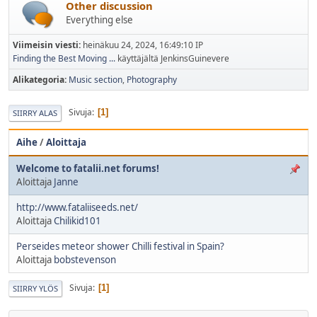
Other discussion
Everything else
Viimeisin viesti:
heinäkuu 24, 2024, 16:49:10 IP
Finding the Best Moving ...
käyttäjältä JenkinsGuinevere
Alikategoria
Music section
Photography
Sivuja
1
SIIRRY ALAS
Aihe
/
Aloittaja
Welcome to fatalii.net forums!
Aloittaja
Janne
http://www.fataliiseeds.net/
Aloittaja
Chilikid101
Perseides meteor shower Chilli festival in Spain?
Aloittaja
bobstevenson
Sivuja
1
SIIRRY YLÖS